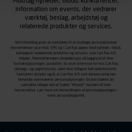
Modtag nyheder, tilbud, konkurrencer,
hjemmeside kan huske oplysninger, der ændrer den
information om events, der vedrører
måde hjemmesiden ser ud eller opfører sig på. Til dette
værktøj, beslag, arbejdstøj og
formål behandles der personoplysninger om dit
foretrukne sprog, og den region, du befinder dig i.
relaterede produkter og services.
Markedsføringscookies
Carl Ras anvender markedsføringscookies med det
Ved tilmelding giver du samtykke til at modtage personaliserede
formål at spore besøgende på vores hjemmeside og
henvendelser via e-mail, SMS og i Carl Ras-appen med nyheder, tilbud,
apps med henblik på markedsføring, herunder vise
kampagner vedrørende produkter og services, som Carl Ras A/S
annoncer, der er relevante (profilering). Til dette formål
tilbyder. Markedsføringen skræddersyes på baggrund af dine
behandles der personoplysninger om brugen af vores
kontaktoplysninger, produkter, du viser interesse for hos Carl Ras
platforme (hjemmeside og app), herunder færden på
(besøgs- og søgehistorik), samt dine tidligere køb (købshistorik).
Samtykket betyder også, at Carl Ras A/S som dataansvarlig kan
siderne, tidspunkt, hvad der klikkes på, sider/indhold der
behandle ovennævnte personoplysninger. Du kan trække dit
besøges, browsertype, søgeord, IP-adresse,
samtykke tilbage ved at trykke "Afmeld" i bunden af hver
informationer om enhedstype (computer, smartphone
henvendelse. Læs mere om behandlingen af personoplysninger i
mv.) samt de features, der anvendes.
vores
persondatapolitik
.
Vi henviser endvidere til vores
persondatapolitik
, der
indeholder yderligere information om behandling af
personoplysninger.