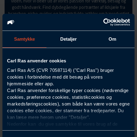
viden, hvor vi deler ud af vores passion for værktøj, beslag og
godt håndværk. Find dybdegående portrætter af ildsjæle fra
branchen, niche-guides og indsigtsfulde artikler om bæredygtigt
byggeri og oversete produktfavoritter.
Samtykke
Detaljer
Om
UDFORSK SPECIALISTEN HER
Carl Ras anvender cookies
Carl Ras A/S (CVR 70587114) ("Carl Ras") bruger
cookies i forbindelse med dit besøg på vores
hjemmeside eller app.
Carl Ras anvender forskellige typer cookies (nødvendige
cookies, præference cookies, statistikcookies og
markedsføringscookies), som både kan være vores egne
cookies eller cookies, der stammer fra tredjeparter. Du
kan læse mere herom under "Detaljer".
Nedenfor kan du give samtykke til vores brug af de
cookies, som ikke er nødvendige for at hjemmesiden