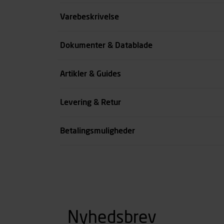
Størrelse
Varebeskrivelse
Benlængde cm
Dokumenter & Datablade
Farve
Artikler & Guides
se all spec
Levering & Retur
Betalingsmuligheder
Nyhedsbrev