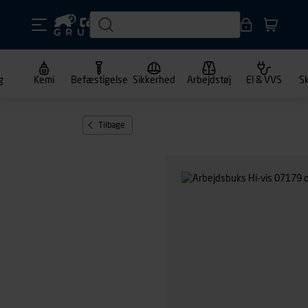
g
Kemi
Befæstigelse
Sikkerhed
Arbejdstøj
El & VVS
S
Tilbage