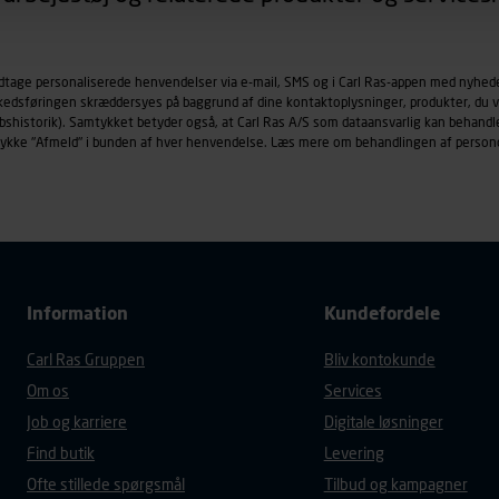
øringscookies med det formål at spore besøgende på vores hj
under vise annoncer, der er relevante (profilering). Til dette for
odtage personaliserede henvendelser via e-mail, SMS og i Carl Ras-appen med nyhed
af vores platforme (hjemmeside og app), herunder færden på si
rkedsføringen skræddersyes på baggrund af dine kontaktoplysninger, produkter, du v
r besøges, browsertype, søgeord, IP-adresse, informationer om 
købshistorik). Samtykket betyder også, at Carl Ras A/S som dataansvarlig kan beha
tures, der anvendes.
trykke "Afmeld" i bunden af hver henvendelse. Læs mere om behandlingen af person
es
persondatapolitik
, der indeholder yderligere information om b
Information
Kundefordele
Carl Ras Gruppen
Bliv kontokunde
Om os
Services
Job og karriere
Digitale løsninger
Find butik
Levering
Ofte stillede spørgsmål
Tilbud og kampagner