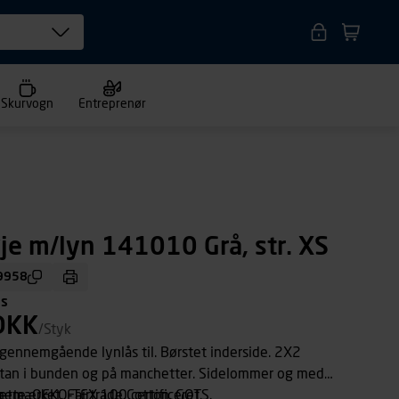
Skurvogn
Entreprenør
je m/lyn 141010 Grå, str. XS
9958
ms
DKK
/Styk
gennemgående lynlås til. Børstet inderside. 2X2
astan i bunden og på manchetter. Sidelommer og med
hætte. OEKO-TEX 100 certificeret.
anemærket. Fairtrade Cotton. GOTS.