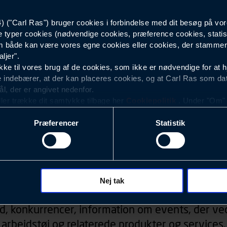
("Carl Ras") bruger cookies i forbindelse med dit besøg på vor
Herre
e typer cookies (nødvendige cookies, præference cookies, statis
 både kan være vores egne cookies eller cookies, der stammer f
ljer".
e til vores brug af de cookies, som ikke er nødvendige for at 
 indebærer, at der kan placeres cookies, og at Carl Ras som da
ål, der er angivet nedenfor.
ller trække dit samtykke tilbage her
Cookiepolitik
. Under "Om" k
ookies.
Præferencer
Statistik
okies med det formål at optimere design, brugervenlighed og eff
r analyser af, hvilke oplysninger der er mest populære, og so
ndles der personoplysninger om brugen af vores platforme (hjemm
, hvad der klikkes på, sider/indhold der besøges, browsertype, 
Nyhedsbrev
 (computer, smartphone mv.) samt de features, der anvendes.
Nej tak
ecookies for at vores hjemmeside kan huske oplysninger, der
d, konkurrencer, information om events, der ved
rer sig på. Til dette formål behandles der personoplysninger om
arbejdstøj og relaterede produkter og services.