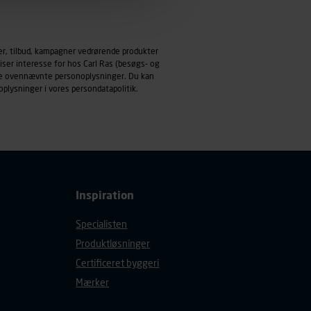
emmeside og apps med
mål behandles der
er, tilbud, kampagner vedrørende produkter
derne, tidspunkt, hvad der
iser interesse for hos Carl Ras (besøgs- og
enhedstype (computer,
ndle ovennævnte personoplysninger. Du kan
oplysninger i vores
persondatapolitik
.
ehandling af
Inspiration
Specialisten
Produktløsninger
Certificeret byggeri
Mærker