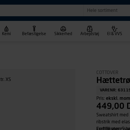
Hele sortiment
Kemi
Befæstigelse
Sikkerhed
Arbejdstøj
El & VVS
COTTOVER
Hættetrø
VARENR: 6311
Pris:
ekskl. mo
449,00 
Sweatshirt med 
ribstrik med el
kraftig snøre i 
Certifikater: Sv