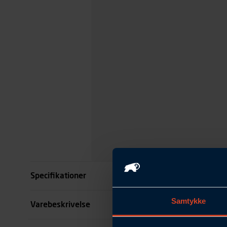
Specifikationer
Samtykke
Størrelse
Varebeskrivelse
Farve