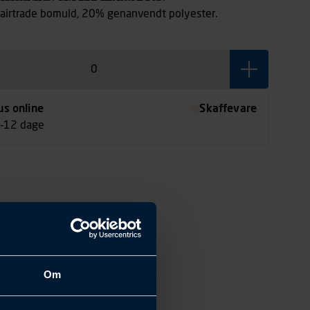
airtrade bomuld, 20% genanvendt polyester.
us online
Skaffevare
7-12 dage
Om