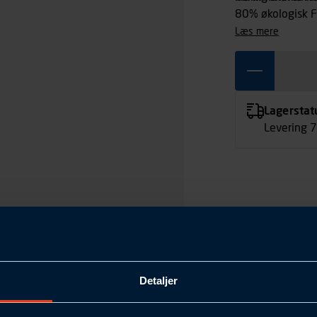
80% økologisk F
læs mere
Lagerstat
Levering 
Detaljer
XS
Mørkegrå