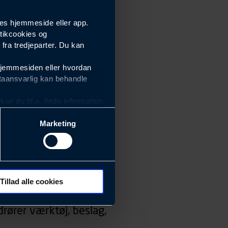
es hjemmeside eller app.
tikcookies og
ra tredjeparter. Du kan
hjemmesiden eller hvordan
taansvarlig kan behandle
an du bl.a. finde information
Marketing
ektiviteten af vores
m derfor skal være nemme at
eside og app), herunder
søgeord, IP-adresse,
Tillad alle cookies
 ændrer den måde
rører værktøj, beslag,
 dit foretrukne sprog, og den