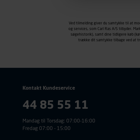
Markedsføringscookies
Carl Ras anvender markedsf
henblik på markedsføring, her
Ved tilmelding giver du samtykke til at m
personoplysninger om brugen 
og services, som Carl Ras A/S tilbyder. Ma
klikkes på, sider/indhold de
søgehistorik), samt dine tidligere køb (
smartphone mv.) samt de fea
trække dit samtykke tilbage ved at 
Vi henviser endvidere til vor
personoplysninger.
Kontakt Kundeservice
44 85 55 11
Mandag til Torsdag: 07:00-16:00
Fredag 07:00 - 15:00