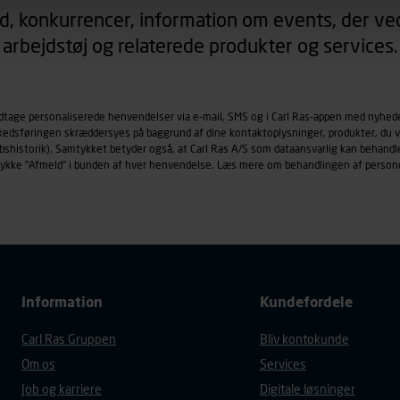
d, konkurrencer, information om events, der ved
arbejdstøj og relaterede produkter og services.
øringscookies med det formål at spore besøgende på vores hj
under vise annoncer, der er relevante (profilering). Til dette for
af vores platforme (hjemmeside og app), herunder færden på si
r besøges, browsertype, søgeord, IP-adresse, informationer om 
odtage personaliserede henvendelser via e-mail, SMS og i Carl Ras-appen med nyhed
rkedsføringen skræddersyes på baggrund af dine kontaktoplysninger, produkter, du v
tures, der anvendes.
købshistorik). Samtykket betyder også, at Carl Ras A/S som dataansvarlig kan beha
es
persondatapolitik
, der indeholder yderligere information om b
trykke "Afmeld" i bunden af hver henvendelse. Læs mere om behandlingen af person
Information
Kundefordele
Carl Ras Gruppen
Bliv kontokunde
Om os
Services
Job og karriere
Digitale løsninger