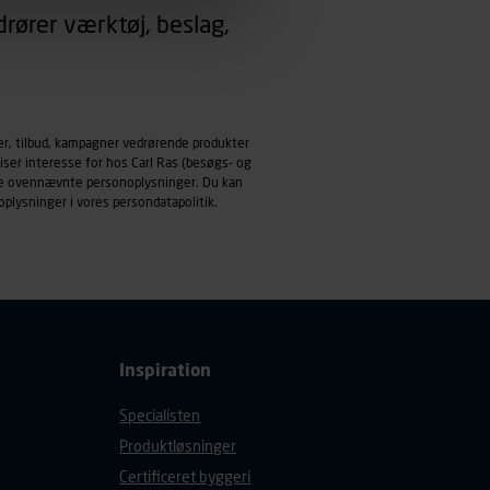
rører værktøj, beslag,
emmeside og apps med
mål behandles der
derne, tidspunkt, hvad der
enhedstype (computer,
er, tilbud, kampagner vedrørende produkter
iser interesse for hos Carl Ras (besøgs- og
ndle ovennævnte personoplysninger. Du kan
ehandling af
oplysninger i vores
persondatapolitik
.
Inspiration
Specialisten
Produktløsninger
Certificeret byggeri