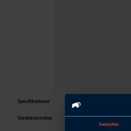
Specifikationer
Farve
Varebeskrivelse
Samtykke
Størrelse