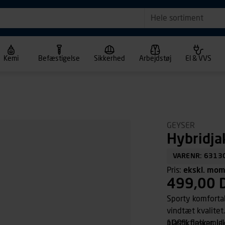
Hele sortiment
Kemi
Befæstigelse
Sikkerhed
Arbejdstøj
El & VVS
GEYSER
Hybridja
VARENR: 6313
Pris:
ekskl. mo
499,00 
Sporty komfortab
vindtæt kvalite
plastikflasker. 
100% polyamid.