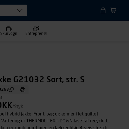
Skurvogn
Entreprenør
kke G21032 Sort, str. S
0263
ms
DKK
/Styk
el hybrid jakke. Front, bag og ærmer i let quiltet
t. Vattering er THERMOLITE®T-DOWN lavet af recycled
Jakken er kombineret med en lækker blød 4-vejs stretch