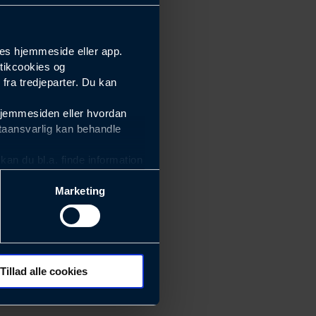
es hjemmeside eller app.
tikcookies og
ra tredjeparter. Du kan
hjemmesiden eller hvordan
taansvarlig kan behandle
an du bl.a. finde information
Marketing
ektiviteten af vores
m derfor skal være nemme at
eside og app), herunder
søgeord, IP-adresse,
Tillad alle cookies
 ændrer den måde
 dit foretrukne sprog, og den