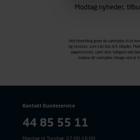
region, du befinder dig i.
Modtag nyheder, tilbu
Markedsføringscookies
Carl Ras anvender markedsf
henblik på markedsføring, her
personoplysninger om brugen 
klikkes på, sider/indhold de
Ved tilmelding giver du samtykke til at m
og services, som Carl Ras A/S tilbyder. Ma
smartphone mv.) samt de fea
søgehistorik), samt dine tidligere køb (
Vi henviser endvidere til vor
trække dit samtykke tilbage ved at 
personoplysninger.
Kontakt Kundeservice
44 85 55 11
Mandag til Torsdag: 07:00-16:00