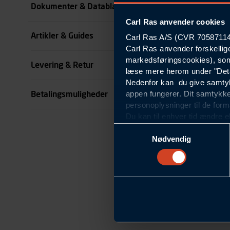
Dokumenter & Datablade
Carl Ras anvender cookies
Køn
Artikler & Guides
Carl Ras A/S (CVR 70587114) 
se all specifikationer
Carl Ras anvender forskellig
markedsføringscookies), som
Levering & Retur
læse mere herom under "Deta
Nedenfor kan du give samtykk
appen fungerer. Dit samtykke
Betalingsmuligheder
personoplysninger til de form
Du kan til enhver tid ændre e
om blokering og sletning af c
Samtykkevalg
Statistikcookies
Nødvendig
Carl Ras anvender statistikco
hjemmeside og apps, herunde
finde. Til dette formål beha
færden på siderne, tidspunkt
informationer om enhedstype
Præferencer
Carl Ras anvender præferenc
hjemmesiden ser ud eller opfø