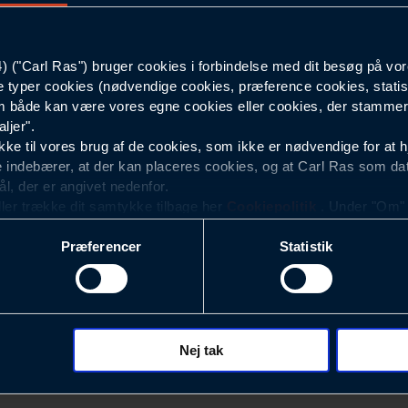
Herre
("Carl Ras") bruger cookies i forbindelse med dit besøg på vor
e typer cookies (nødvendige cookies, præference cookies, statis
 både kan være vores egne cookies eller cookies, der stammer f
ljer".
e til vores brug af de cookies, som ikke er nødvendige for at 
 indebærer, at der kan placeres cookies, og at Carl Ras som da
ål, der er angivet nedenfor.
ller trække dit samtykke tilbage her
Cookiepolitik
. Under "Om" k
ookies.
Præferencer
Statistik
okies med det formål at optimere design, brugervenlighed og eff
r analyser af, hvilke oplysninger der er mest populære, og so
ndles der personoplysninger om brugen af vores platforme (hjemm
, hvad der klikkes på, sider/indhold der besøges, browsertype, 
 (computer, smartphone mv.) samt de features, der anvendes.
Nej tak
Nyhedsbrev
ecookies for at vores hjemmeside kan huske oplysninger, der
rer sig på. Til dette formål behandles der personoplysninger om