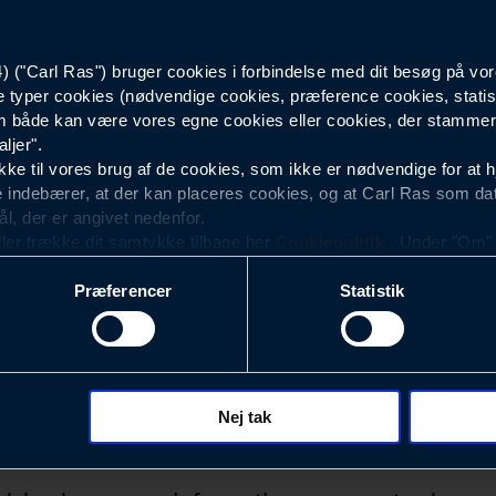
30000
("Carl Ras") bruger cookies i forbindelse med dit besøg på vor
e typer cookies (nødvendige cookies, præference cookies, statis
1.6
 både kan være vores egne cookies eller cookies, der stammer f
ljer".
.404"
e til vores brug af de cookies, som ikke er nødvendige for at 
 indebærer, at der kan placeres cookies, og at Carl Ras som da
ål, der er angivet nedenfor.
ller trække dit samtykke tilbage her
Cookiepolitik
. Under "Om" k
ookies.
Præferencer
Statistik
okies med det formål at optimere design, brugervenlighed og eff
r analyser af, hvilke oplysninger der er mest populære, og so
ndles der personoplysninger om brugen af vores platforme (hjemm
, hvad der klikkes på, sider/indhold der besøges, browsertype, 
 (computer, smartphone mv.) samt de features, der anvendes.
Nej tak
Nyhedsbrev
ecookies for at vores hjemmeside kan huske oplysninger, der
rer sig på. Til dette formål behandles der personoplysninger om