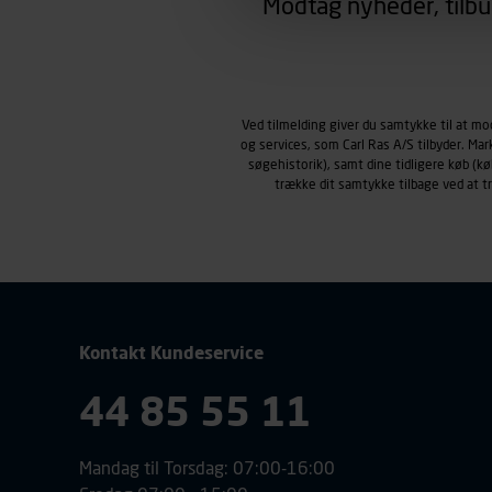
Modtag nyheder, tilbu
region, du befinder dig i.
Markedsføringscookies
Carl Ras anvender markedsf
henblik på markedsføring, her
personoplysninger om brugen 
Ved tilmelding giver du samtykke til at m
klikkes på, sider/indhold de
og services, som Carl Ras A/S tilbyder. Ma
smartphone mv.) samt de fea
søgehistorik), samt dine tidligere køb (
Vi henviser endvidere til vor
trække dit samtykke tilbage ved at 
personoplysninger.
Kontakt Kundeservice
44 85 55 11
Mandag til Torsdag: 07:00-16:00