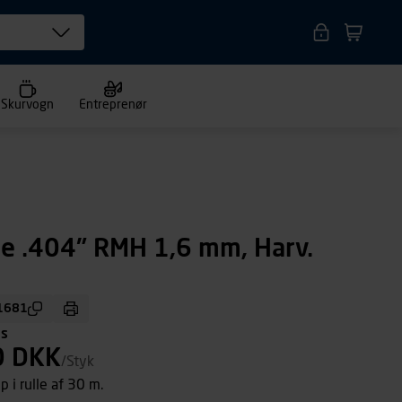
Skurvogn
Entreprenør
e .404" RMH 1,6 mm, Harv.
1681
ms
0 DKK
/Styk
p i rulle af 30 m.