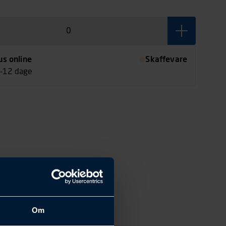
us online
Skaffevare
7-12 dage
Om