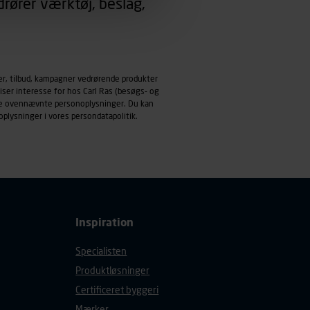
rører værktøj, beslag,
emmeside og apps med
mål behandles der
derne, tidspunkt, hvad der
er, tilbud, kampagner vedrørende produkter
enhedstype (computer,
iser interesse for hos Carl Ras (besøgs- og
ndle ovennævnte personoplysninger. Du kan
ehandling af
oplysninger i vores
persondatapolitik
.
Inspiration
Specialisten
Produktløsninger
Certificeret byggeri