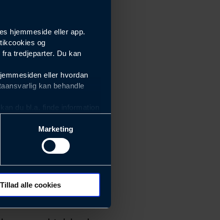
es hjemmeside eller app.
tikcookies og
ra tredjeparter. Du kan
hjemmesiden eller hvordan
taansvarlig kan behandle
an du bl.a. finde information
Marketing
ektiviteten af vores
m derfor skal være nemme at
eside og app), herunder
søgeord, IP-adresse,
Tillad alle cookies
 ændrer den måde
 dit foretrukne sprog, og den