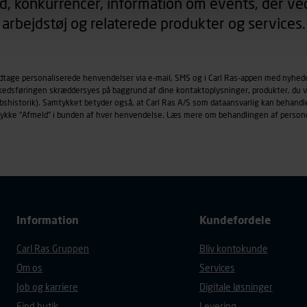
d, konkurrencer, information om events, der ved
arbejdstøj og relaterede produkter og services.
øringscookies med det formål at spore besøgende på vores hj
under vise annoncer, der er relevante (profilering). Til dette for
af vores platforme (hjemmeside og app), herunder færden på si
odtage personaliserede henvendelser via e-mail, SMS og i Carl Ras-appen med nyhed
r besøges, browsertype, søgeord, IP-adresse, informationer om 
rkedsføringen skræddersyes på baggrund af dine kontaktoplysninger, produkter, du v
tures, der anvendes.
købshistorik). Samtykket betyder også, at Carl Ras A/S som dataansvarlig kan beha
es
persondatapolitik
, der indeholder yderligere information om b
trykke "Afmeld" i bunden af hver henvendelse. Læs mere om behandlingen af person
Information
Kundefordele
Carl Ras Gruppen
Bliv kontokunde
Om os
Services
Job og karriere
Digitale løsninger