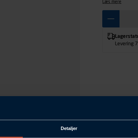
læs mere
Lagerstat
Levering 
Detaljer