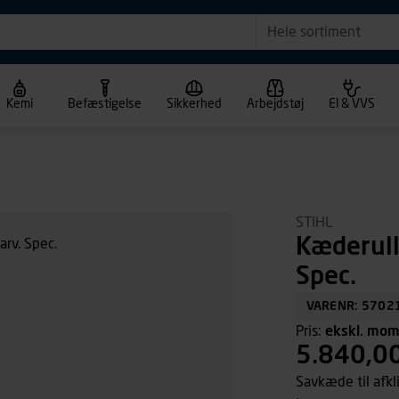
Hele sortiment
Kemi
Befæstigelse
Sikkerhed
Arbejdstøj
El & VVS
STIHL
Kæderull
Spec.
VARENR: 5702
Pris:
ekskl. mo
5.840,0
Savkæde til afkli