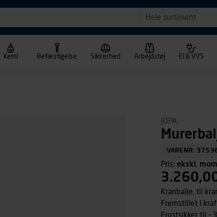
Hele sortiment
Kemi
Befæstigelse
Sikkerhed
Arbejdstøj
El & VVS
JOPA
Murerbalj
VARENR: 3753
Pris:
ekskl. mo
3.260,0
Kranbalje, til kra
Fremstillet i kra
Frostsikker til - 