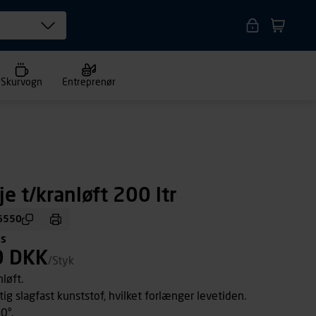
Skurvogn
Entreprenør
e t/kranløft 200 ltr
6550
ms
0 DKK
/Styk
nløft.
ftig slagfast kunststof, hvilket forlænger levetiden.
30°.