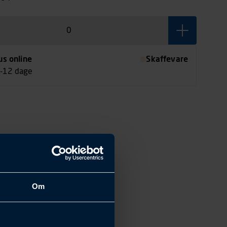
us online
Skaffevare
7-12 dage
Om