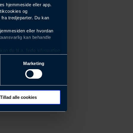
es hjemmeside eller app.
tikcookies og
ra tredjeparter. Du kan
hjemmesiden eller hvordan
taansvarlig kan behandle
an du bl.a. finde information
Marketing
ektiviteten af vores
m derfor skal være nemme at
eside og app), herunder
søgeord, IP-adresse,
Tillad alle cookies
rører værktøj, beslag,
 ændrer den måde
 dit foretrukne sprog, og den