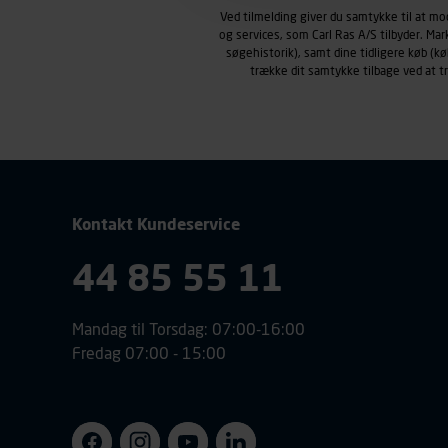
Carl Ras anvender markedsf
Ved tilmelding giver du samtykke til at m
henblik på markedsføring, her
og services, som Carl Ras A/S tilbyder. Ma
personoplysninger om brugen 
søgehistorik), samt dine tidligere køb (
trække dit samtykke tilbage ved at 
klikkes på, sider/indhold de
smartphone mv.) samt de fea
Vi henviser endvidere til vor
personoplysninger.
Kontakt Kundeservice
44 85 55 11
Mandag til Torsdag: 07:00-16:00
Fredag 07:00 - 15:00