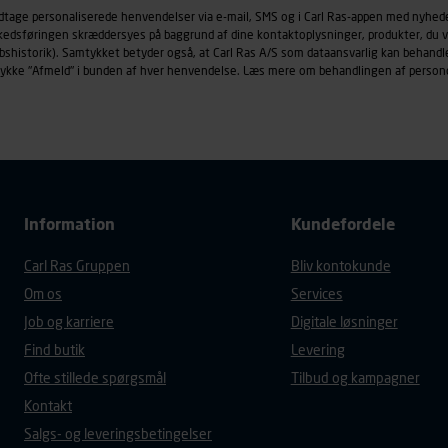
øringscookies med det formål at spore besøgende på vores hj
odtage personaliserede henvendelser via e-mail, SMS og i Carl Ras-appen med nyhed
under vise annoncer, der er relevante (profilering). Til dette for
rkedsføringen skræddersyes på baggrund af dine kontaktoplysninger, produkter, du v
af vores platforme (hjemmeside og app), herunder færden på si
købshistorik). Samtykket betyder også, at Carl Ras A/S som dataansvarlig kan beha
trykke "Afmeld" i bunden af hver henvendelse. Læs mere om behandlingen af person
r besøges, browsertype, søgeord, IP-adresse, informationer om 
tures, der anvendes.
es
persondatapolitik
, der indeholder yderligere information om b
Information
Kundefordele
Carl Ras Gruppen
Bliv kontokunde
Om os
Services
Job og karriere
Digitale løsninger
Find butik
Levering
Ofte stillede spørgsmål
Tilbud og kampagner
Kontakt
Salgs- og leveringsbetingelser