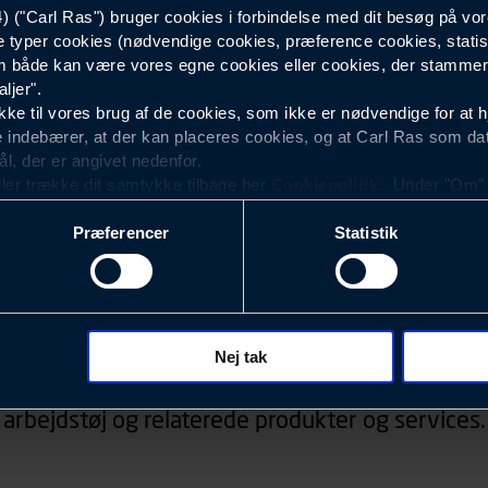
("Carl Ras") bruger cookies i forbindelse med dit besøg på vor
e typer cookies (nødvendige cookies, præference cookies, statis
173050
 både kan være vores egne cookies eller cookies, der stammer f
ljer".
e til vores brug af de cookies, som ikke er nødvendige for at 
 indebærer, at der kan placeres cookies, og at Carl Ras som da
ål, der er angivet nedenfor.
ller trække dit samtykke tilbage her
Cookiepolitik
. Under "Om" k
ookies.
Præferencer
Statistik
okies med det formål at optimere design, brugervenlighed og eff
r analyser af, hvilke oplysninger der er mest populære, og so
ndles der personoplysninger om brugen af vores platforme (hjemm
Nyhedsbrev
, hvad der klikkes på, sider/indhold der besøges, browsertype, 
 (computer, smartphone mv.) samt de features, der anvendes.
Nej tak
d, konkurrencer, information om events, der ved
ecookies for at vores hjemmeside kan huske oplysninger, der
arbejdstøj og relaterede produkter og services.
rer sig på. Til dette formål behandles der personoplysninger om