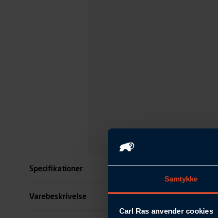
Specifikationer
Samtykke
Indhold liter
Varebeskrivelse
Carl Ras anvender cookies
Højde mm