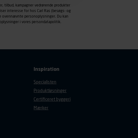
emmeside og apps med
er, tilbud, kampagner vedrørende produkter
mål behandles der
iser interesse for hos Carl Ras (besøgs- og
derne, tidspunkt, hvad der
ndle ovennævnte personoplysninger. Du kan
oplysninger i vores
persondatapolitik
.
enhedstype (computer,
ehandling af
Inspiration
Specialisten
Produktløsninger
Certificeret byggeri
Mærker