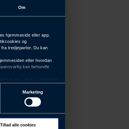
Om
es hjemmeside eller app.
tikcookies og
ra tredjeparter. Du kan
hjemmesiden eller hvordan
taansvarlig kan behandle
an du bl.a. finde information
Marketing
ektiviteten af vores
m derfor skal være nemme at
eside og app), herunder
søgeord, IP-adresse,
Tillad alle cookies