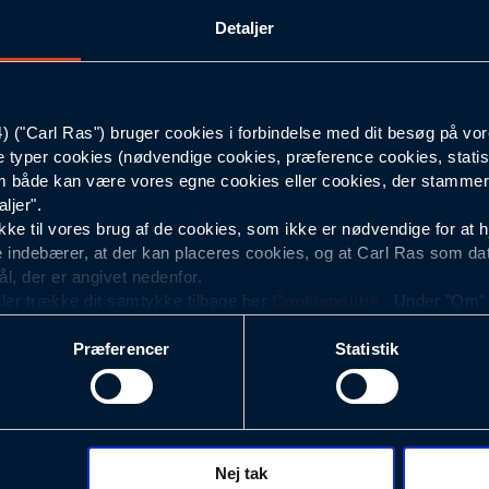
Detaljer
C51
76
("Carl Ras") bruger cookies i forbindelse med dit besøg på vor
e typer cookies (nødvendige cookies, præference cookies, statis
Mørkeblå
 både kan være vores egne cookies eller cookies, der stammer f
ljer".
e til vores brug af de cookies, som ikke er nødvendige for at 
 indebærer, at der kan placeres cookies, og at Carl Ras som da
ål, der er angivet nedenfor.
ller trække dit samtykke tilbage her
Cookiepolitik
. Under "Om" k
ookies.
Præferencer
Statistik
okies med det formål at optimere design, brugervenlighed og eff
r analyser af, hvilke oplysninger der er mest populære, og so
ndles der personoplysninger om brugen af vores platforme (hjemm
, hvad der klikkes på, sider/indhold der besøges, browsertype, 
 (computer, smartphone mv.) samt de features, der anvendes.
Nej tak