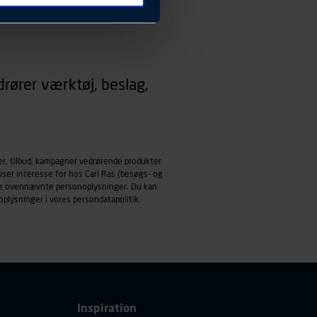
 ændrer den måde
 dit foretrukne sprog, og den
emmeside og apps med
rører værktøj, beslag,
mål behandles der
derne, tidspunkt, hvad der
enhedstype (computer,
ehandling af
er, tilbud, kampagner vedrørende produkter
iser interesse for hos Carl Ras (besøgs- og
ndle ovennævnte personoplysninger. Du kan
oplysninger i vores
persondatapolitik
.
Inspiration