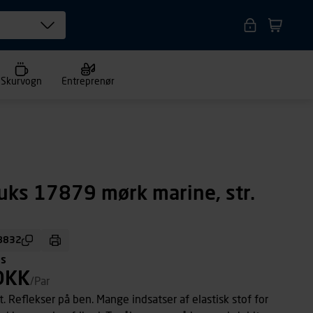
Skurvogn
Entreprenør
uks 17879 mørk marine, str.
8832
ms
DKK
/Par
t. Reflekser på ben. Mange indsatser af elastisk stof for