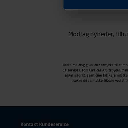
Præferencer
Carl Ras anvender præferenc
hjemmesiden ser ud eller opfø
region, du befinder dig i.
Markedsføringscookies
Carl Ras anvender markedsf
Modtag nyheder, tilbu
henblik på markedsføring, her
personoplysninger om brugen 
klikkes på, sider/indhold de
smartphone mv.) samt de fea
Vi henviser endvidere til vor
Ved tilmelding giver du samtykke til at m
personoplysninger.
og services, som Carl Ras A/S tilbyder. Ma
søgehistorik), samt dine tidligere køb (
trække dit samtykke tilbage ved at 
Kontakt Kundeservice