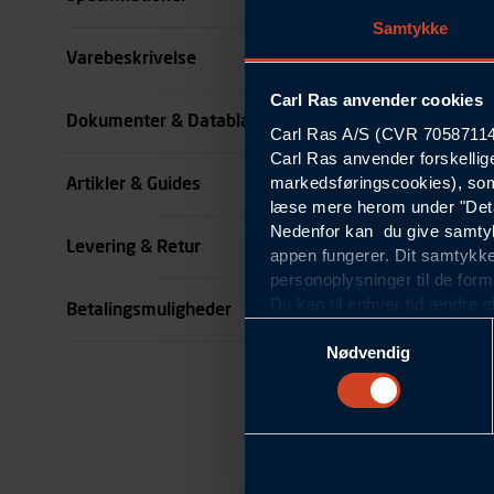
Samtykke
Størrelse
Varebeskrivelse
Carl Ras anvender cookies
Benlængde cm
Dokumenter & Datablade
Carl Ras A/S (CVR 70587114) 
Carl Ras anvender forskellig
Farve
markedsføringscookies), som
Artikler & Guides
se all specifikationer
læse mere herom under "Deta
Nedenfor kan du give samtykk
Levering & Retur
appen fungerer. Dit samtykke
personoplysninger til de form
Du kan til enhver tid ændre e
Betalingsmuligheder
om blokering og sletning af c
Samtykkevalg
Statistikcookies
Nødvendig
Carl Ras anvender statistikco
hjemmeside og apps, herunde
finde. Til dette formål beha
færden på siderne, tidspunkt
informationer om enhedstype