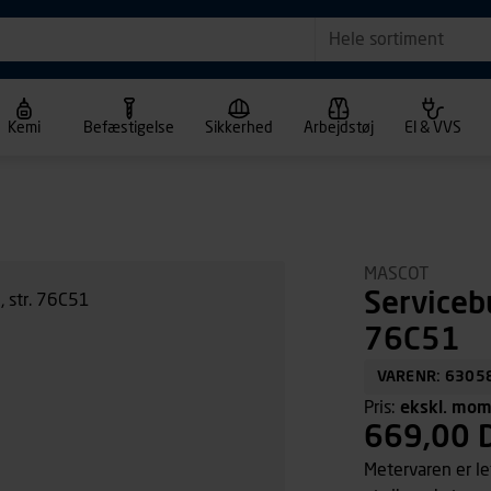
Hele sortiment
Kemi
Befæstigelse
Sikkerhed
Arbejdstøj
El & VVS
MASCOT
Serviceb
76C51
VARENR: 6305
Pris:
ekskl. mo
669,00 
Metervaren er le