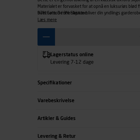
Dette er en genfortolkning af en klassisk Oxford skjo
Materialet er forvasket for at opnå en luksuriøs blø
buet søm. Denne skjorte bliver din yndlings garderob
97% Cotton / 3% Elastane.
læs mere
Lagerstatus online
Levering 7-12 dage
Specifikationer
Størrelse
Varebeskrivelse
Farve
Artikler & Guides
Køn
Levering & Retur