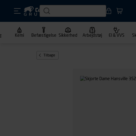
g
Kemi
Befæstigelse
Sikkerhed
Arbejdstøj
El & VVS
S
Tilbage