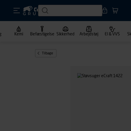
g
Kemi
Befæstigelse
Sikkerhed
Arbejdstøj
El & VVS
S
Tilbage