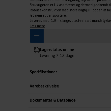
Kompakt all-rounder til rengøring i hjemmet, på konto
Støvsugeren er L-klassificeret og dermed godkendt til b
Robust konstruktion med store baghjul. Toppen af behol
let, nem at transportere.
Leveres med: 1,9 m slange, plast-rørsæt, mundstykk
læs mere
Lagerstatus online
Levering 7-12 dage
Specifikationer
Optagen effekt watt
Varebeskrivelse
Beholder ltr.
Dokumenter & Datablade
Bredde mm