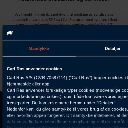
Ved tilmelding giver du samtykke til at modtage personaliserede
henvendelser via e-mail, SMS og i Carl Ras-appen med nyheder, tilbud,
kampagner vedrørende produkter og services, som Carl Ras A/S
tilbyder. Markedsføringen skræddersyes på baggrund af dine
kontaktoplysninger, produkter, du viser interesse for hos Carl Ras
(besøgs- og søgehistorik), samt dine tidligere køb (købshistorik).
Samtykket betyder også, at Carl Ras A/S som dataansvarlig kan
Samtykke
Detaljer
behandle ovennævnte personoplysninger. Du kan trække dit
samtykke tilbage ved at trykke "Afmeld" i bunden af hver
henvendelse. Læs mere om behandlingen af personoplysninger i
vores
persondatapolitik
.
Carl Ras anvender cookies
Carl Ras A/S (CVR 70587114) ("Carl Ras") bruger cookies i 
hjemmeside eller app.
Carl Ras anvender forskellige typer cookies (nødvendige coo
og markedsføringscookies), som både kan være vores egne c
tredjeparter. Du kan læse mere herom under "Detaljer".
Kontakt Kundeservice
Information
Kundefordele
Inspiration
Nedenfor kan du give samtykke til vores brug af de cookies
Carl Ras Gruppen
Bliv kontokunde
Specialisten
44 85 55
eller hvordan appen fungerer. Dit samtykke indebærer, at de
Om os
Services
Produktløsninger
dataansvarlig kan behandle personoplysninger til de formål, 
11
Job og karriere
Digitale løsninger
Certificeret byggeri
Du kan til enhver tid ændre eller trække dit samtykke tilbage