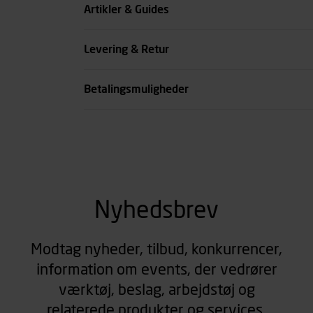
Artikler & Guides
se all spec
Levering & Retur
Betalingsmuligheder
Nyhedsbrev
Modtag nyheder, tilbud, konkurrencer,
information om events, der vedrører
værktøj, beslag, arbejdstøj og
relaterede produkter og services.