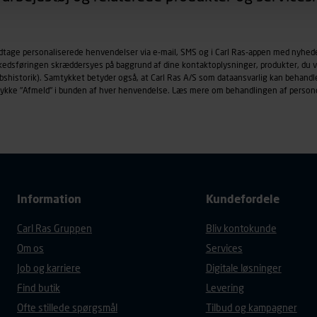
øringscookies med det formål at spore besøgende på vores hj
under vise annoncer, der er relevante (profilering). Til dette for
odtage personaliserede henvendelser via e-mail, SMS og i Carl Ras-appen med nyhed
af vores platforme (hjemmeside og app), herunder færden på si
rkedsføringen skræddersyes på baggrund af dine kontaktoplysninger, produkter, du v
r besøges, browsertype, søgeord, IP-adresse, informationer om 
købshistorik). Samtykket betyder også, at Carl Ras A/S som dataansvarlig kan beha
tures, der anvendes.
trykke "Afmeld" i bunden af hver henvendelse. Læs mere om behandlingen af person
es
persondatapolitik
, der indeholder yderligere information om b
Information
Kundefordele
Carl Ras Gruppen
Bliv kontokunde
Om os
Services
Job og karriere
Digitale løsninger
Find butik
Levering
Ofte stillede spørgsmål
Tilbud og kampagner