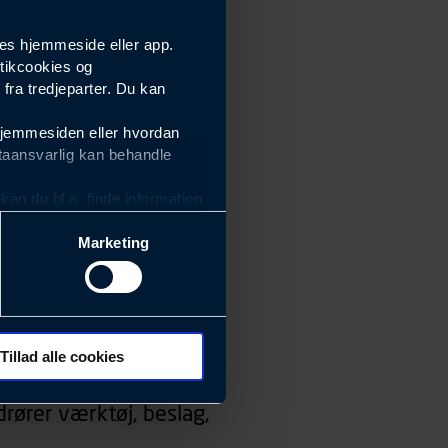
es hjemmeside eller app.
tikcookies og
ra tredjeparter. Du kan
hjemmesiden eller hvordan
taansvarlig kan behandle
an du bl.a. finde information
Marketing
ektiviteten af vores
m derfor skal være nemme at
eside og app), herunder
søgeord, IP-adresse,
Tillad alle cookies
 ændrer den måde
rører værktøj, beslag,
 dit foretrukne sprog, og den