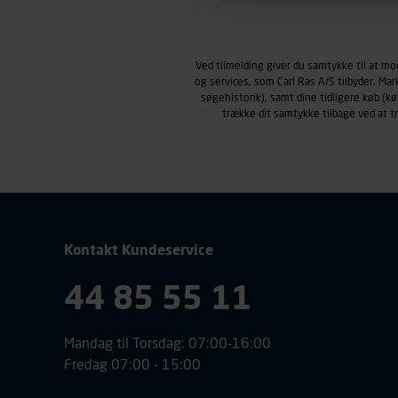
Markedsføringscookies
Carl Ras anvender markedsf
henblik på markedsføring, her
Ved tilmelding giver du samtykke til at m
personoplysninger om brugen 
og services, som Carl Ras A/S tilbyder. Ma
klikkes på, sider/indhold de
søgehistorik), samt dine tidligere køb (
smartphone mv.) samt de fea
trække dit samtykke tilbage ved at 
Vi henviser endvidere til vor
personoplysninger.
Kontakt Kundeservice
44 85 55 11
Mandag til Torsdag: 07:00-16:00
Fredag 07:00 - 15:00