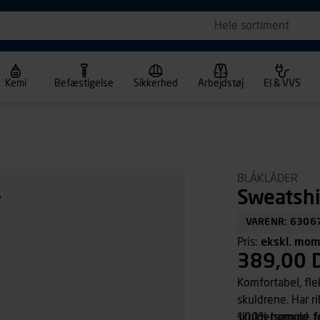
Hele sortiment
Kemi
Befæstigelse
Sikkerhed
Arbejdstøj
El & VVS
BLÅKLÄDER
Sweatshir
VARENR: 6306
Pris:
ekskl. mo
389,00 
Komfortabel, fle
skuldrene. Har r
skuldersømme for
100% bomuld, fr