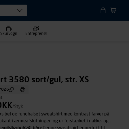
Skurvogn
Entreprenør
t 3580 sort/gul, str. XS
7026
ms
DKK
/Styk
ksibel og rundhalset sweatshirt med kontrast farver på
ibkant i ærmeafslutningen og er forstærket i nakke- og
 ekstra holdbarhed. Denne sweatshirt er perfekt til
ench terry, 320 g/m²