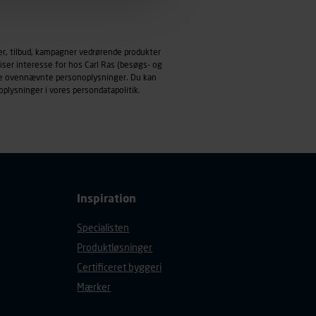
emmeside og apps med
mål behandles der
er, tilbud, kampagner vedrørende produkter
derne, tidspunkt, hvad der
iser interesse for hos Carl Ras (besøgs- og
enhedstype (computer,
ndle ovennævnte personoplysninger. Du kan
oplysninger i vores
persondatapolitik
.
ehandling af
Inspiration
Specialisten
Produktløsninger
Certificeret byggeri
Mærker