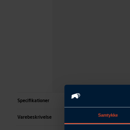
Specifikationer
Samtykke
Størrelse
Varebeskrivelse
Farve