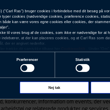
("Carl Ras") bruger cookies i forbindelse med dit besøg på vor
Herre
e typer cookies (nødvendige cookies, præference cookies, statis
 både kan være vores egne cookies eller cookies, der stammer f
ljer".
e til vores brug af de cookies, som ikke er nødvendige for at 
 indebærer, at der kan placeres cookies, og at Carl Ras som da
ål, der er angivet nedenfor.
ller trække dit samtykke tilbage her
Cookiepolitik
. Under "Om" k
ookies.
Præferencer
Statistik
okies med det formål at optimere design, brugervenlighed og eff
r analyser af, hvilke oplysninger der er mest populære, og so
ndles der personoplysninger om brugen af vores platforme (hjemm
, hvad der klikkes på, sider/indhold der besøges, browsertype, 
Nyhedsbrev
 (computer, smartphone mv.) samt de features, der anvendes.
Nej tak
ecookies for at vores hjemmeside kan huske oplysninger, der
d, konkurrencer, information om events, der ved
rer sig på. Til dette formål behandles der personoplysninger om
arbejdstøj og relaterede produkter og services.