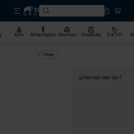
g
Kemi
Befæstigelse
Sikkerhed
Arbejdstøj
El & VVS
S
Tilbage