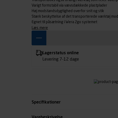
Transportboks også til langt værktøj som f.eks. vater
Varigt formstabil via vævsdækkede plastplader
Høj modstandsdygtighed overfor snit og stik
Stærk beskyttelse af det transporterede værktøj mod
Egnet til påsætning i Wera 2go systemet
læs mere
Lagerstatus online
Levering 7-12 dage
Specifikationer
Kode
Varebeskrivelse