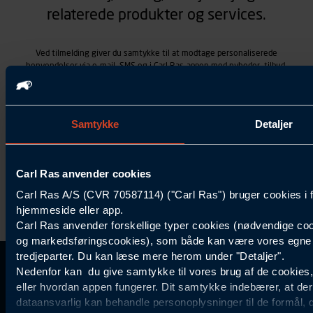
relaterede produkter og services.
Ved tilmelding giver du samtykke til at modtage personaliserede
henvendelser via e-mail, SMS og i Carl Ras-appen med nyheder, tilbud,
kampagner vedrørende produkter og services, som Carl Ras A/S
tilbyder. Markedsføringen skræddersyes på baggrund af dine
kontaktoplysninger, produkter, du viser interesse for hos Carl Ras
(besøgs- og søgehistorik), samt dine tidligere køb (købshistorik).
Samtykke
Detaljer
Samtykket betyder også, at Carl Ras A/S som dataansvarlig kan
behandle ovennævnte personoplysninger. Du kan trække dit
samtykke tilbage ved at trykke "Afmeld" i bunden af hver
henvendelse. Læs mere om behandlingen af personoplysninger i
Carl Ras anvender cookies
vores
persondatapolitik
.
Carl Ras A/S (CVR 70587114) ("Carl Ras") bruger cookies i 
hjemmeside eller app.
Carl Ras anvender forskellige typer cookies (nødvendige coo
og markedsføringscookies), som både kan være vores egne c
tredjeparter. Du kan læse mere herom under "Detaljer".
Kontakt Kundeservice
Information
Kundefordele
Inspiration
Nedenfor kan du give samtykke til vores brug af de cookies
Carl Ras Gruppen
Bliv kontokunde
Specialisten
eller hvordan appen fungerer. Dit samtykke indebærer, at de
44 85 55
dataansvarlig kan behandle personoplysninger til de formål, 
Om os
Services
Produktløsninger