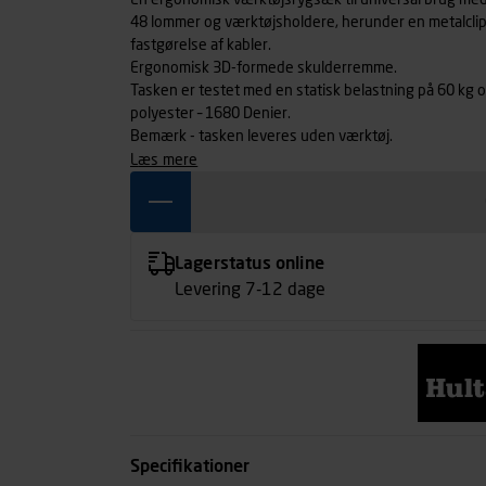
En ergonomisk værktøjsrygsæk til universal brug med
48 lommer og værktøjsholdere, herunder en metalclip
fastgørelse af kabler.
Ergonomisk 3D-formede skulderremme.
Tasken er testet med en statisk belastning på 60 kg og 
polyester – 1680 Denier.
Bemærk - tasken leveres uden værktøj.
læs mere
Lagerstatus online
Levering 7-12 dage
Specifikationer