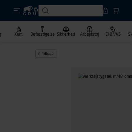
g
Kemi
Befæstigelse
Sikkerhed
Arbejdstøj
El & VVS
S
Tilbage