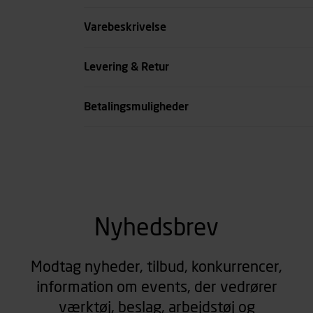
Højde mm
Varebeskrivelse
Bredde mm
Levering & Retur
Dybde mm
Betalingsmuligheder
se all spec
Nyhedsbrev
Modtag nyheder, tilbud, konkurrencer,
information om events, der vedrører
værktøj, beslag, arbejdstøj og