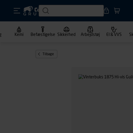
g
Kemi
Befæstigelse
Sikkerhed
Arbejdstøj
El & VVS
S
Tilbage