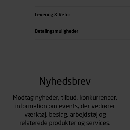
Køn
Levering & Retur
se all spec
Betalingsmuligheder
Nyhedsbrev
Modtag nyheder, tilbud, konkurrencer,
information om events, der vedrører
værktøj, beslag, arbejdstøj og
relaterede produkter og services.