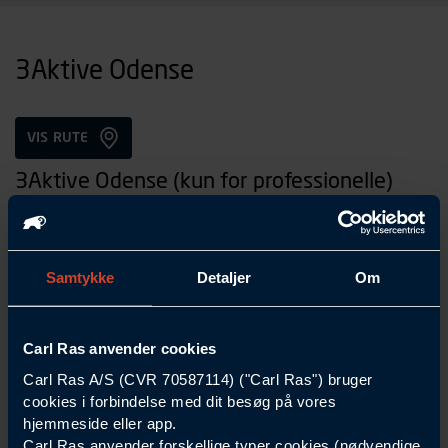
3Aktive Odense
VIS RUTE
3Aktive Odense (kun for professionelle)
Rolundvej 15A
5260 Odense S
E-mail:
3aktive@3aktive.dk
Samtykke
Detaljer
Om
Tlf.:
24298130
Carl Ras anvender cookies
Carl Ras A/S (CVR 70587114) ("Carl Ras") bruger
cookies i forbindelse med dit besøg på vores
Åbningstider
hjemmeside eller app.
Carl Ras anvender forskellige typer cookies (nødvendige