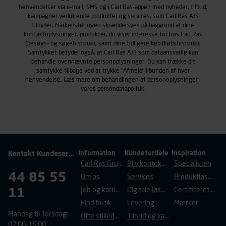
informationer om enhedstype (computer, smartphone
henvendelser via e-mail, SMS og i Carl Ras-appen med nyheder, tilbud,
mv.) samt de features, der anvendes.
kampagner vedrørende produkter og services, som Carl Ras A/S
Vi henviser endvidere til vores
persondatapolitik
, der
tilbyder. Markedsføringen skræddersyes på baggrund af dine
indeholder yderligere information om behandling af
kontaktoplysninger, produkter, du viser interesse for hos Carl Ras
(besøgs- og søgehistorik), samt dine tidligere køb (købshistorik).
personoplysninger.
Samtykket betyder også, at Carl Ras A/S som dataansvarlig kan
behandle ovennævnte personoplysninger. Du kan trække dit
samtykke tilbage ved at trykke "Afmeld" i bunden af hver
henvendelse. Læs mere om behandlingen af personoplysninger i
vores
persondatapolitik
.
Kontakt Kundeservice
Information
Kundefordele
Inspiration
Carl Ras Gruppen
Bliv kontokunde
Specialisten
44 85 55
Om os
Services
Produktløsninger
11
Job og karriere
Digitale løsninger
Certificeret byggeri
Find butik
Levering
Mærker
Mandag til Torsdag:
Ofte stillede spørgsmål
Tilbud og kampagner
07:00-16:00