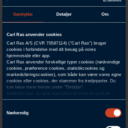
Lørdag og Søndag
Lukket
Samtykke
Detaljer
Om
Helligdage
Lukket
Grundlovsdag 5. juni
Lukket
Carl Ras anvender cookies
Dette engroscenter handler med professionelle erhvervskunder. Vi
Carl Ras A/S (CVR 70587114) ("Carl Ras") bruger
accepterer kortbetaling i butikken.
cookies i forbindelse med dit besøg på vores
hjemmeside eller app.
Carl Ras anvender forskellige typer cookies (nødvendige
cookies, præference cookies, statistikcookies og
Central Kundeservice
markedsføringscookies), som både kan være vores egne
cookies eller cookies, der stammer fra tredjeparter. Du
Tlf. 44 85 55 11
kan læse mere herom under "Detaljer".
Nedenfor kan du give samtykke til vores brug af de
cookies, som ikke er nødvendige for at hjemmesiden
Åbningstider i Kundeservice
eller hvordan appen fungerer. Dit samtykke indebærer, at
Samtykkevalg
der kan placeres cookies, og at Carl Ras som
Nødvendig
Mandag til torsdag
07:00 - 16:00
dataansvarlig kan behandle personoplysninger til de
formål, der er angivet nedenfor.
Fredag
07:00 - 15:00