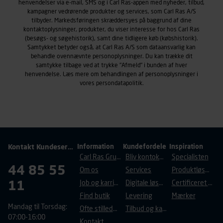
henvendelser via e-mail, SMS og i Carl Ras-appen med nyheder, tilbud,
kampagner vedrørende produkter og services, som Carl Ras A/S
tilbyder. Markedsføringen skræddersyes på baggrund af dine
kontaktoplysninger, produkter, du viser interesse for hos Carl Ras
(besøgs- og søgehistorik), samt dine tidligere køb (købshistorik).
Samtykket betyder også, at Carl Ras A/S som dataansvarlig kan
behandle ovennævnte personoplysninger. Du kan trække dit
samtykke tilbage ved at trykke "Afmeld" i bunden af hver
henvendelse. Læs mere om behandlingen af personoplysninger i
vores
persondatapolitik
.
Kontakt Kundeservice
Information
Kundefordele
Inspiration
Carl Ras Gruppen
Bliv kontokunde
Specialisten
44 85 55
Om os
Services
Produktløsninger
11
Job og karriere
Digitale løsninger
Certificeret byggeri
Find butik
Levering
Mærker
Mandag til Torsdag:
Ofte stillede spørgsmål
Tilbud og kampagner
07:00-16:00
Kontakt