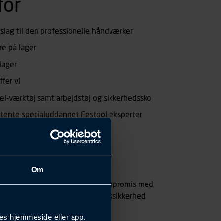
for
eslag til den professionelle håndværker
e på lager
lager
ffer vi
 el-værktøj samt arbejdstøj og sikkerhedssko
tente specialuddannet Festool eksperter
ere
lige.
Om
rbejdspartner, der ikke går på kompromis med
rencedygtige og har stor leveringssikkerhed
es hjemmeside eller app.