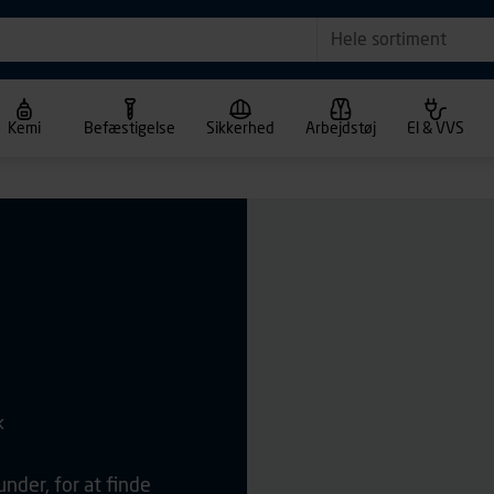
Hele sortiment
Kemi
Befæstigelse
Sikkerhed
Arbejdstøj
El & VVS
k
under, for at finde