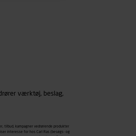
mål behandles der
derne, tidspunkt, hvad der
enhedstype (computer,
ehandling af
rører værktøj, beslag,
er, tilbud, kampagner vedrørende produkter
iser interesse for hos Carl Ras (besøgs- og