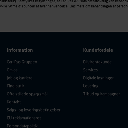
købshistorik). Samtykket betyder også, at Carl Ras A/S som dataansvarlig kan beha
trykke "Afmeld" i bunden af hver henvendelse. Læs mere om behandlingen af person
Information
Kundefordele
Carl Ras Gruppen
Bliv kontokunde
Om os
Services
Job og karriere
Digitale løsninger
Find butik
Levering
Ofte stillede spørgsmål
Tilbud og kampagner
Kontakt
Salgs- og leveringsbetingelser
EU-reklamationsret
Persondatapolitik