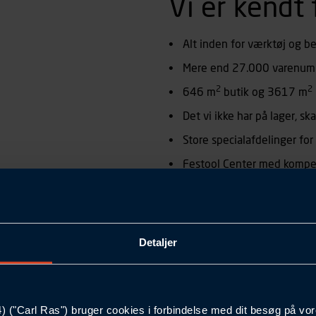
Vi er kendt 
Alt inden for værktøj og b
Mere end 27.000 varenumr
2
2
646 m
butik og 3617 m
Det vi ikke har på lager, ska
Store specialafdelinger for
Festool Center med kompe
Professionel rådgivning
Faguddannede medarbejd
Service ud over det sædvan
Detaljer
Vi er din professionelle sama
kvaliteten. Vi er altid konkur
("Carl Ras") bruger cookies i forbindelse med dit besøg på vor