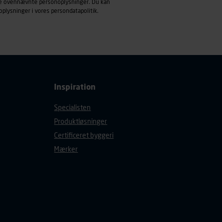
ndle ovennævnte personoplysninger. Du kan
oplysninger i vores
persondatapolitik
.
Inspiration
Specialisten
Produktløsninger
Certificeret byggeri
Mærker