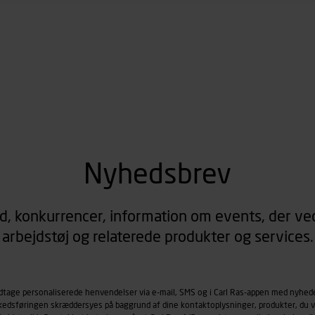
under vise annoncer, der er relevante (profilering). Til dette for
af vores platforme (hjemmeside og app), herunder færden på si
r besøges, browsertype, søgeord, IP-adresse, informationer om 
tures, der anvendes.
es
persondatapolitik
, der indeholder yderligere information om b
Nyhedsbrev
d, konkurrencer, information om events, der ved
arbejdstøj og relaterede produkter og services.
odtage personaliserede henvendelser via e-mail, SMS og i Carl Ras-appen med nyhed
rkedsføringen skræddersyes på baggrund af dine kontaktoplysninger, produkter, du v