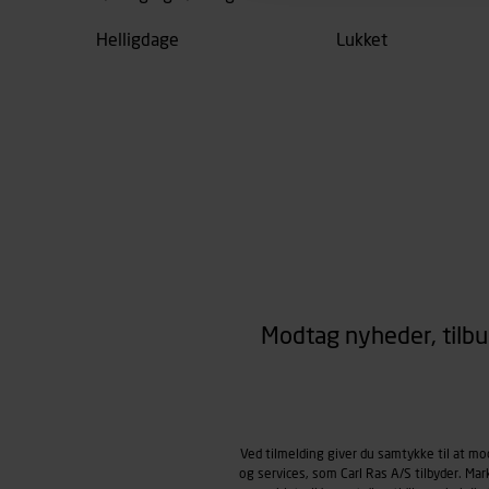
henblik på markedsføring, her
personoplysninger om brugen 
Helligdage
Lukket
klikkes på, sider/indhold de
smartphone mv.) samt de fea
Vi henviser endvidere til vor
personoplysninger.
Modtag nyheder, tilbu
Ved tilmelding giver du samtykke til at m
og services, som Carl Ras A/S tilbyder. Ma