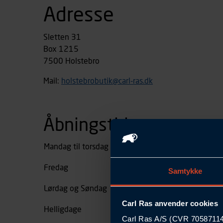
Adresse
Sletten 31
Box 1215
7500 Holstebro
Mail:
holstebrobutik@carl-ras.dk
Åbningstider
Mandag til torsdag
06:30 - 16:00
Fredag
06:30 - 14:00
Samtykke
Lørdag og Søndag
Lukket
Carl Ras anvender cookies
Helligdage
Lukket
Carl Ras A/S (CVR 70587114) 