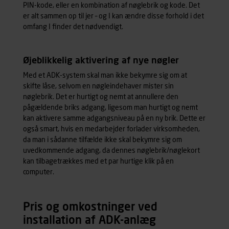
indeholder yderligere information om behandling af
PIN-kode, eller en kombination af nøglebrik og kode. Det
personoplysninger.
er alt sammen op til jer – og I kan ændre disse forhold i det
omfang I finder det nødvendigt.
Øjeblikkelig aktivering af nye nøgler
Med et ADK-system skal man ikke bekymre sig om at
skifte låse, selvom en nøgleindehaver mister sin
nøglebrik. Det er hurtigt og nemt at annullere den
pågældende briks adgang, ligesom man hurtigt og nemt
kan aktivere samme adgangsniveau på en ny brik. Dette er
også smart, hvis en medarbejder forlader virksomheden,
da man i sådanne tilfælde ikke skal bekymre sig om
uvedkommende adgang, da dennes nøglebrik/nøglekort
kan tilbagetrækkes med et par hurtige klik på en
computer.
Pris og omkostninger ved
installation af ADK-anlæg