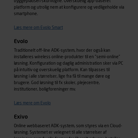
byggepladser/skurvogne. Overskuelig app-baseret
platform og utrolig nem at konfigurere og vedligeholde via
smartphone.
Læs mere om Evolo Smart
Evolo
Traditionelt off-line ADK-system, hvor der også kan
installeres wireless online-produkter til en ”semi-online”
løsning. Konfiguration og daglig administration sker via PC
på intuitiv og overskuelig platform. Kan tilpasses til
løsning i alle størrelser, lige fra få til mange døre og
brugere. God løsning til fx skoler, plejecentre,
institutioner, boligforeninger mv.
Læs mere om Evolo
Exivo
Online webbaseret ADK-system, som styres via en Cloud-
løsning. Systemet er velegnet til alle størrelser af