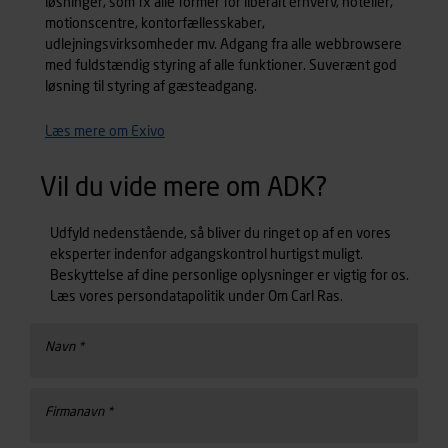
løsninger, som fx alle former for liberalt erhverv, hoteller,
motionscentre, kontorfællesskaber,
udlejningsvirksomheder mv. Adgang fra alle webbrowsere
med fuldstændig styring af alle funktioner. Suverænt god
løsning til styring af gæsteadgang.
Læs mere om Exivo
Vil du vide mere om ADK?
Udfyld nedenstående, så bliver du ringet op af en vores
eksperter indenfor adgangskontrol hurtigst muligt.
Beskyttelse af dine personlige oplysninger er vigtig for os.
Læs vores persondatapolitik under Om Carl Ras.
Navn *
Firmanavn *