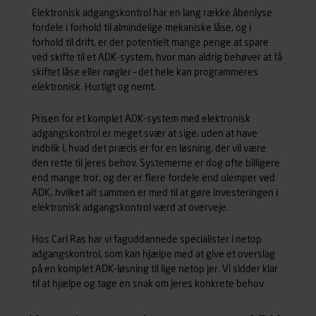
Elektronisk adgangskontrol har en lang række åbenlyse
fordele i forhold til almindelige mekaniske låse, og i
forhold til drift, er der potentielt mange penge at spare
ved skifte til et ADK-system, hvor man aldrig behøver at få
skiftet låse eller nøgler – det hele kan programmeres
elektronisk. Hurtigt og nemt.
Prisen for et komplet ADK-system med elektronisk
adgangskontrol er meget svær at sige, uden at have
indblik i, hvad det præcis er for en løsning, der vil være
den rette til jeres behov. Systemerne er dog ofte billigere
end mange tror, og der er flere fordele end ulemper ved
ADK, hvilket alt sammen er med til at gøre investeringen i
elektronisk adgangskontrol værd at overveje.
Hos Carl Ras har vi faguddannede specialister i netop
adgangskontrol, som kan hjælpe med at give et overslag
på en komplet ADK-løsning til lige netop jer. Vi sidder klar
til at hjælpe og tage en snak om jeres konkrete behov.