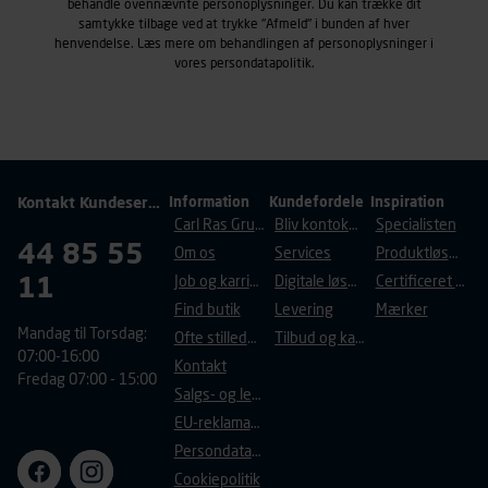
behandle ovennævnte personoplysninger. Du kan trække dit
samtykke tilbage ved at trykke "Afmeld" i bunden af hver
henvendelse. Læs mere om behandlingen af personoplysninger i
vores
persondatapolitik
.
Kontakt Kundeservice
Information
Kundefordele
Inspiration
Carl Ras Gruppen
Bliv kontokunde
Specialisten
44 85 55
Om os
Services
Produktløsninger
11
Job og karriere
Digitale løsninger
Certificeret byggeri
Find butik
Levering
Mærker
Mandag til Torsdag:
Ofte stillede spørgsmål
Tilbud og kampagner
07:00-16:00
Kontakt
Fredag 07:00 - 15:00
Salgs- og leveringsbetingelser
EU-reklamationsret
Persondatapolitik
Cookiepolitik