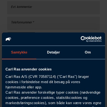
Evt. kommentar
Telefonnummer *
SEND
Samtykke
Detaljer
Om
Alt om ADK og
elektronisk
Carl Ras anvender cookies
Carl Ras A/S (CVR 70587114) ("Carl Ras") bruger
adgangskontro
cookies i forbindelse med dit besøg på vores
hjemmeside eller app.
Carl Ras anvender forskellige typer cookies (nødvendige
l hos Carl Ras
cookies, præference cookies, statistikcookies og
markedsføringscookies), som både kan være vores egne