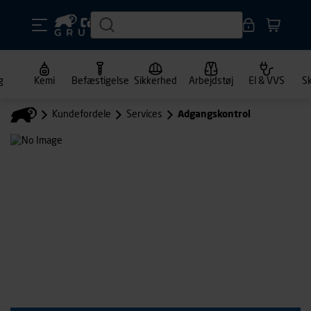
g
Kemi
Befæstigelse
Sikkerhed
Arbejdstøj
El & VVS
S
Kundefordele
Services
Adgangskontrol