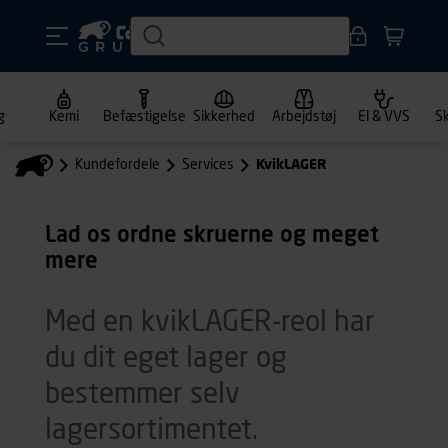
g
Kemi
Befæstigelse
Sikkerhed
Arbejdstøj
El & VVS
S
Kundefordele
Services
KvikLAGER
Lad os ordne skruerne og meget
mere
Med en kvikLAGER-reol har
du dit eget lager og
bestemmer selv
lagersortimentet.