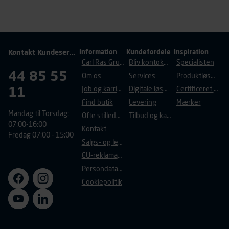
annoncer, der er relevante (profilering). Til dette formål
behandles der personoplysninger om brugen af vores
platforme (hjemmeside og app), herunder færden på
siderne, tidspunkt, hvad der klikkes på, sider/indhold der
besøges, browsertype, søgeord, IP-adresse,
Kontakt Kundeservice
Information
Kundefordele
Inspiration
Carl Ras Gruppen
Bliv kontokunde
Specialisten
informationer om enhedstype (computer, smartphone
44 85 55
mv.) samt de features, der anvendes.
Om os
Services
Produktløsninger
Vi henviser endvidere til vores
persondatapolitik
, der
11
Job og karriere
Digitale løsninger
Certificeret byggeri
indeholder yderligere information om behandling af
Find butik
Levering
Mærker
personoplysninger.
Mandag til Torsdag:
Ofte stillede spørgsmål
Tilbud og kampagner
07:00-16:00
Kontakt
Fredag 07:00 - 15:00
Salgs- og leveringsbetingelser
EU-reklamationsret
Persondatapolitik
Cookiepolitik