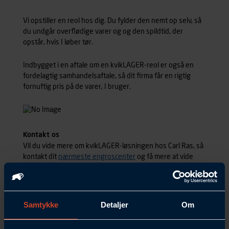
Vi opstiller en reol hos dig. Du fylder den nemt op selv, så
du undgår overflødige varer og og den spildtid, der
opstår, hvis I løber tør.
Indbygget i en aftale om en kvikLAGER-reol er også en
fordelagtig samhandelsaftale, så dit firma får en rigtig
fornuftig pris på de varer, I bruger.
Kontakt os
Vil du vide mere om kvikLAGER-løsningen hos Carl Ras, så
kontakt dit
nærmeste engroscenter
og få mere at vide
eller læs mere i
denne brochure (PDF)
Samtykke
Detaljer
Om