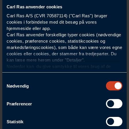
Carl Ras anvender cookies
Carl Ras A/S (CVR 70587114) ("Carl Ras") bruger
cookies i forbindelse med dit besøg på vores
hjemmeside eller app.
Carl Ras anvender forskellige typer cookies (nødvendige
cookies, præference cookies, statistikcookies og
markedsføringscookies), som både kan være vores egne
cookies eller cookies, der stammer fra tredjeparter. Du
kan læse mere herom under "Detaljer".
Nedenfor kan du give samtykke til vores brug af de
cookies, som ikke er nødvendige for at hjemmesiden
Nemt at handle med Carl Ras-appen
eller hvordan appen fungerer. Dit samtykke indebærer, at
Du har adgang til alle vores online services i vores app.
Samtykkevalg
der kan placeres cookies, og at Carl Ras som
Nødvendig
dataansvarlig kan behandle personoplysninger til de
LÆS MERE
formål, der er angivet nedenfor.
Præferencer
Du kan til enhver tid ændre eller trække dit samtykke
tilbage her
Cookiepolitik
. Under "Om" kan du bl.a. finde
information om blokering og sletning af cookies.
Statistik
Statistikcookies