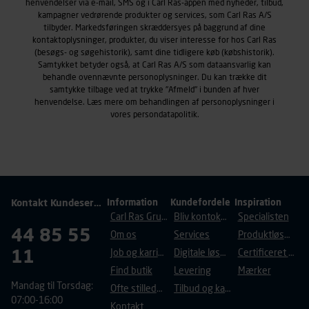
foretrukne sprog, og den region, du befinder dig i.
henvendelser via e-mail, SMS og i Carl Ras-appen med nyheder, tilbud,
Markedsføringscookies
kampagner vedrørende produkter og services, som Carl Ras A/S
tilbyder. Markedsføringen skræddersyes på baggrund af dine
Carl Ras anvender markedsføringscookies med det
kontaktoplysninger, produkter, du viser interesse for hos Carl Ras
formål at spore besøgende på vores hjemmeside og
(besøgs- og søgehistorik), samt dine tidligere køb (købshistorik).
apps med henblik på markedsføring, herunder vise
Samtykket betyder også, at Carl Ras A/S som dataansvarlig kan
annoncer, der er relevante (profilering). Til dette formål
behandle ovennævnte personoplysninger. Du kan trække dit
samtykke tilbage ved at trykke "Afmeld" i bunden af hver
behandles der personoplysninger om brugen af vores
henvendelse. Læs mere om behandlingen af personoplysninger i
platforme (hjemmeside og app), herunder færden på
vores
persondatapolitik
.
siderne, tidspunkt, hvad der klikkes på, sider/indhold der
besøges, browsertype, søgeord, IP-adresse,
informationer om enhedstype (computer, smartphone
mv.) samt de features, der anvendes.
Vi henviser endvidere til vores
persondatapolitik
, der
indeholder yderligere information om behandling af
Kontakt Kundeservice
Information
Kundefordele
Inspiration
personoplysninger.
Carl Ras Gruppen
Bliv kontokunde
Specialisten
44 85 55
Om os
Services
Produktløsninger
11
Job og karriere
Digitale løsninger
Certificeret byggeri
Find butik
Levering
Mærker
Mandag til Torsdag:
Ofte stillede spørgsmål
Tilbud og kampagner
07:00-16:00
Kontakt