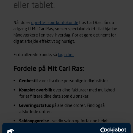
eller tablet.
Når du er
oprettet som kontokunde
hos Carl Ras, får du
adgang til Mit Carl Ras, som er specialudviklet til at hjælpe
håndværkere i en travl hverdag. For at gøre det nemt for
dig at arbejde effektivt og hurtigt.
Er du allerede kunde, så
login her
Fordele på Mit Carl Ras:
Genbestil
varer fra dine personlige indkøbslister
Komplet overblik
over dine fakturaer med mulighed
for at filtrere dine data som du ønsker.
Leveringsstatus
på alle dine ordrer. Find også
afsluttede ordrer.
Saldoopgørelse
- se din saldo og forfaldne beløb
der måtte være dags dato eller ud fra en bestemt