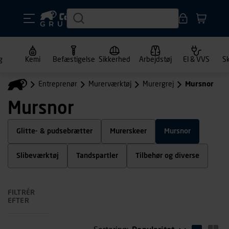
g
Kemi
Befæstigelse
Sikkerhed
Arbejdstøj
El & VVS
S
Entreprenør
Murerværktøj
Murergrej
Mursnor
Mursnor
Glitte- & pudsebrætter
Murerskeer
Mursnor
Slibeværktøj
Tandspartler
Tilbehør og diverse
FILTRÉR
EFTER