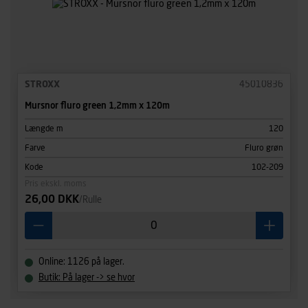
STROXX
45010836
Mursnor fluro green 1,2mm x 120m
Længde m
120
Farve
Fluro grøn
Kode
102-209
Pris ekskl. moms
26,00 DKK
/Rulle
Online: 1126 på lager.
Butik: På lager -> se hvor