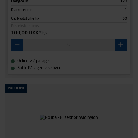
Længde m
120
Diameter mm
1
Ca. brudstyrke kg
50
Pris ekskl. moms
100,00 DKK
/Styk
Online: 27 på lager.
Butik: På lager -> se hvor
POPULÆR