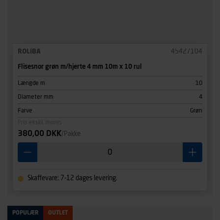
ROLIBA
45427104
Flisesnor grøn m/hjerte 4 mm 10m x 10 rul
Længde m
10
Diameter mm
4
Farve
Grøn
Pris ekskl. moms
380,00 DKK
/Pakke
Skaffevare: 7-12 dages levering.
POPULÆR
OUTLET