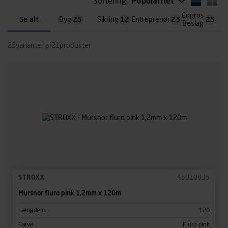
Sortering:
Popularitet
Engros
Se alt
Byg
25
Sikring
12
Entreprenør
25
25
Beslag
25
varianter af
21
produkter
STROXX
45010835
Mursnor fluro pink 1,2mm x 120m
Længde m
120
Farve
Fluro pink