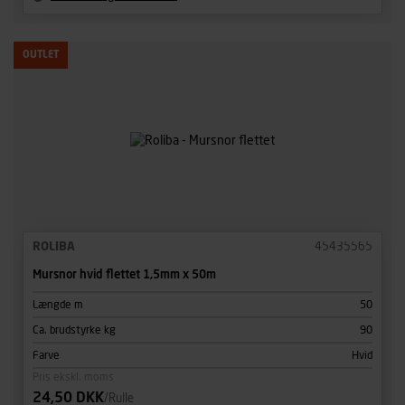
OUTLET
ROLIBA
45435565
Mursnor hvid flettet 1,5mm x 50m
Længde m
50
Ca. brudstyrke kg
90
Farve
Hvid
Pris ekskl. moms
24,50 DKK
/Rulle