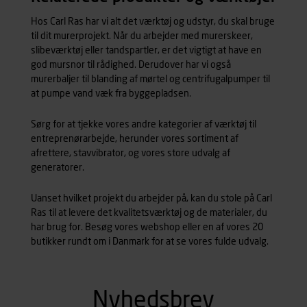
Hos Carl Ras har vi alt det værktøj og udstyr, du skal bruge
til dit murerprojekt. Når du arbejder med
murerskeer
,
slibeværktøj
eller
tandspartler
, er det vigtigt at have en
god mursnor til rådighed. Derudover har vi også
murerbaljer
til blanding af mørtel og
centrifugalpumper
til
at pumpe vand væk fra byggepladsen.
Sørg for at tjekke vores andre kategorier af værktøj til
entreprenørarbejde, herunder vores sortiment af
afrettere
,
stavvibrator
, og vores store udvalg af
generatorer
.
Uanset hvilket projekt du arbejder på, kan du stole på Carl
Ras til at levere det kvalitetsværktøj og de materialer, du
har brug for. Besøg vores webshop eller en af vores 20
butikker rundt om i Danmark for at se vores fulde udvalg.
Nyhedsbrev