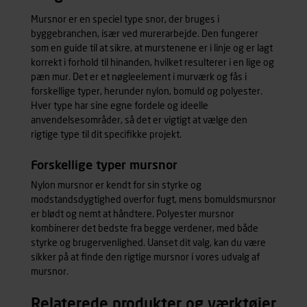
Mursnor er en speciel type snor, der bruges i
byggebranchen, især ved murerarbejde. Den fungerer
som en guide til at sikre, at murstenene er i linje og er lagt
korrekt i forhold til hinanden, hvilket resulterer i en lige og
pæn mur. Det er et nøgleelement i murværk og fås i
forskellige typer, herunder nylon, bomuld og polyester.
Hver type har sine egne fordele og ideelle
anvendelsesområder, så det er vigtigt at vælge den
rigtige type til dit specifikke projekt.
Forskellige typer mursnor
Nylon mursnor er kendt for sin styrke og
modstandsdygtighed overfor fugt, mens bomuldsmursnor
er blødt og nemt at håndtere. Polyester mursnor
kombinerer det bedste fra begge verdener, med både
styrke og brugervenlighed. Uanset dit valg, kan du være
sikker på at finde den rigtige mursnor i vores
udvalg af
mursnor
.
Relaterede produkter og værktøjer