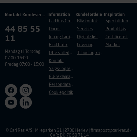
Kontakt Kundeservice
Information
Kundefordele
Inspiration
Carl Ras Gruppen
Bliv kontokunde
Specialisten
44 85 55
Om os
Services
Produktløsninger
11
Job og karriere
Digitale løsninger
Certificeret byggeri
Find butik
Levering
Mærker
Mandag til Torsdag:
Ofte stillede spørgsmål
Tilbud og kampagner
07:00-16:00
Kontakt
Fredag 07:00 - 15:00
Salgs- og leveringsbetingelser
EU-reklamationsret
Persondatapolitik
Cookiepolitik
© Carl Ras A/S | Mileparken 31 | 2730 Herlev |
firmapost@carl-ras.dk
| CVR: DK 70 58 71 14