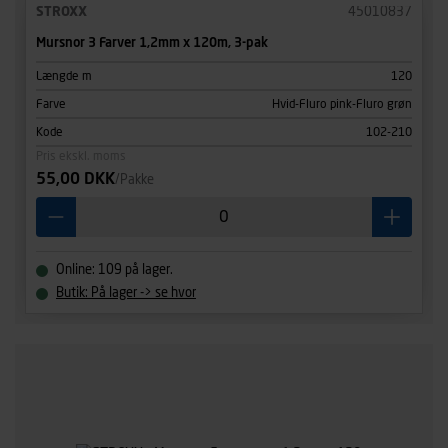
STROXX
45010837
Mursnor 3 Farver 1,2mm x 120m, 3-pak
Længde m
120
Farve
Hvid-Fluro pink-Fluro grøn
Kode
102-210
Pris ekskl. moms
55,00 DKK
/Pakke
Online: 109 på lager.
Butik: På lager -> se hvor