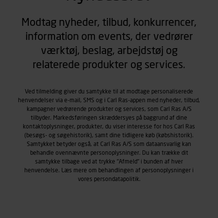
Modtag nyheder, tilbud, konkurrencer,
information om events, der vedrører
værktøj, beslag, arbejdstøj og
relaterede produkter og services.
Ved tilmelding giver du samtykke til at modtage personaliserede
henvendelser via e-mail, SMS og i Carl Ras-appen med nyheder, tilbud,
kampagner vedrørende produkter og services, som Carl Ras A/S
tilbyder. Markedsføringen skræddersyes på baggrund af dine
kontaktoplysninger, produkter, du viser interesse for hos Carl Ras
(besøgs- og søgehistorik), samt dine tidligere køb (købshistorik).
Samtykket betyder også, at Carl Ras A/S som dataansvarlig kan
behandle ovennævnte personoplysninger. Du kan trække dit
samtykke tilbage ved at trykke "Afmeld" i bunden af hver
henvendelse. Læs mere om behandlingen af personoplysninger i
vores
persondatapolitik
.