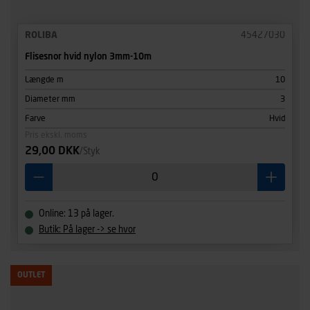
ROLIBA
45427030
Flisesnor hvid nylon 3mm-10m
Længde m
10
Diameter mm
3
Farve
Hvid
Pris ekskl. moms
29,00 DKK
/Styk
Online: 13 på lager.
Butik: På lager -> se hvor
OUTLET