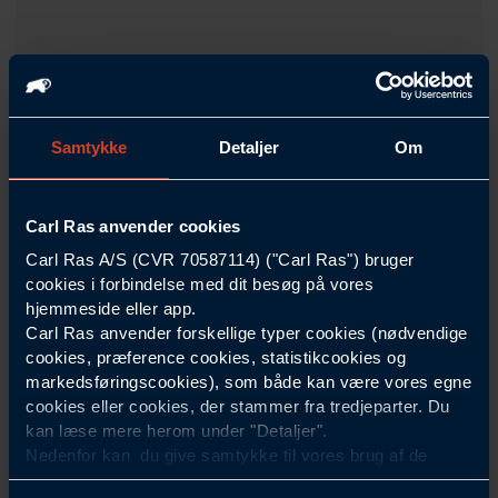
Samtykke
Detaljer
Om
ROLIBA
+
1
varianter
Carl Ras anvender cookies
Flisesnor polyester hv.m rød 4,0 mm x 50 m
Carl Ras A/S (CVR 70587114) ("Carl Ras") bruger
Længde m
50
cookies i forbindelse med dit besøg på vores
Diameter mm
3
4
hjemmeside eller app.
Carl Ras anvender forskellige typer cookies (nødvendige
Ca. brudstyrke kg
160
360
cookies, præference cookies, statistikcookies og
ekskl. moms, fra
markedsføringscookies), som både kan være vores egne
200,00 DKK
/Styk
cookies eller cookies, der stammer fra tredjeparter. Du
VIS VARIANTER
kan læse mere herom under "Detaljer".
Nedenfor kan du give samtykke til vores brug af de
cookies, som ikke er nødvendige for at hjemmesiden
2
Varianter