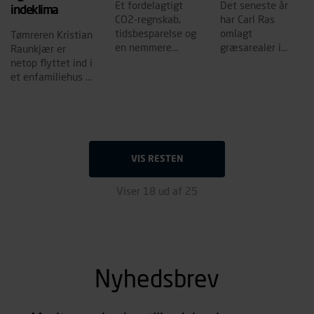
Et fordelagtigt
Det seneste år
indeklima
CO2-regnskab,
har Carl Ras
tidsbesparelse og
omlagt
Tømreren Kristian
en nemmere
græsarealer i
Raunkjær er
byggeproces. Det
Kolding og
netop flyttet ind i
er blot nogle af
Holstebro til
et enfamiliehus i
de fordele, der er
vilde, biodiverse
Sydhavnen, der
kommet ud af at
områder for at
med biobaserede
bygge et
skabe mere liv til
byggematerialer
sommerhus ved
gavn for naturen
har optaget en
brug af CLT frem
på grunden.
stor mængde CO2
for
VIS RESTEN
og skabt rum for
betonelementer.
et sundt
indeklima.
Viser 18 ud af 25
Nyhedsbrev