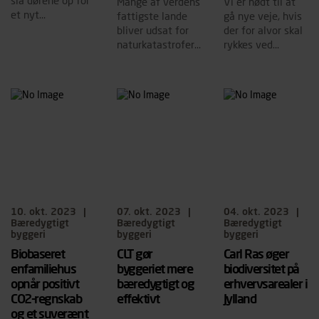
slå dørene op for
Mange af verdens
Vi er nødt til at
platforme (hjemmeside og app), herunder færden på
et nyt
fattigste lande
gå nye veje, hvis
siderne, tidspunkt, hvad der klikkes på, sider/indhold der
genbrugsværkste
bliver udsat for
der for alvor skal
besøges, browsertype, søgeord, IP-adresse,
d i Gellerup for
naturkatastrofer,
rykkes ved
informationer om enhedstype (computer, smartphone
ensomme og
der kan få store
byggebranchens
mv.) samt de features, der anvendes.
sårbare mænd i
konsekvenser for
høje klimaaftryk.
lokalområdet.
Vi henviser endvidere til vores
persondatapolitik
, der
lokalbefolkninger
i områderne.
indeholder yderligere information om behandling af
personoplysninger.
10. okt. 2023
|
07. okt. 2023
|
04. okt. 2023
|
Bæredygtigt
Bæredygtigt
Bæredygtigt
byggeri
byggeri
byggeri
Biobaseret
CLT gør
Carl Ras øger
enfamiliehus
byggeriet mere
biodiversitet på
opnår positivt
bæredygtigt og
erhvervsarealer i
CO2-regnskab
effektivt
Jylland
og et suverænt