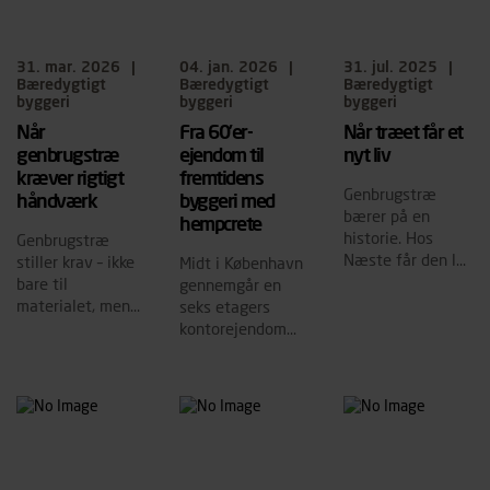
31. mar. 2026
|
04. jan. 2026
|
31. jul. 2025
|
Bæredygtigt
Bæredygtigt
Bæredygtigt
byggeri
byggeri
byggeri
Når
Fra 60’er-
Når træet får et
genbrugstræ
ejendom til
nyt liv
kræver rigtigt
fremtidens
Genbrugstræ
håndværk
byggeri med
bærer på en
hempcrete
historie. Hos
Genbrugstræ
Næste får den lov
stiller krav – ikke
Midt i København
at fortsætte – i
bare til
gennemgår en
skure bygget af
materialet, men
seks etagers
tidligere
til den, der
kontorejendom
materialer og nye
arbejder med det.
fra 1966 i
fællesskaber.
øjeblikket en
omfattende
transformation.
Byggesagen viser
både potentialet
og barriererne for