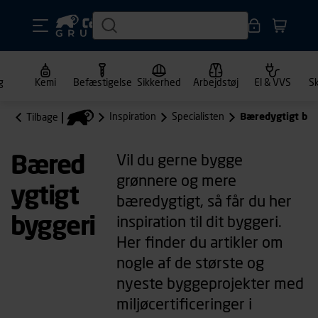
g
Kemi
Befæstigelse
Sikkerhed
Arbejdstøj
El & VVS
S
Inspiration
Specialisten
Bæredygtigt byg
Tilbage
Bæred
Vil du gerne bygge
grønnere og mere
ygtigt
bæredygtigt, så får du her
byggeri
inspiration til dit byggeri.
Her finder du artikler om
nogle af de største og
nyeste byggeprojekter med
miljøcertificeringer i