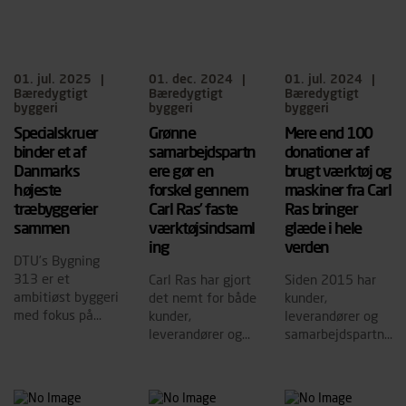
en mere
bæredygtig
byggebranche.
01. jul. 2025
|
01. dec. 2024
|
01. jul. 2024
|
Bæredygtigt
Bæredygtigt
Bæredygtigt
byggeri
byggeri
byggeri
Specialskruer
Grønne
Mere end 100
binder et af
samarbejdspartn
donationer af
Danmarks
ere gør en
brugt værktøj og
højeste
forskel gennem
maskiner fra Carl
træbyggerier
Carl Ras’ faste
Ras bringer
sammen
værktøjsindsaml
glæde i hele
ing
verden
DTU’s Bygning
313 er et
Carl Ras har gjort
Siden 2015 har
ambitiøst byggeri
det nemt for både
kunder,
med fokus på
kunder,
leverandører og
bæredygtighed i
leverandører og
samarbejdspartne
syv etager, hvor
samarbejdspartne
re til Carl Ras
beton møder CLT.
re at give værktøj
kunnet indlevere
Carl Ras har i
nyt liv og gøre en
deres brugte