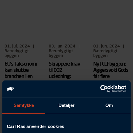
samarbejde med
forskel for
værktøj og
CLT Denmark
udsatte
maskiner i god
leveret
samfundsgrupper.
stand, som vi
specialskruer, der
donerer videre til
sikrer
gode formål.
konstruktionen.
01. jul. 2024
|
03. jun. 2024
|
01. jun. 2024
|
Bæredygtigt
Bæredygtigt
Bæredygtigt
byggeri
byggeri
byggeri
EU's Taksonomi
Skrappere krav
Nyt CLT-byggeri:
kan skubbe
til CO2-
Aggersvold Gods
branchen i en
udledning:
får flere
mere
”Byggeriet skal
bæredygtige
bæredygtig
tage et større
gevinster
retning
ansvar”
Aggersvold Gods
Samtykke
Detaljer
Om
har fået nye
Aktører i
Mere end 600
hotelværelser i
byggeriet kan
virksomheder har
en eksisterende
vinde fordele ved
skrevet under på
ridehal, der er
hurtigt at
at støtte
Carl Ras anvender cookies
bygget og
omfavne EU's
Reduction