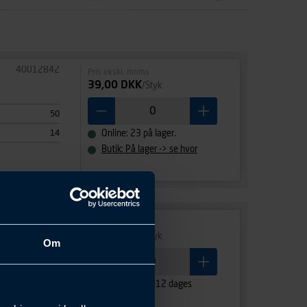
40012842
Pris ekskl. moms
39,00 DKK
/Styk
50
14
Online: 23 på lager.
Butik: På lager -> se hvor
40012843
Pris ekskl. moms
39,00 DKK
/Styk
Om
50
14
Skaffevare: 7-12 dages
levering.