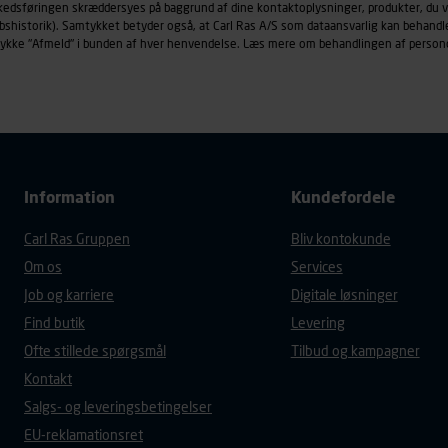
rkedsføringen skræddersyes på baggrund af dine kontaktoplysninger, produkter, du v
under vise annoncer, der er relevante (profilering). Til dette for
købshistorik). Samtykket betyder også, at Carl Ras A/S som dataansvarlig kan beha
af vores platforme (hjemmeside og app), herunder færden på si
trykke "Afmeld" i bunden af hver henvendelse. Læs mere om behandlingen af person
r besøges, browsertype, søgeord, IP-adresse, informationer om 
tures, der anvendes.
es
persondatapolitik
, der indeholder yderligere information om b
Information
Kundefordele
Carl Ras Gruppen
Bliv kontokunde
Om os
Services
Job og karriere
Digitale løsninger
Find butik
Levering
Ofte stillede spørgsmål
Tilbud og kampagner
Kontakt
Salgs- og leveringsbetingelser
EU-reklamationsret