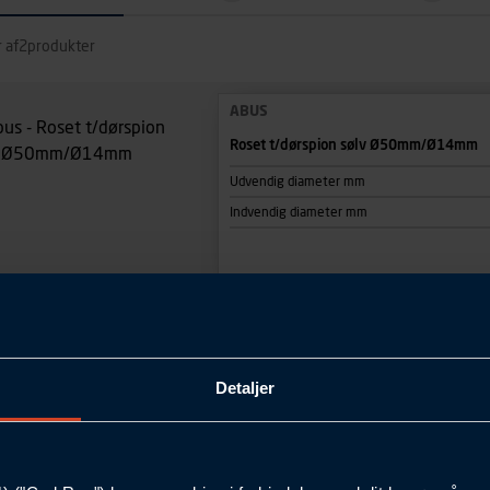
 af
2
produkter
ABUS
Roset t/dørspion sølv Ø50mm/Ø14mm
Udvendig diameter mm
Indvendig diameter mm
ABUS
Detaljer
Roset t/dørspion guld Ø50mm/Ø14mm
Udvendig diameter mm
Indvendig diameter mm