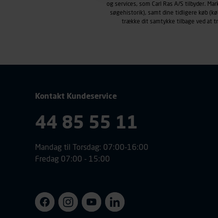
og services, som Carl Ras A/S tilbyder. Ma
henblik på markedsføring, her
søgehistorik), samt dine tidligere køb (
personoplysninger om brugen 
trække dit samtykke tilbage ved at 
klikkes på, sider/indhold de
smartphone mv.) samt de fea
Vi henviser endvidere til vor
personoplysninger.
Kontakt Kundeservice
44 85 55 11
Mandag til Torsdag: 07:00-16:00
Fredag 07:00 - 15:00