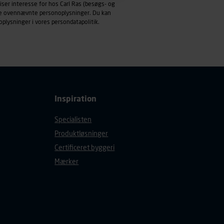
iser interesse for hos Carl Ras (besøgs- og
mål behandles der
ndle ovennævnte personoplysninger. Du kan
derne, tidspunkt, hvad der
oplysninger i vores
persondatapolitik
.
enhedstype (computer,
ehandling af
Inspiration
Specialisten
Produktløsninger
Certificeret byggeri
Mærker