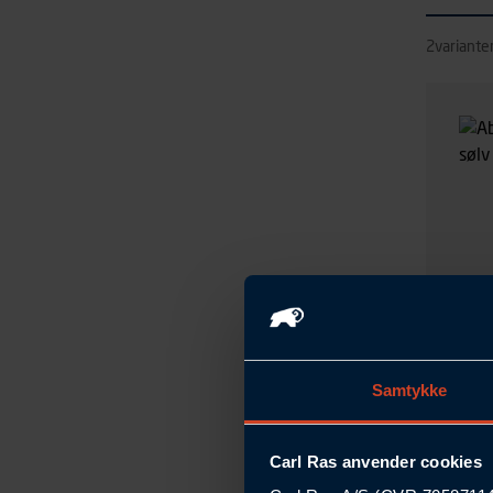
2
varianter
Samtykke
Carl Ras anvender cookies