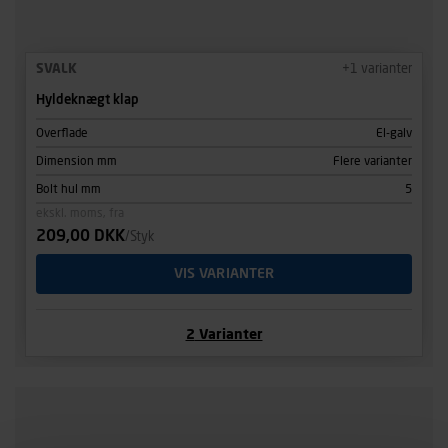
SVALK
+
1
varianter
Hyldeknægt klap
Overflade
El-galv
Dimension mm
Flere varianter
Bolt hul mm
5
ekskl. moms, fra
209,00 DKK
/Styk
VIS VARIANTER
2
Varianter