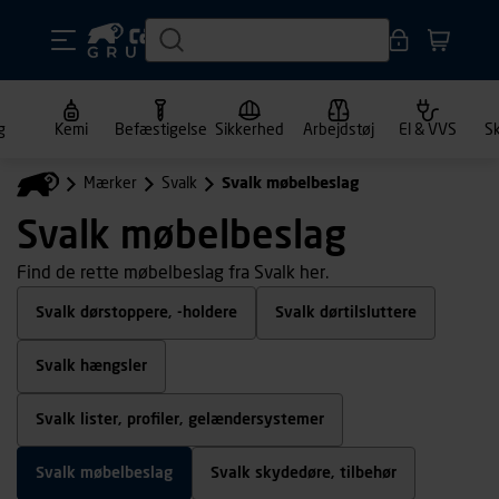
g
Kemi
Befæstigelse
Sikkerhed
Arbejdstøj
El & VVS
S
Mærker
Svalk
Svalk møbelbeslag
Svalk møbelbeslag
Find de rette møbelbeslag fra Svalk her.
Svalk dørstoppere, -holdere
Svalk dørtilsluttere
Svalk hængsler
Svalk lister, profiler, gelændersystemer
Svalk møbelbeslag
Svalk skydedøre, tilbehør