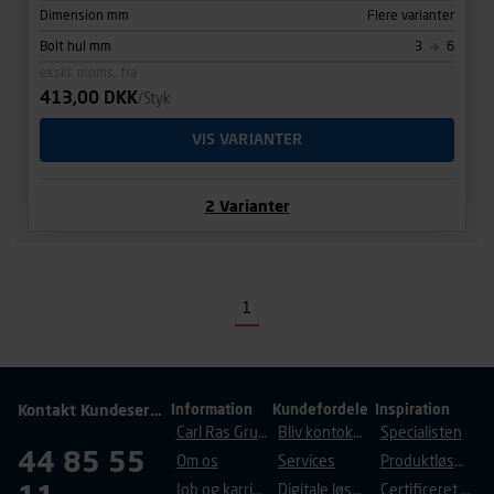
Dimension mm
Flere varianter
Bolt hul mm
3
6
ekskl. moms, fra
413,00 DKK
/Styk
VIS VARIANTER
2
Varianter
1
Kontakt Kundeservice
Information
Kundefordele
Inspiration
Carl Ras Gruppen
Bliv kontokunde
Specialisten
44 85 55
Om os
Services
Produktløsninger
Job og karriere
Digitale løsninger
Certificeret byggeri