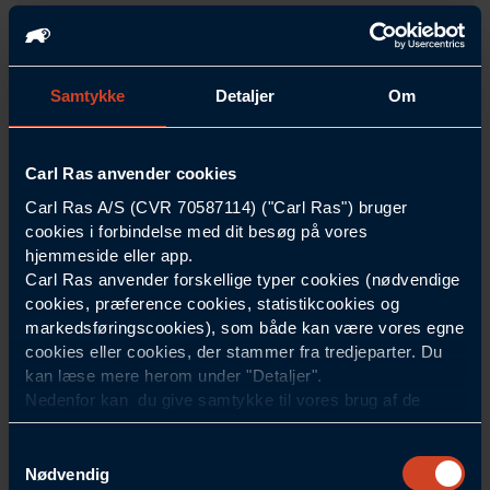
Samtykke
Detaljer
Om
Carl Ras anvender cookies
SVALK
44011107
Carl Ras A/S (CVR 70587114) ("Carl Ras") bruger
Støttehjul drejelig Ø97,5mm m/fjeder 70kg
cookies i forbindelse med dit besøg på vores
Huldiameter mm
97
hjemmeside eller app.
Carl Ras anvender forskellige typer cookies (nødvendige
Belastning kg
70
cookies, præference cookies, statistikcookies og
Type
Fjederbelastet
markedsføringscookies), som både kan være vores egne
Pris ekskl. moms
cookies eller cookies, der stammer fra tredjeparter. Du
559,00 DKK
/Styk
kan læse mere herom under "Detaljer".
Nedenfor kan du give samtykke til vores brug af de
cookies, som ikke er nødvendige for at hjemmesiden
eller hvordan appen fungerer. Dit samtykke indebærer, at
Samtykkevalg
Skaffevare: 7-12 dages levering.
der kan placeres cookies, og at Carl Ras som
Nødvendig