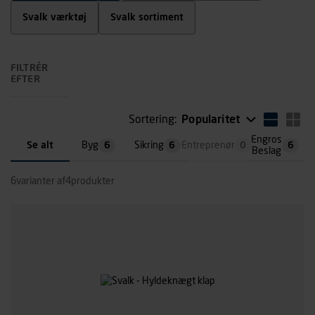
Svalk værktøj
Svalk sortiment
FILTRÉR
EFTER
Sortering:
Popularitet
Engros
Se alt
Byg
6
Sikring
6
Entreprenør
0
6
Beslag
6
varianter af
4
produkter