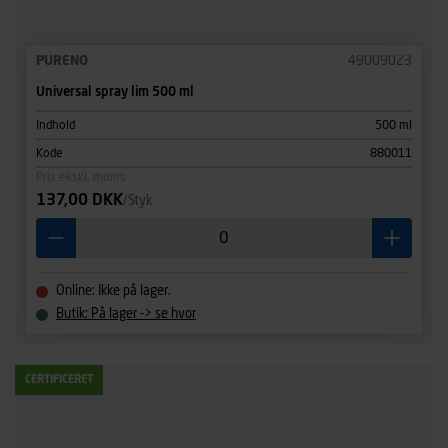
PURENO
49009023
Universal spray lim 500 ml
Indhold
500 ml
Kode
880011
Pris ekskl. moms
137,00 DKK
/Styk
Online: Ikke på lager.
Butik: På lager -> se hvor
CERTIFICERET