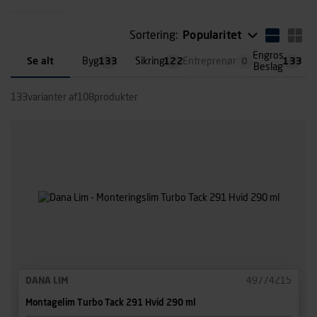
Sortering:
Popularitet
Engros
Se alt
Byg
133
Sikring
122
Entreprenør
0
133
Beslag
133
varianter af
108
produkter
DANA LIM
49774215
Montagelim Turbo Tack 291 Hvid 290 ml