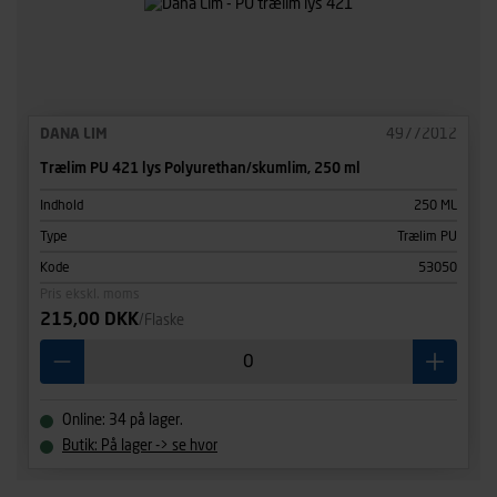
DANA LIM
49772012
Trælim PU 421 lys Polyurethan/skumlim, 250 ml
Indhold
250 ML
Type
Trælim PU
Kode
53050
Pris ekskl. moms
215,00 DKK
/Flaske
Online: 34 på lager.
Butik: På lager -> se hvor