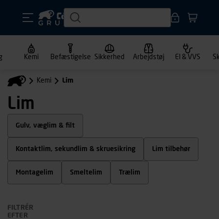
g
Kemi
Befæstigelse
Sikkerhed
Arbejdstøj
El & VVS
S
Kemi
Lim
Lim
Gulv, væglim & filt
Kontaktlim, sekundlim & skruesikring
Lim tilbehør
Montagelim
Smeltelim
Trælim
FILTRÉR
EFTER