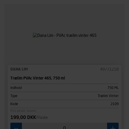
DANA LIM
49771218
Trælim PVAc Vinter 465, 750 ml
Indhold
750 ML
Type
Trælim Vinter
Kode
2109
Pris ekskl. moms
199,00 DKK
/Flaske