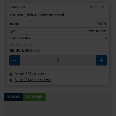
DANA LIM
49770118
Trælim D2, inde 490 ekspres 750ml
Indhold
750 ML
Type
Trælim D2 Inde
DGNB Indikator
8
Pris ekskl. moms
99,00 DKK
/Flaske
Online: 521 på lager.
Butik: På lager -> se hvor
POPULÆR
CERTIFICERET