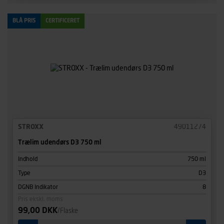
BLÅ PRIS
CERTIFICERET
STROXX
49011274
Trælim udendørs D3 750 ml
Indhold
750 ml
Type
D3
DGNB Indikator
8
Pris ekskl. moms
99,00 DKK
/Flaske