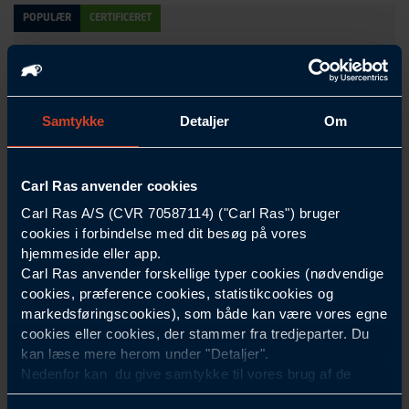
POPULÆR
CERTIFICERET
Samtykke
Detaljer
Om
Carl Ras anvender cookies
Carl Ras A/S (CVR 70587114) ("Carl Ras") bruger
SOUDAL
+
2
varianter
cookies i forbindelse med dit besøg på vores
Fix All Turbo
hjemmeside eller app.
Indhold ml
290
Carl Ras anvender forskellige typer cookies (nødvendige
cookies, præference cookies, statistikcookies og
Farve
Flere varianter
markedsføringscookies), som både kan være vores egne
DGNB Indikator
11/13
cookies eller cookies, der stammer fra tredjeparter. Du
ekskl. moms, fra
kan læse mere herom under "Detaljer".
148,00 DKK
/Patron
Nedenfor kan du give samtykke til vores brug af de
cookies, som ikke er nødvendige for at hjemmesiden
VIS VARIANTER