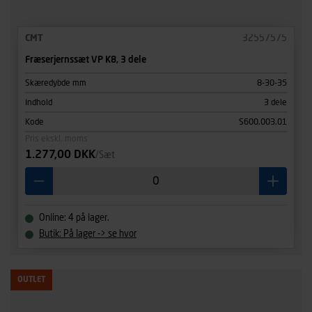
CMT
32557575
Fræserjernssæt VP K8, 3 dele
Skæredybde mm
8-30-35
Indhold
3 dele
Kode
S600.003.01
Pris ekskl. moms
1.277,00 DKK
/Sæt
Online: 4 på lager.
Butik: På lager -> se hvor
OUTLET