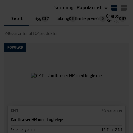
Sortering:
Popularitet
Engros
Se alt
Byg
237
Sikring
233
Entreprenør
5
237
Beslag
246
varianter af
104
produkter
POPULÆR
CMT
+
5
varianter
Kantfræser HM med kugleleje
Skærlængde mm
12.7
25.4