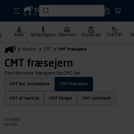
g
Kemi
Befæstigelse
Sikkerhed
Arbejdstøj
El & VVS
S
Mærker
CMT
CMT fræsejern
CMT fræsejern
Find det rette fræsejern fra CMT her.
CMT bor, forsænkere
CMT fræsejern
CMT el-værktøj
CMT klinger
CMT sortiment
FILTRÉR
EFTER