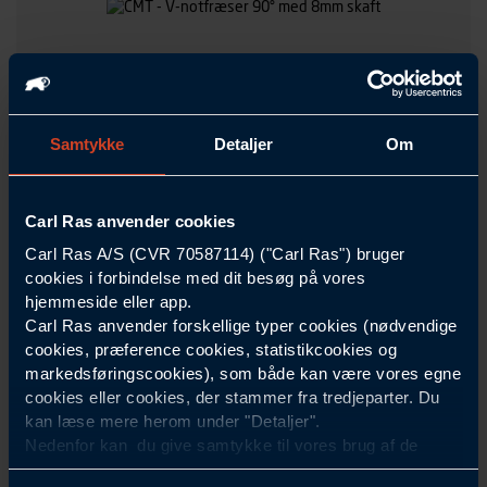
CMT
+
2
varianter
Samtykke
Detaljer
Om
V-notfræser 90° med 8mm skaft
Skærlængde mm
12.7
19
Carl Ras anvender cookies
Fræser diameter mm
12.7
31.7
Carl Ras A/S (CVR 70587114) ("Carl Ras") bruger
Skaft diameter mm
8
cookies i forbindelse med dit besøg på vores
ekskl. moms, fra
hjemmeside eller app.
274,00 DKK
/Styk
Carl Ras anvender forskellige typer cookies (nødvendige
cookies, præference cookies, statistikcookies og
VIS VARIANTER
markedsføringscookies), som både kan være vores egne
cookies eller cookies, der stammer fra tredjeparter. Du
kan læse mere herom under "Detaljer".
3
Varianter
Nedenfor kan du give samtykke til vores brug af de
cookies, som ikke er nødvendige for at hjemmesiden