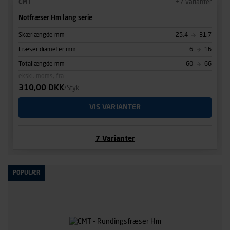
CMT
+
7
varianter
Notfræser Hm lang serie
Skærlængde mm
25.4
31.7
Fræser diameter mm
6
16
Totallængde mm
60
66
ekskl. moms, fra
310,00 DKK
/Styk
VIS VARIANTER
7
Varianter
POPULÆR