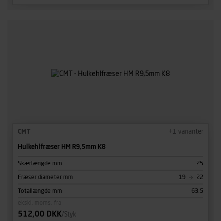
CMT
+
1
varianter
Hulkehlfræser HM R9,5mm K8
Skærlængde mm
25
Fræser diameter mm
19
22
Totallængde mm
63.5
ekskl. moms, fra
512,00 DKK
/Styk