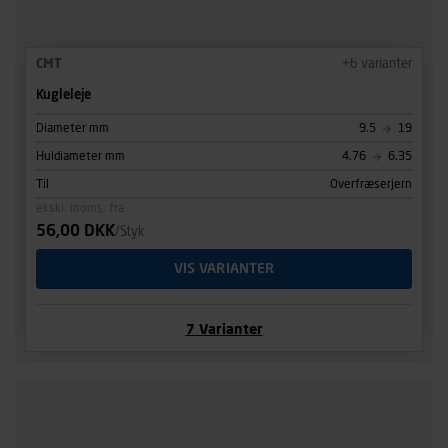
CMT
+
6
varianter
Kugleleje
Diameter mm
9.5
19
Huldiameter mm
4.76
6.35
Til
Overfræserjern
ekskl. moms, fra
56,00 DKK
/Styk
VIS VARIANTER
7
Varianter