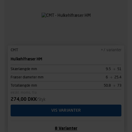
CMT
+
7
varianter
Hulkehlfræser HM
Skærlængde mm
9.5
51
Fræser diameter mm
6
25.4
Totallængde mm
50.8
73
ekskl. moms, fra
274,00 DKK
/Styk
VIS VARIANTER
8
Varianter