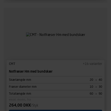
CMT
+
16
varianter
Notfræser Hm med bundskær
Skærlængde mm
20
40
Fræser diameter mm
10
30
Totallængde mm
60
90
ekskl. moms, fra
264,00 DKK
/Styk