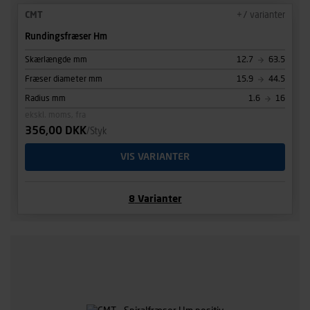
CMT
+
7
varianter
Rundingsfræser Hm
Skærlængde mm
12.7
63.5
Fræser diameter mm
15.9
44.5
Radius mm
1.6
16
ekskl. moms, fra
356,00 DKK
/Styk
VIS VARIANTER
8
Varianter