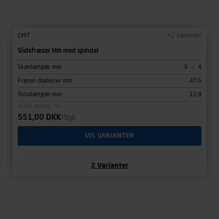
CMT
+
2
varianter
Slidsfræser Hm med spindel
Skærlængde mm
3
4
Fræser diameter mm
47.6
Totallængde mm
12.8
ekskl. moms, fra
551,00 DKK
/Styk
VIS VARIANTER
2
Varianter