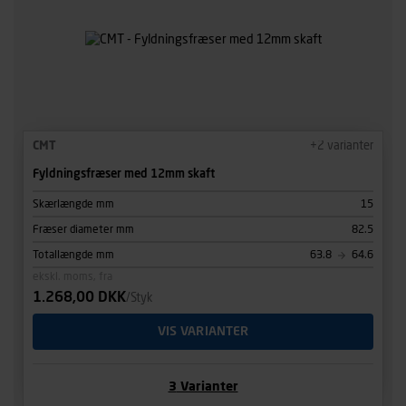
CMT
+
2
varianter
Fyldningsfræser med 12mm skaft
Skærlængde mm
15
Fræser diameter mm
82.5
Totallængde mm
63.8
64.6
ekskl. moms, fra
1.268,00 DKK
/Styk
VIS VARIANTER
3
Varianter