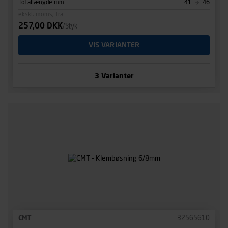
Totallængde mm
41
46
ekskl. moms, fra
257,00 DKK
/Styk
VIS VARIANTER
3
Varianter
CMT
32565610