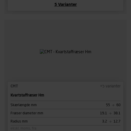
5
Varianter
CMT
+
5
varianter
Kvartstaffræser Hm
Skærlængde mm
55
60
Fræser diameter mm
19.1
38.1
Radius mm
3.2
12.7
ekskl. moms, fra