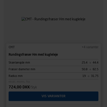
CMT
+
4
varianter
Rundingsfræser Hm med kugleleje
Skærlængde mm
25.4
44.4
Fræser diameter mm
50.8
82.5
Radius mm
19
31.75
ekskl. moms, fra
724,00 DKK
/Styk
VIS VARIANTER