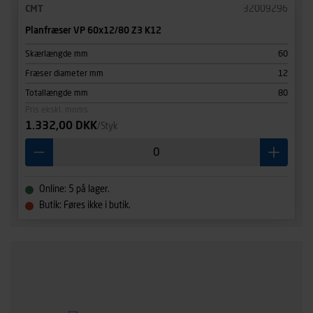
CMT
32009296
Planfræser VP 60x12/80 Z3 K12
Skærlængde mm
60
Fræser diameter mm
12
Totallængde mm
80
Pris ekskl. moms
1.332,00 DKK
/Styk
Online: 5 på lager.
Butik: Føres ikke i butik.