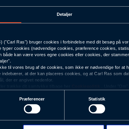
Diameter mm
Højde mm
Detaljer
Korn
("Carl Ras") bruger cookies i forbindelse med dit besøg på vor
e typer cookies (nødvendige cookies, præference cookies, statis
1
 både kan være vores egne cookies eller cookies, der stammer f
ljer".
e til vores brug af de cookies, som ikke er nødvendige for at 
 indebærer, at der kan placeres cookies, og at Carl Ras som da
ål, der er angivet nedenfor.
 stifter hos Carl Ras
ller trække dit samtykke tilbage her
Cookiepolitik
. Under "Om" k
ookies.
Præferencer
Statistik
slibevifter, hoveder & stifter fra populære mærker som Norton, F
okies med det formål at optimere design, brugervenlighed og eff
r analyser af, hvilke oplysninger der er mest populære, og so
 talt alle formål, uanset dit behov og hvilken opgave, du står overf
ndles der personoplysninger om brugen af vores platforme (hjemm
dit daglige arbejde eller blot en gang imellem, er professionel ell
, hvad der klikkes på, sider/indhold der besøges, browsertype, 