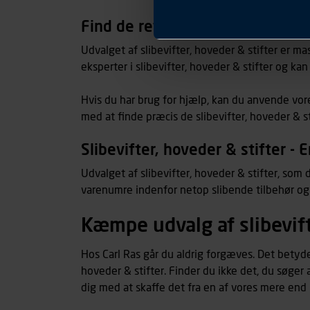
informationer om enhedstype
Præferencer
Find de rette slibevifter, hovede
Carl Ras anvender præferenc
hjemmesiden ser ud eller opfø
Udvalget af slibevifter, hoveder & stifter er mas
region, du befinder dig i.
eksperter i slibevifter, hoveder & stifter og ka
Markedsføringscookies
Carl Ras anvender markedsf
Hvis du har brug for hjælp, kan du anvende vore
henblik på markedsføring, her
med at finde præcis de slibevifter, hoveder & sti
personoplysninger om brugen 
klikkes på, sider/indhold de
Slibevifter, hoveder & stifter - 
smartphone mv.) samt de fea
Vi henviser endvidere til vor
Udvalget af slibevifter, hoveder & stifter, som 
personoplysninger.
varenumre indenfor netop slibende tilbehør og 
Kæmpe udvalg af slibevift
Hos Carl Ras går du aldrig forgæves. Det betyder
hoveder & stifter. Finder du ikke det, du søger 
dig med at skaffe det fra en af vores mere end