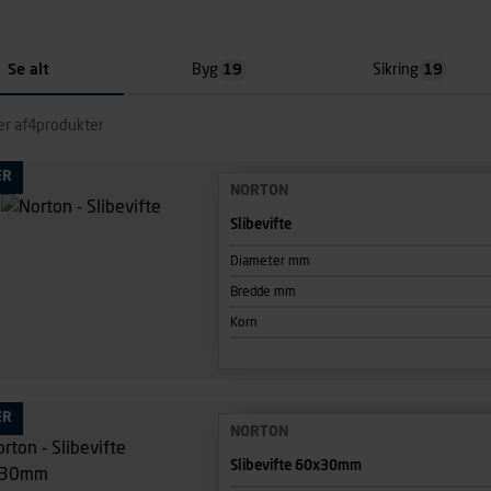
Se alt
Byg
19
Sikring
19
er af
4
produkter
ÆR
NORTON
Slibevifte
Diameter mm
Bredde mm
Korn
ÆR
NORTON
Slibevifte 60x30mm