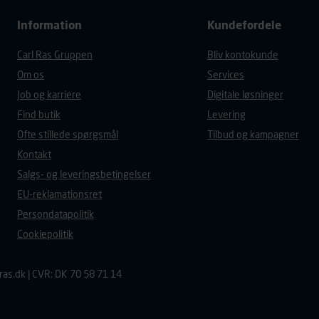
Information
Kundefordele
Carl Ras Gruppen
Bliv kontokunde
Om os
Services
Job og karriere
Digitale løsninger
Find butik
Levering
Ofte stillede spørgsmål
Tilbud og kampagner
Kontakt
Salgs- og leveringsbetingelser
EU-reklamationsret
Persondatapolitik
Cookiepolitik
ras.dk
| CVR: DK 70 58 71 14