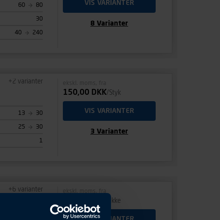
VIS VARIANTER
60
80
30
8
Varianter
40
240
+
2
varianter
ekskl. moms, fra
150,00 DKK
/Styk
VIS VARIANTER
13
30
25
30
3
Varianter
1
+
6
varianter
ekskl. moms, fra
45,00 DKK
/Pakke
VIS VARIANTER