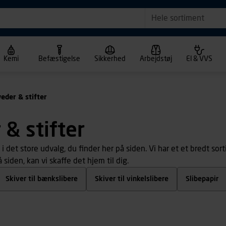
Hele sortiment
Kemi
Befæstigelse
Sikkerhed
Arbejdstøj
El & VVS
veder & stifter
 & stifter
 i det store udvalg, du finder her på siden. Vi har et et bredt sor
 siden, kan vi skaffe det hjem til dig.
Skiver til bænkslibere
Skiver til vinkelslibere
Slibepapir