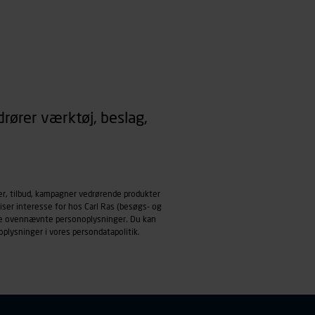
rører værktøj, beslag,
er, tilbud, kampagner vedrørende produkter
iser interesse for hos Carl Ras (besøgs- og
ndle ovennævnte personoplysninger. Du kan
oplysninger i vores
persondatapolitik
.