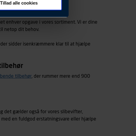
Tillad alle cookies
 ændrer den måde
 dit foretrukne sprog, og den
 set enhver opgave i vores sortiment. Vi er dine
til netop dit behov.
emmeside og apps med
 der sidder isenkræmmere klar til at hjælpe
mål behandles der
derne, tidspunkt, hvad der
enhedstype (computer,
tilbehør
ehandling af
ibende tilbehør
, der rummer mere end 900
g det gælder også for vores slibevifter,
pe med en fuldgod erstatningsvare eller hjælpe