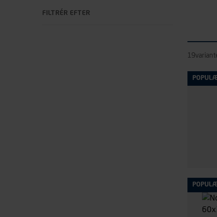
FILTRÉR EFTER
19
variant
POPUL
POPUL