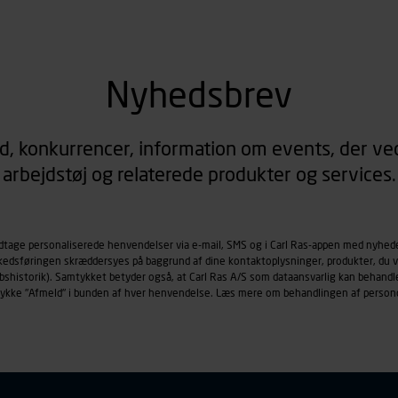
Nyhedsbrev
d, konkurrencer, information om events, der ved
arbejdstøj og relaterede produkter og services.
odtage personaliserede henvendelser via e-mail, SMS og i Carl Ras-appen med nyhed
rkedsføringen skræddersyes på baggrund af dine kontaktoplysninger, produkter, du v
købshistorik). Samtykket betyder også, at Carl Ras A/S som dataansvarlig kan beha
trykke "Afmeld" i bunden af hver henvendelse. Læs mere om behandlingen af person