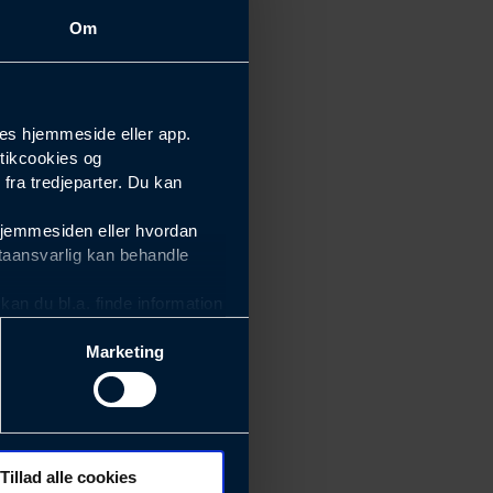
Om
es hjemmeside eller app.
tikcookies og
ra tredjeparter. Du kan
hjemmesiden eller hvordan
taansvarlig kan behandle
an du bl.a. finde information
Marketing
ektiviteten af vores
m derfor skal være nemme at
eside og app), herunder
søgeord, IP-adresse,
Tillad alle cookies