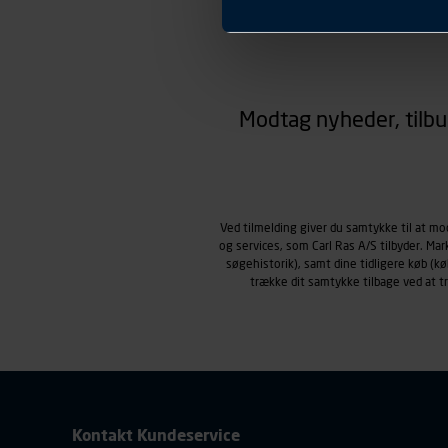
Præferencer
Carl Ras anvender præferenc
hjemmesiden ser ud eller opfø
region, du befinder dig i.
Markedsføringscookies
Carl Ras anvender markedsf
Modtag nyheder, tilbu
henblik på markedsføring, her
personoplysninger om brugen 
klikkes på, sider/indhold de
smartphone mv.) samt de fea
Vi henviser endvidere til vor
Ved tilmelding giver du samtykke til at m
personoplysninger.
og services, som Carl Ras A/S tilbyder. Ma
søgehistorik), samt dine tidligere køb (
trække dit samtykke tilbage ved at 
Kontakt Kundeservice