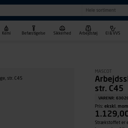
Hele sortiment
Kemi
Befæstigelse
Sikkerhed
Arbejdstøj
El & VVS
MASCOT
Arbejdss
str. C45
VARENR: 6302
Pris:
ekskl. mo
1.129,0
Strækstoffet er e