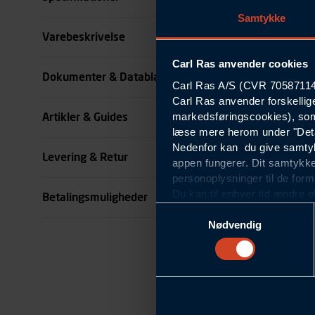
Samtykke
Størrelse
Varebeskrivelse
Carl Ras anvender cookies
Farve
Dokumenter & Datablade
Carl Ras A/S (CVR 70587114) 
Carl Ras anvender forskellig
Livvidde cm
markedsføringscookies), som
Artikler & Guides
se all specifikationer
læse mere herom under "Deta
Nedenfor kan du give samtykk
Levering & Retur
appen fungerer. Dit samtykke
personoplysninger til de form
Du kan til enhver tid ændre e
Betalingsmuligheder
om blokering og sletning af c
Samtykkevalg
Statistikcookies
Nødvendig
Carl Ras anvender statistikco
hjemmeside og apps, herunde
finde. Til dette formål beha
færden på siderne, tidspunkt
informationer om enhedstype