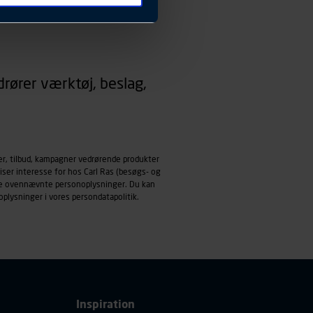
 ændrer den måde
 dit foretrukne sprog, og den
emmeside og apps med
rører værktøj, beslag,
mål behandles der
derne, tidspunkt, hvad der
enhedstype (computer,
ehandling af
er, tilbud, kampagner vedrørende produkter
iser interesse for hos Carl Ras (besøgs- og
ndle ovennævnte personoplysninger. Du kan
oplysninger i vores
persondatapolitik
.
Inspiration