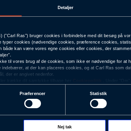
Detaljer
C45
Hi-vis Orange
("Carl Ras") bruger cookies i forbindelse med dit besøg på vor
e typer cookies (nødvendige cookies, præference cookies, statis
75
 både kan være vores egne cookies eller cookies, der stammer f
ljer".
e til vores brug af de cookies, som ikke er nødvendige for at 
 indebærer, at der kan placeres cookies, og at Carl Ras som da
ål, der er angivet nedenfor.
ller trække dit samtykke tilbage her
Cookiepolitik
. Under "Om" k
ookies.
Præferencer
Statistik
okies med det formål at optimere design, brugervenlighed og eff
r analyser af, hvilke oplysninger der er mest populære, og so
ndles der personoplysninger om brugen af vores platforme (hjemm
, hvad der klikkes på, sider/indhold der besøges, browsertype, 
 (computer, smartphone mv.) samt de features, der anvendes.
Nej tak