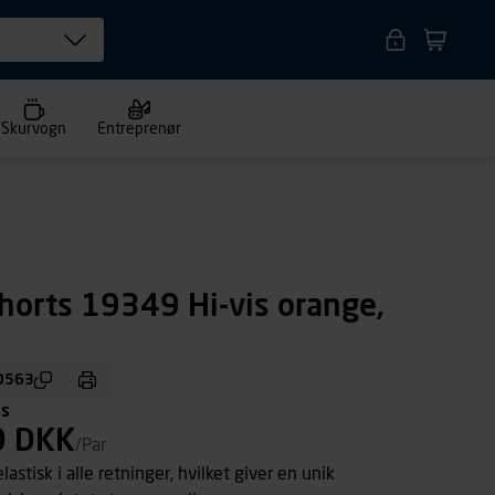
Skurvogn
Entreprenør
horts 19349 Hi-vis orange,
0563
ms
0 DKK
/Par
lastisk i alle retninger, hvilket giver en unik