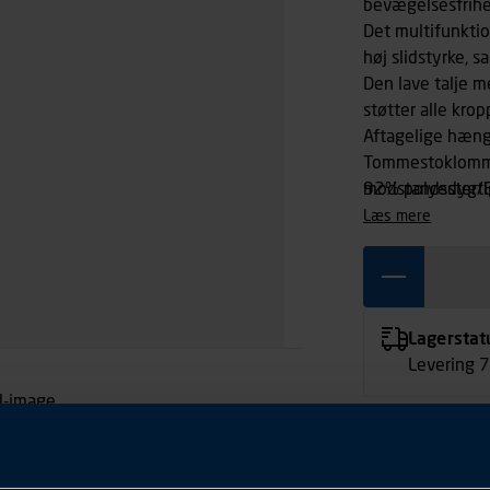
bevægelsesfrihed
Det multifunkti
høj slidstyrke, 
Den lave talje m
støtter alle kro
Aftagelige hæn
Tommestoklomme 
modstandsdygtig
92% polyester/
læs mere
Lagerstat
Levering 