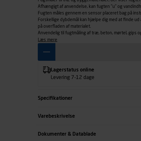
Fugtmåler til træ og byggematerialer, der viser fugten
Afhængigt af anvendelse, kan fugten "u" og vandindh
Fugten måles gennem en sensor placeret bag på inst
Forskellige dybdemål kan hjælpe dig med at finde ud af
på overfladen af materialet.
Anvendelig til fugtmåling af træ, beton, mørtel, gips 
læs mere
Lagerstatus online
Levering 7-12 dage
Specifikationer
Kode
Varebeskrivelse
se all spec
Dokumenter & Datablade