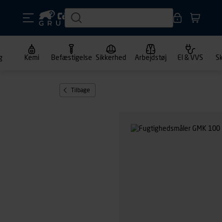
g
Kemi
Befæstigelse
Sikkerhed
Arbejdstøj
El & VVS
S
Tilbage