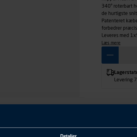
340° roterbart h
de hurtigste sni
Patenteret kæbe
forbedrer præcis
Leveres med 1x5
læs mere
Lagerstat
Levering 
Detaljer