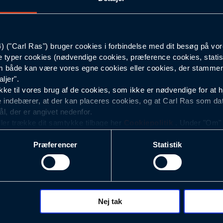
44
("Carl Ras") bruger cookies i forbindelse med dit besøg på vor
18
e typer cookies (nødvendige cookies, præference cookies, statis
 både kan være vores egne cookies eller cookies, der stammer f
6
ljer".
e til vores brug af de cookies, som ikke er nødvendige for at 
 indebærer, at der kan placeres cookies, og at Carl Ras som da
ål, der er angivet nedenfor.
ller trække dit samtykke tilbage her
Cookiepolitik
. Under "Om" k
ookies.
Præferencer
Statistik
okies med det formål at optimere design, brugervenlighed og eff
r analyser af, hvilke oplysninger der er mest populære, og so
ndles der personoplysninger om brugen af vores platforme (hjemm
, hvad der klikkes på, sider/indhold der besøges, browsertype, 
 (computer, smartphone mv.) samt de features, der anvendes.
Nej tak
ecookies for at vores hjemmeside kan huske oplysninger, der