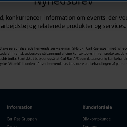
Nyhedsbrev
rer sig på. Til dette formål behandles der personoplysninger om
d, konkurrencer, information om events, der ved
øringscookies med det formål at spore besøgende på vores hj
arbejdstøj og relaterede produkter og services.
under vise annoncer, der er relevante (profilering). Til dette for
af vores platforme (hjemmeside og app), herunder færden på si
r besøges, browsertype, søgeord, IP-adresse, informationer om 
tures, der anvendes.
odtage personaliserede henvendelser via e-mail, SMS og i Carl Ras-appen med nyhed
rkedsføringen skræddersyes på baggrund af dine kontaktoplysninger, produkter, du v
es
persondatapolitik
, der indeholder yderligere information om b
købshistorik). Samtykket betyder også, at Carl Ras A/S som dataansvarlig kan beha
trykke "Afmeld" i bunden af hver henvendelse. Læs mere om behandlingen af person
Information
Kundefordele
Carl Ras Gruppen
Bliv kontokunde