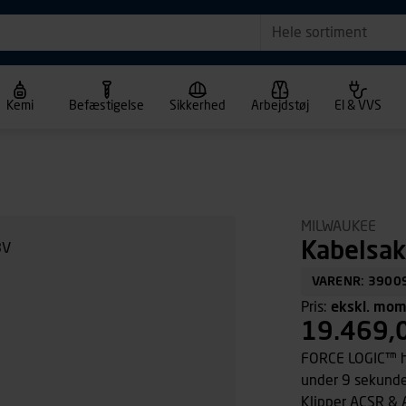
Hele sortiment
Kemi
Befæstigelse
Sikkerhed
Arbejdstøj
El & VVS
MILWAUKEE
Kabelsa
VARENR: 3900
Pris:
ekskl. mo
19.469,
FORCE LOGIC™ hy
under 9 sekunde
Klipper ACSR & 