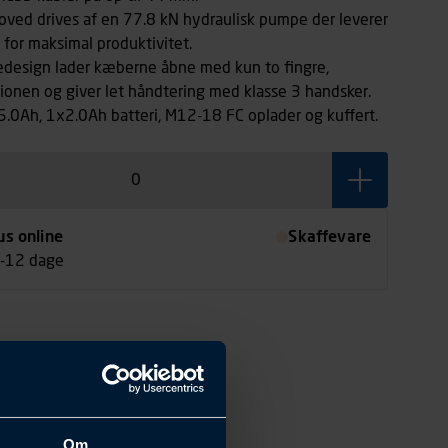
oved drives af en 77.8 kN hydraulisk pumpe der leverer
t for maksimal produktivitet.
design lader kæberne åbne med kun to fingre,
ionen og giver let håndtering med klasse 3 handsker.
.0Ah, 1x2.0Ah batteri, M12-18 FC oplader og kuffert.
us online
Skaffevare
7-12 dage
Om