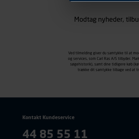
hjemmesiden ser ud eller opfø
region, du befinder dig i.
Modtag nyheder, tilbu
Markedsføringscookies
Carl Ras anvender markedsf
henblik på markedsføring, her
personoplysninger om brugen 
klikkes på, sider/indhold de
smartphone mv.) samt de fea
Ved tilmelding giver du samtykke til at m
og services, som Carl Ras A/S tilbyder. Ma
Vi henviser endvidere til vor
søgehistorik), samt dine tidligere køb (
personoplysninger.
trække dit samtykke tilbage ved at 
Kontakt Kundeservice
44 85 55 11