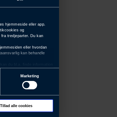
es hjemmeside eller app.
tikcookies og
ra tredjeparter. Du kan
hjemmesiden eller hvordan
taansvarlig kan behandle
an du bl.a. finde information
Marketing
ektiviteten af vores
m derfor skal være nemme at
eside og app), herunder
søgeord, IP-adresse,
Tillad alle cookies
 ændrer den måde