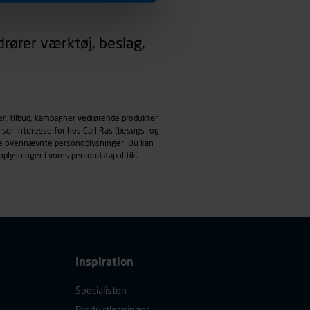
 dit foretrukne sprog, og den
rører værktøj, beslag,
emmeside og apps med
mål behandles der
derne, tidspunkt, hvad der
enhedstype (computer,
er, tilbud, kampagner vedrørende produkter
iser interesse for hos Carl Ras (besøgs- og
ehandling af
ndle ovennævnte personoplysninger. Du kan
oplysninger i vores
persondatapolitik
.
Inspiration
Specialisten