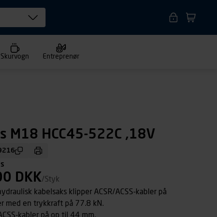
Skurvogn
Entreprenør
ks M18 HCC45-522C ,18V
9216
ms
00 DKK
/Styk
draulisk kabelsaks klipper ACSR/ACSS-kabler på
r med en trykkraft på 77.8 kN.
ACSS-kabler på op til 44 mm.