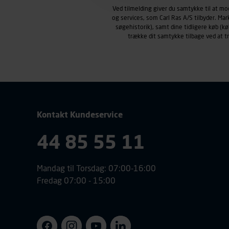
Carl Ras anvender markedsf
Ved tilmelding giver du samtykke til at m
henblik på markedsføring, her
og services, som Carl Ras A/S tilbyder. Ma
personoplysninger om brugen 
søgehistorik), samt dine tidligere køb (
trække dit samtykke tilbage ved at 
klikkes på, sider/indhold de
smartphone mv.) samt de fea
Vi henviser endvidere til vor
personoplysninger.
Kontakt Kundeservice
44 85 55 11
Mandag til Torsdag: 07:00-16:00
Fredag 07:00 - 15:00