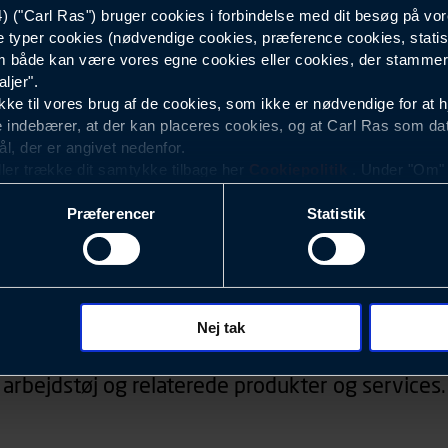
("Carl Ras") bruger cookies i forbindelse med dit besøg på vor
e typer cookies (nødvendige cookies, præference cookies, statis
 både kan være vores egne cookies eller cookies, der stammer f
ljer".
e til vores brug af de cookies, som ikke er nødvendige for at 
 indebærer, at der kan placeres cookies, og at Carl Ras som da
ål, der er angivet nedenfor.
ller trække dit samtykke tilbage her
Cookiepolitik
. Under "Om" k
ookies.
Præferencer
Statistik
okies med det formål at optimere design, brugervenlighed og eff
r analyser af, hvilke oplysninger der er mest populære, og so
ndles der personoplysninger om brugen af vores platforme (hjemm
Nyhedsbrev
, hvad der klikkes på, sider/indhold der besøges, browsertype, 
 (computer, smartphone mv.) samt de features, der anvendes.
Nej tak
d, konkurrencer, information om events, der ved
ecookies for at vores hjemmeside kan huske oplysninger, der
arbejdstøj og relaterede produkter og services.
rer sig på. Til dette formål behandles der personoplysninger om