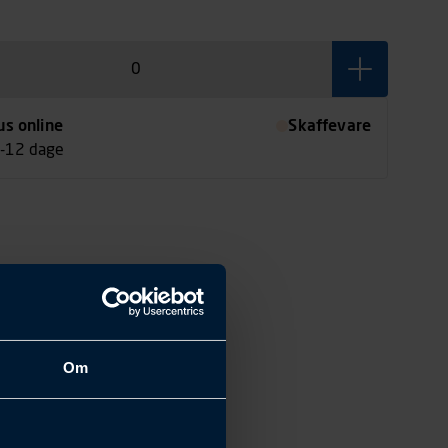
us online
Skaffevare
7-12 dage
Om