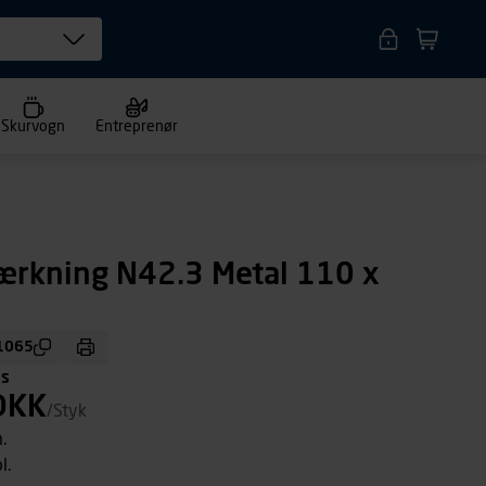
Skurvogn
Entreprenør
ærkning N42.3 Metal 110 x
1065
ms
DKK
/Styk
.
l.