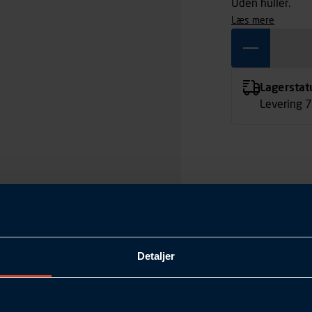
Uden huller.
læs mere
Lagerstat
Levering 
Detaljer
N42.3
1100 x 250