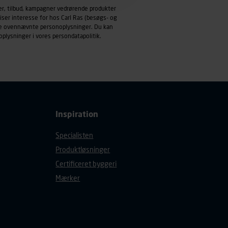
emmeside og apps med
er, tilbud, kampagner vedrørende produkter
mål behandles der
iser interesse for hos Carl Ras (besøgs- og
derne, tidspunkt, hvad der
ndle ovennævnte personoplysninger. Du kan
oplysninger i vores
persondatapolitik
.
enhedstype (computer,
ehandling af
Inspiration
Specialisten
Produktløsninger
Certificeret byggeri
Mærker