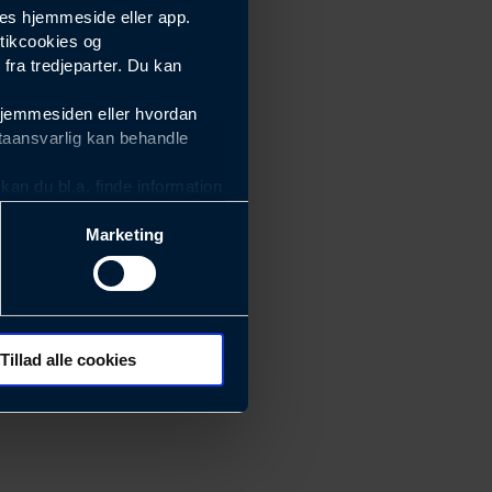
es hjemmeside eller app.
tikcookies og
ra tredjeparter. Du kan
hjemmesiden eller hvordan
taansvarlig kan behandle
an du bl.a. finde information
Marketing
ektiviteten af vores
m derfor skal være nemme at
eside og app), herunder
søgeord, IP-adresse,
Tillad alle cookies
rører værktøj, beslag,
 ændrer den måde
 dit foretrukne sprog, og den