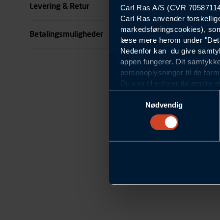
Levering & Retur
Carl Ras A/S (CVR 70587114) 
Carl Ras anvender forskellig
se all specifikationer
markedsføringscookies), som
Betalingsmuligheder
læse mere herom under "Deta
Nedenfor kan du give samtykk
appen fungerer. Dit samtykke
personoplysninger til de form
Du kan til enhver tid ændre e
om blokering og sletning af c
Samtykkevalg
Statistikcookies
Nødvendig
Carl Ras anvender statistikco
hjemmeside og apps, herunde
finde. Til dette formål beha
færden på siderne, tidspunkt
informationer om enhedstype
Præferencer
Modtag nyheder, tilbu
Carl Ras anvender præferenc
hjemmesiden ser ud eller opfø
region, du befinder dig i.
Markedsføringscookies