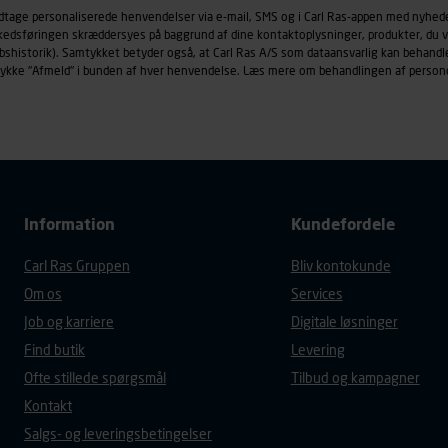
øringscookies med det formål at spore besøgende på vores hj
odtage personaliserede henvendelser via e-mail, SMS og i Carl Ras-appen med nyhed
under vise annoncer, der er relevante (profilering). Til dette for
rkedsføringen skræddersyes på baggrund af dine kontaktoplysninger, produkter, du v
af vores platforme (hjemmeside og app), herunder færden på si
købshistorik). Samtykket betyder også, at Carl Ras A/S som dataansvarlig kan beha
trykke "Afmeld" i bunden af hver henvendelse. Læs mere om behandlingen af person
r besøges, browsertype, søgeord, IP-adresse, informationer om 
tures, der anvendes.
es
persondatapolitik
, der indeholder yderligere information om b
Information
Kundefordele
Carl Ras Gruppen
Bliv kontokunde
Om os
Services
Job og karriere
Digitale løsninger
Find butik
Levering
Ofte stillede spørgsmål
Tilbud og kampagner
Kontakt
Salgs- og leveringsbetingelser