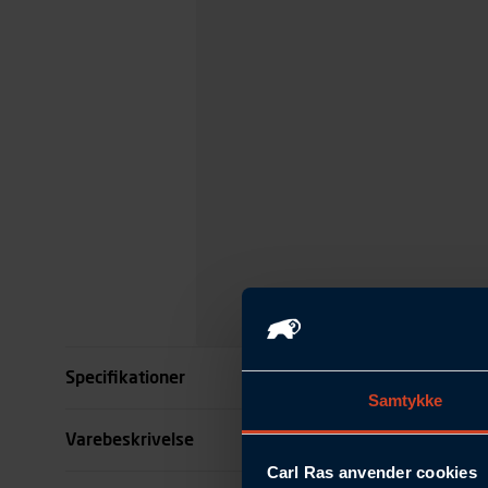
Specifikationer
Samtykke
Type
Varebeskrivelse
Carl Ras anvender cookies
Dimension mm