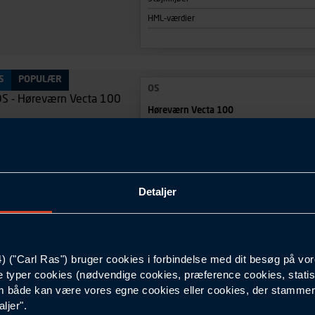
HML-værdier
S
POPULÆR
OS
Høreværn Vecta 100
Type
Støjmiljøer
HML-værdier
Detaljer
3M
("Carl Ras") bruger cookies i forbindelse med dit besøg på vor
Ørepropper express m/snor
e typer cookies (nødvendige cookies, præference cookies, statis
 både kan være vores egne cookies eller cookies, der stammer f
Type
ljer".
Støjmiljøer