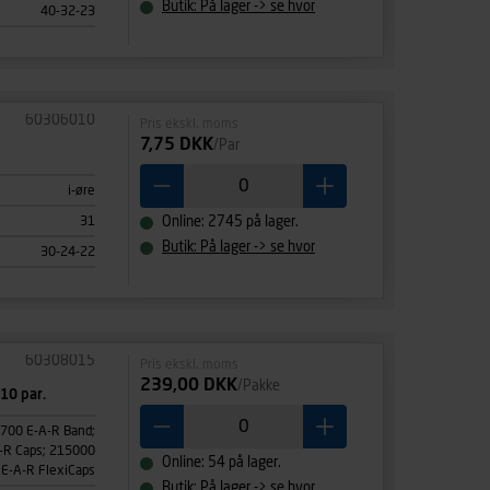
Butik: På lager -> se hvor
40-32-23
ehandling af
60306010
Pris ekskl. moms
7,75 DKK
/Par
i-øre
31
Online: 2745 på lager.
Butik: På lager -> se hvor
30-24-22
60308015
Pris ekskl. moms
239,00 DKK
/Pakke
10 par.
700 E-A-R Band;
-R Caps; 215000
Online: 54 på lager.
E-A-R FlexiCaps
Butik: På lager -> se hvor