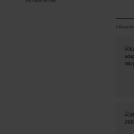
FILTRÉR EFTER
146
varian