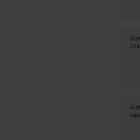
smartphone mv.) samt de fea
Vi henviser endvidere til vor
personoplysninger.