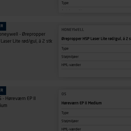
Type
Antal pr. pakke
ÆR
HONEYWELL
Ørepropper HSP Laser Lite rød/gul, á 2 s
Type
Støjmiljøer
HML-værdier
ÆR
OS
Høreværn EP II Medium
Type
Støjmiljøer
HML-værdier