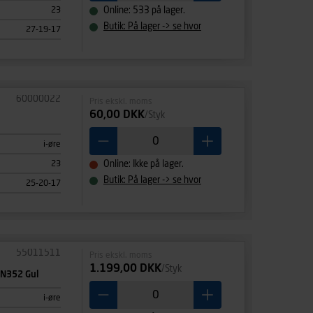
23
Online: 533 på lager.
Butik: På lager -> se hvor
27-19-17
60000022
Pris ekskl. moms
60,00 DKK
/Styk
i-øre
23
Online: Ikke på lager.
Butik: På lager -> se hvor
25-20-17
55011511
Pris ekskl. moms
1.199,00 DKK
/Styk
EN352 Gul
i-øre