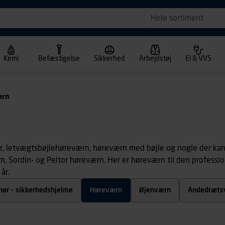
Hele sortiment
Kemi
Befæstigelse
Sikkerhed
Arbejdstøj
El & VVS
ærn
pper, letvægtsbøjlehøreværn, høreværn med bøjle og nogle der ka
som, Sordin- og Peltor høreværn. Her er høreværn til den profess
år.
hør - sikkerhedshjelme
Høreværn
Øjenværn
Åndedræts