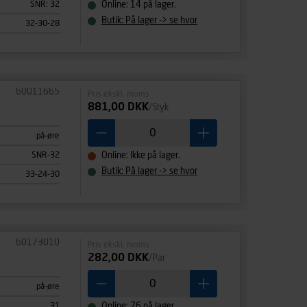
SNR: 32
Online: 14 på lager.
Butik: På lager -> se hvor
32-30-28
60011665
Pris ekskl. moms
881,00 DKK
/Styk
på-øre
SNR-32
Online: Ikke på lager.
Butik: På lager -> se hvor
33-24-30
60173010
Pris ekskl. moms
282,00 DKK
/Par
på-øre
31
Online: 76 på lager.