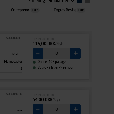
Sortering:
Popularitet
Entreprenør
146
Engros Beslag
146
60000041
Pris ekskl. moms
115,00 DKK
/Styk
Hørekop
Hjelmadapter
Online: 497 på lager.
Butik: På lager -> se hvor
2
60308010
Pris ekskl. moms
54,00 DKK
/Styk
i-øre