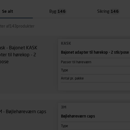
Se alt
Byg
146
Sikring
146
ter af
143
produkter
KASK
Bajonet adapter til hørekop - 2 stk/pose
Passer til høreværn
Type
Antal pr. pakke
3M
Bøjlehøreværn caps
Type