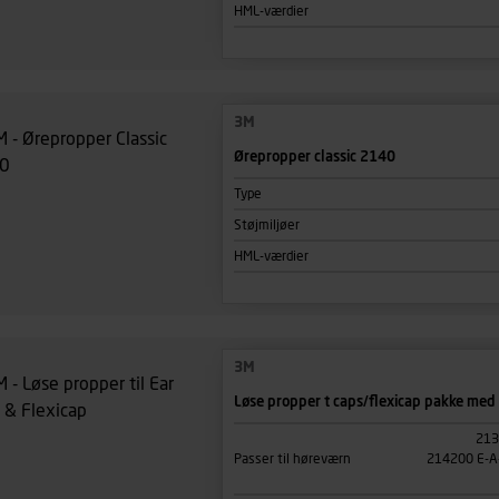
tures, der anvendes.
HML-værdier
es
persondatapolitik
, der indeholder yderligere information om b
3M
Ørepropper classic 2140
Type
Støjmiljøer
HML-værdier
3M
Løse propper t caps/flexicap pakke med 
213
Passer til høreværn
214200 E-A