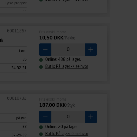
Løse propper
10
60011267
Pris ekskl. moms
10,50 DKK
/Pakke
tk
i-øre
35
Online: 438 på lager.
Butik: På lager -> se hvor
34-32-31
60010732
Pris ekskl. moms
187,00 DKK
/Styk
på-øre
32
Online: 20 på lager.
Butik: På lager -> se hvor
37-29-22