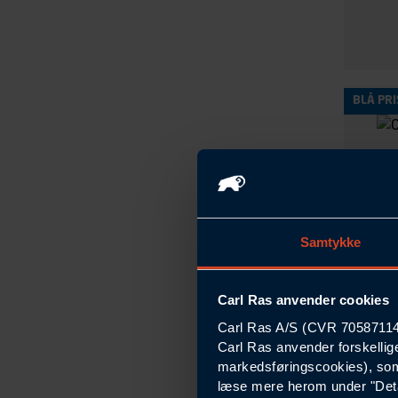
BLÅ PRI
Samtykke
Carl Ras anvender cookies
Carl Ras A/S (CVR 70587114) 
Carl Ras anvender forskellig
markedsføringscookies), som
læse mere herom under "Deta