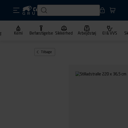
g
Kemi
Befæstigelse
Sikkerhed
Arbejdstøj
El & VVS
S
Tilbage