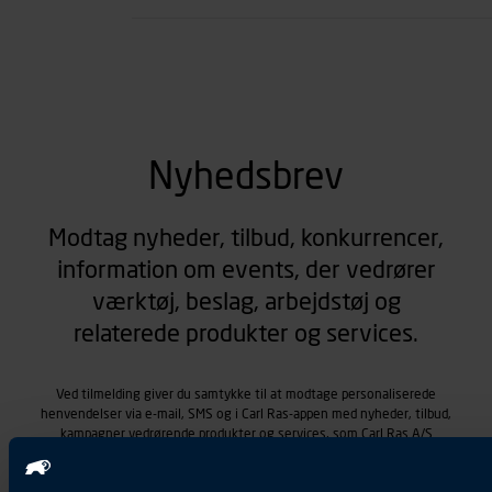
se all spec
Nyhedsbrev
Modtag nyheder, tilbud, konkurrencer,
information om events, der vedrører
værktøj, beslag, arbejdstøj og
relaterede produkter og services.
Ved tilmelding giver du samtykke til at modtage personaliserede
henvendelser via e-mail, SMS og i Carl Ras-appen med nyheder, tilbud,
kampagner vedrørende produkter og services, som Carl Ras A/S
tilbyder. Markedsføringen skræddersyes på baggrund af dine
kontaktoplysninger, produkter, du viser interesse for hos Carl Ras