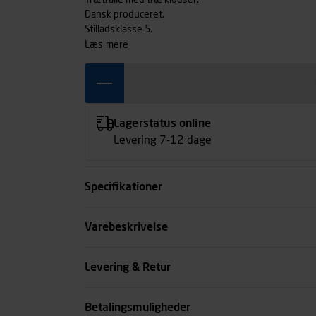
Trætralle med træ klodser.
Dansk produceret.
Stilladsklasse 5.
læs mere
Lagerstatus online
Levering 7-12 dage
Specifikationer
Længde cm
Varebeskrivelse
Bredde cm
Levering & Retur
Højde cm
Betalingsmuligheder