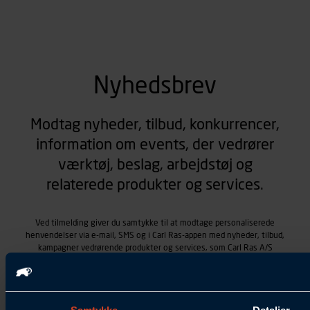
Nyhedsbrev
Modtag nyheder, tilbud, konkurrencer,
information om events, der vedrører
værktøj, beslag, arbejdstøj og
relaterede produkter og services.
Ved tilmelding giver du samtykke til at modtage personaliserede
henvendelser via e-mail, SMS og i Carl Ras-appen med nyheder, tilbud,
kampagner vedrørende produkter og services, som Carl Ras A/S
tilbyder. Markedsføringen skræddersyes på baggrund af dine
kontaktoplysninger, produkter, du viser interesse for hos Carl Ras
(besøgs- og søgehistorik), samt dine tidligere køb (købshistorik).
Samtykket betyder også, at Carl Ras A/S som dataansvarlig kan