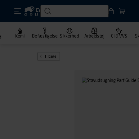
g
Kemi
Befæstigelse
Sikkerhed
Arbejdstøj
El & VVS
S
Tilbage