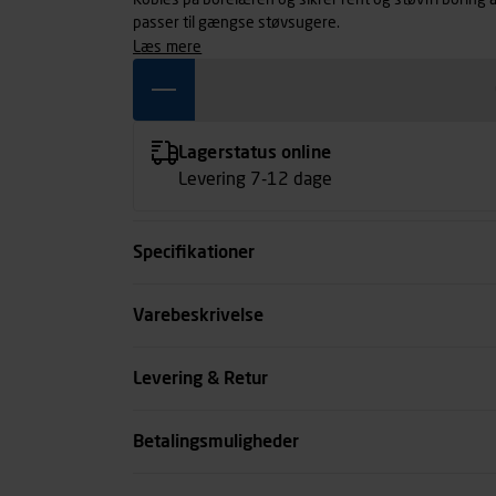
Kobles på borelæren og sikrer rent og støvfri boring
passer til gængse støvsugere.
læs mere
Lagerstatus online
Levering 7-12 dage
Specifikationer
Kode
Varebeskrivelse
se all spec
Levering & Retur
Betalingsmuligheder