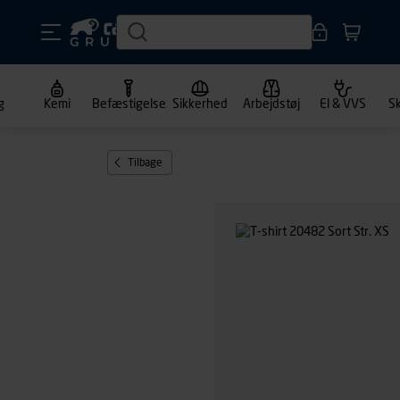
g
Kemi
Befæstigelse
Sikkerhed
Arbejdstøj
El & VVS
S
Tilbage