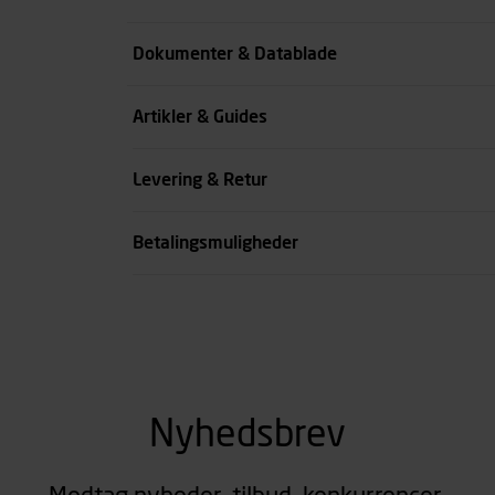
Farve
Dokumenter & Datablade
Køn
Artikler & Guides
se all spec
Levering & Retur
Betalingsmuligheder
Nyhedsbrev