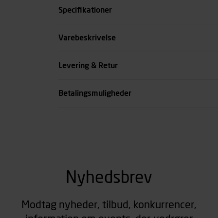
Specifikationer
Diameter mm
Varebeskrivelse
Tykkelse mm
Levering & Retur
Kode
Betalingsmuligheder
se all spec
Nyhedsbrev
Modtag nyheder, tilbud, konkurrencer,