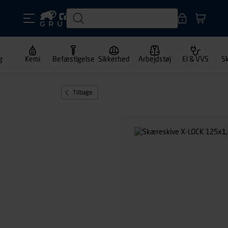
g
Kemi
Befæstigelse
Sikkerhed
Arbejdstøj
El & VVS
S
Tilbage