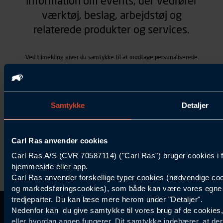
information om events, der vedrører
værktøj, beslag, arbejdstøj og
relaterede produkter og services.
Ved tilmelding giver du samtykke til at modtage personaliserede
henvendelser via e-mail, SMS og i Carl Ras-appen med nyheder, tilbud,
kampagner vedrørende produkter og services, som Carl Ras A/S
tilbyder. Markedsføringen skræddersyes på baggrund af dine
kontaktoplysninger, produkter, du viser interesse for hos Carl Ras
(besøgs- og søgehistorik), samt dine tidligere køb (købshistorik).
Samtykke
Detaljer
Samtykket betyder også, at Carl Ras A/S som dataansvarlig kan
behandle ovennævnte personoplysninger. Du kan trække dit
samtykke tilbage ved at trykke "Afmeld" i bunden af hver
henvendelse. Læs mere om behandlingen af personoplysninger i
Carl Ras anvender cookies
vores
persondatapolitik
.
Carl Ras A/S (CVR 70587114) ("Carl Ras") bruger cookies i 
hjemmeside eller app.
Carl Ras anvender forskellige typer cookies (nødvendige coo
og markedsføringscookies), som både kan være vores egne c
tredjeparter. Du kan læse mere herom under "Detaljer".
Nedenfor kan du give samtykke til vores brug af de cookies
Kontakt Kundeservice
Information
Kundefordele
Inspiration
eller hvordan appen fungerer. Dit samtykke indebærer, at de
Carl Ras Gruppen
Bliv kontokunde
Specialisten