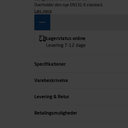
Overholder den nye EN131-6 standard.
læs mere
Lagerstatus online
Levering 7-12 dage
Specifikationer
Antal trin incl. platform
Varebeskrivelse
Højde cm
Levering & Retur
Transportlængde cm
Betalingsmuligheder
se all spec