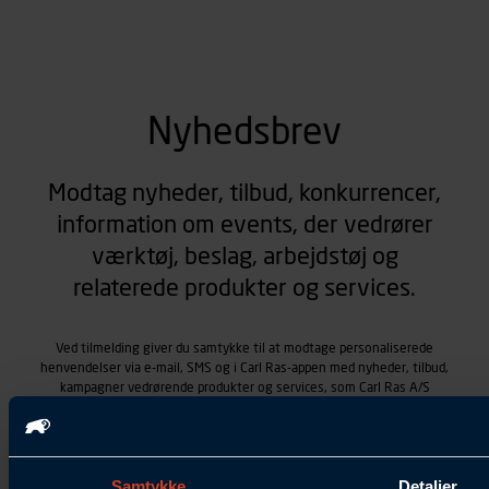
Nyhedsbrev
Modtag nyheder, tilbud, konkurrencer,
information om events, der vedrører
værktøj, beslag, arbejdstøj og
relaterede produkter og services.
Ved tilmelding giver du samtykke til at modtage personaliserede
henvendelser via e-mail, SMS og i Carl Ras-appen med nyheder, tilbud,
kampagner vedrørende produkter og services, som Carl Ras A/S
tilbyder. Markedsføringen skræddersyes på baggrund af dine
kontaktoplysninger, produkter, du viser interesse for hos Carl Ras
(besøgs- og søgehistorik), samt dine tidligere køb (købshistorik).
Samtykket betyder også, at Carl Ras A/S som dataansvarlig kan
Samtykke
Detaljer
behandle ovennævnte personoplysninger. Du kan trække dit