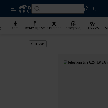
g
Kemi
Befæstigelse
Sikkerhed
Arbejdstøj
El & VVS
S
Tilbage