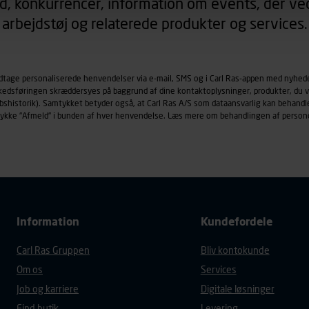
d, konkurrencer, information om events, der ved
arbejdstøj og relaterede produkter og services.
øringscookies med det formål at spore besøgende på vores hj
under vise annoncer, der er relevante (profilering). Til dette for
af vores platforme (hjemmeside og app), herunder færden på si
odtage personaliserede henvendelser via e-mail, SMS og i Carl Ras-appen med nyhed
r besøges, browsertype, søgeord, IP-adresse, informationer om 
rkedsføringen skræddersyes på baggrund af dine kontaktoplysninger, produkter, du v
tures, der anvendes.
købshistorik). Samtykket betyder også, at Carl Ras A/S som dataansvarlig kan beha
es
persondatapolitik
, der indeholder yderligere information om b
trykke "Afmeld" i bunden af hver henvendelse. Læs mere om behandlingen af person
Information
Kundefordele
Carl Ras Gruppen
Bliv kontokunde
Om os
Services
Job og karriere
Digitale løsninger