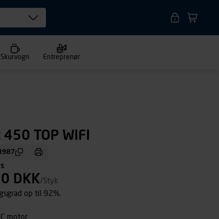
Skurvogn
Entreprenør
 450 TOP WIFI
8987
ms
00 DKK
/Styk
sgrad op til 92%.
EC motor