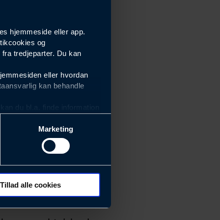
es hjemmeside eller app.
tikcookies og
ra tredjeparter. Du kan
hjemmesiden eller hvordan
taansvarlig kan behandle
an du bl.a. finde information
Marketing
ektiviteten af vores
m derfor skal være nemme at
eside og app), herunder
søgeord, IP-adresse,
Tillad alle cookies
 ændrer den måde
 dit foretrukne sprog, og den