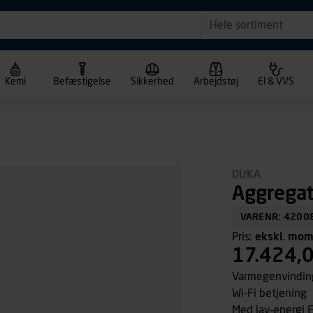
Hele sortiment
Kemi
Befæstigelse
Sikkerhed
Arbejdstøj
El & VVS
DUKA
Aggregat
VARENR: 4200
Pris:
ekskl. mo
17.424,
Varmegenvinding
Wi-Fi betjening
Med lav-energi 