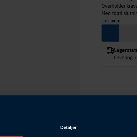
Overholder kra
Med toptilslutni
læs mere
Lagerstat
Levering 
Detaljer