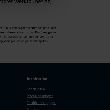
rører værktøj, beslag,
emmeside og apps med
mål behandles der
derne, tidspunkt, hvad der
er, tilbud, kampagner vedrørende produkter
enhedstype (computer,
iser interesse for hos Carl Ras (besøgs- og
ndle ovennævnte personoplysninger. Du kan
ehandling af
oplysninger i vores
persondatapolitik
.
Inspiration
Specialisten
Produktløsninger
Certificeret byggeri