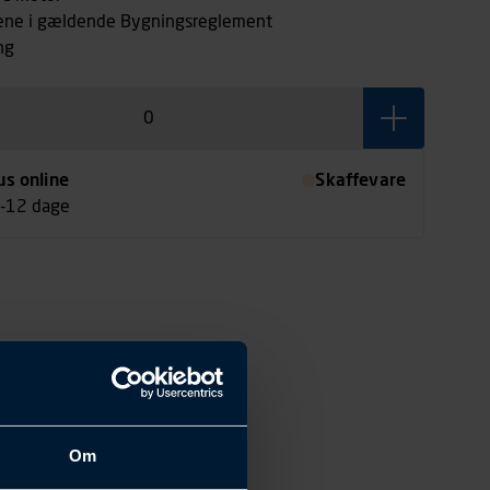
vene i gældende Bygningsreglement
ng
us online
Skaffevare
7-12 dage
Om