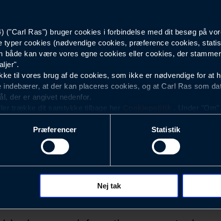
160
("Carl Ras") bruger cookies i forbindelse med dit besøg på vor
e typer cookies (nødvendige cookies, præference cookies, statis
730 x 600
 både kan være vores egne cookies eller cookies, der stammer f
ljer".
260
e til vores brug af de cookies, som ikke er nødvendige for at 
 indebærer, at der kan placeres cookies, og at Carl Ras som da
ål, der er angivet nedenfor.
ller trække dit samtykke tilbage her
Cookiepolitik
. Under "Om" k
ookies.
Præferencer
Statistik
okies med det formål at optimere design, brugervenlighed og eff
r analyser af, hvilke oplysninger der er mest populære, og so
ndles der personoplysninger om brugen af vores platforme (hjemm
, hvad der klikkes på, sider/indhold der besøges, browsertype, 
 (computer, smartphone mv.) samt de features, der anvendes.
Nej tak
Nyhedsbrev
ecookies for at vores hjemmeside kan huske oplysninger, der
rer sig på. Til dette formål behandles der personoplysninger om