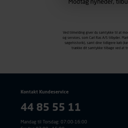
Modtag nyheder, tilbu
region, du befinder dig i.
Markedsføringscookies
Carl Ras anvender markedsf
henblik på markedsføring, her
personoplysninger om brugen 
Ved tilmelding giver du samtykke til at m
klikkes på, sider/indhold de
og services, som Carl Ras A/S tilbyder. Ma
smartphone mv.) samt de fea
søgehistorik), samt dine tidligere køb (
Vi henviser endvidere til vor
trække dit samtykke tilbage ved at 
personoplysninger.
Kontakt Kundeservice
44 85 55 11
Mandag til Torsdag: 07:00-16:00