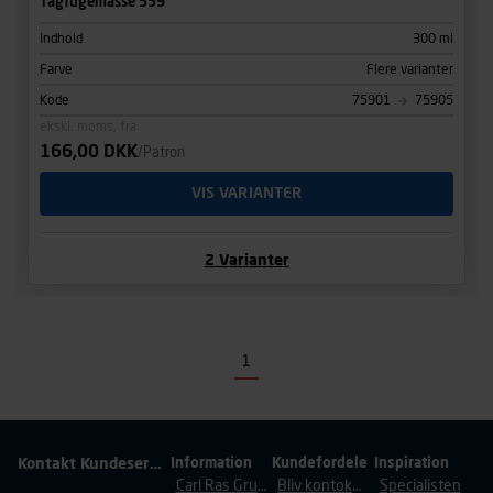
Tagfugemasse 559
Indhold
300 ml
Farve
Flere varianter
Kode
75901
75905
ekskl. moms, fra
166,00 DKK
/Patron
VIS VARIANTER
2
Varianter
1
Kontakt Kundeservice
Information
Kundefordele
Inspiration
Carl Ras Gruppen
Bliv kontokunde
Specialisten