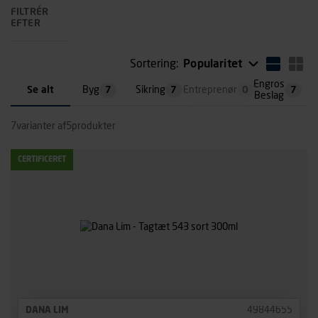
FILTRÉR
EFTER
Sortering:
Popularitet
Engros
Se alt
Byg
7
Sikring
7
Entreprenør
0
7
Beslag
7
varianter af
5
produkter
CERTIFICERET
DANA LIM
49844655