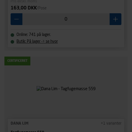
Pris ekskl. moms
siderne, tidspunkt, hvad der klikkes på, sider/indhold der
163,00 DKK
/Pose
besøges, browsertype, søgeord, IP-adresse,
informationer om enhedstype (computer, smartphone
mv.) samt de features, der anvendes.
Vi henviser endvidere til vores
persondatapolitik
, der
Online: 741 på lager.
indeholder yderligere information om behandling af
Butik: På lager -> se hvor
personoplysninger.
CERTIFICERET
DANA LIM
+
1
varianter