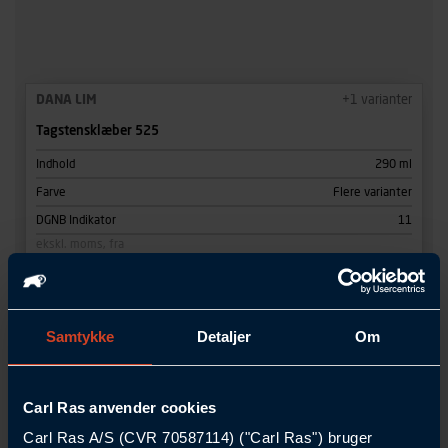
DANA LIM
+
1
varianter
Tagstensklæber 525
Indhold
290 ml
Farve
Flere varianter
DGNB Indikator
11
ekskl. moms, fra
103,00 DKK
/Patron
VIS VARIANTER
Samtykke
Detaljer
Om
2
Varianter
Carl Ras anvender cookies
CERTIFICERET
Carl Ras A/S (CVR 70587114) ("Carl Ras") bruger