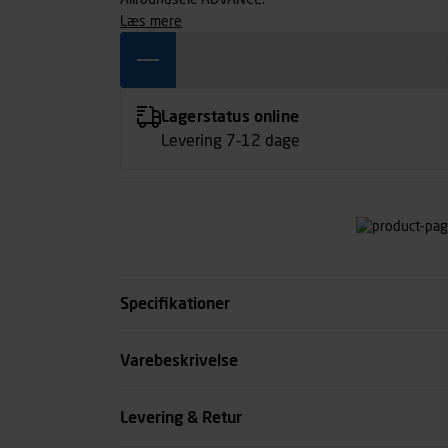
Allroundsele ADVANCE.
læs mere
Lagerstatus online
Levering 7-12 dage
Specifikationer
Kode
Varebeskrivelse
se all spec
Levering & Retur