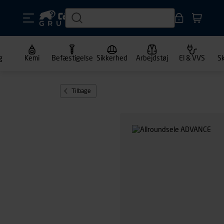
g
Kemi
Befæstigelse
Sikkerhed
Arbejdstøj
El & VVS
S
Tilbage