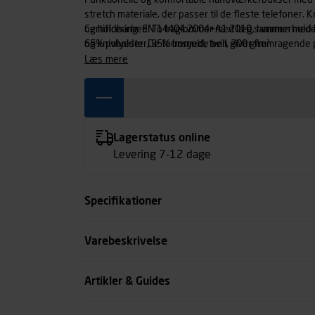
Funktionelle og komfortable håndværkerbukser med l
stretch materiale, der passer til de fleste telefoner
og holdbarhed. To baglommer med læg, hammerholde
Certificering: EN 14404:2004+A1:2010 sammen med 
og knivholder. De formsyede ben giver fremragende 
65% polyester, 35% bomuld, twill, 300 g/m²
læs mere
Lagerstatus online
Levering 7-12 dage
Specifikationer
Størrelse
Varebeskrivelse
Benlængde cm
Artikler & Guides
Farve