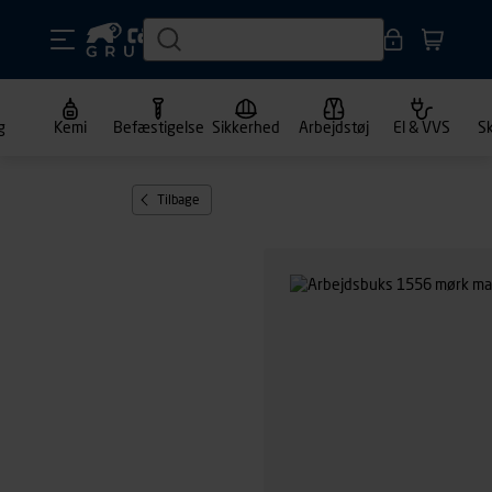
g
Kemi
Befæstigelse
Sikkerhed
Arbejdstøj
El & VVS
S
Tilbage