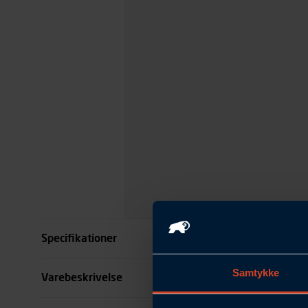
Specifikationer
Samtykke
Størrelse
Varebeskrivelse
Benlængde cm