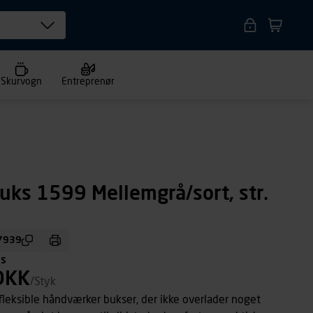
Skurvogn
Entreprenør
uks 1599 Mellemgrå/sort, str.
7939
ms
DKK
/Styk
leksible håndværker bukser, der ikke overlader noget