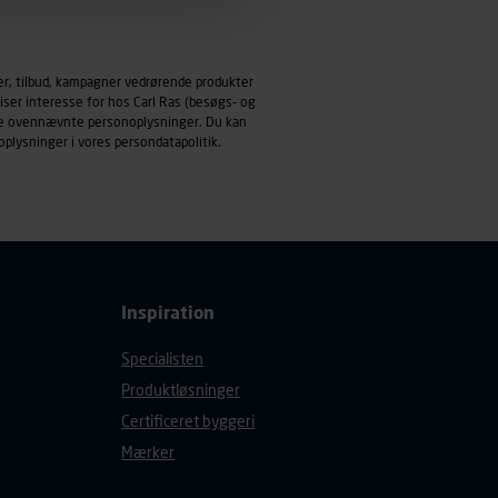
emmeside og apps med
mål behandles der
er, tilbud, kampagner vedrørende produkter
derne, tidspunkt, hvad der
iser interesse for hos Carl Ras (besøgs- og
enhedstype (computer,
ndle ovennævnte personoplysninger. Du kan
oplysninger i vores
persondatapolitik
.
ehandling af
Inspiration
Specialisten
Produktløsninger
Certificeret byggeri
Mærker