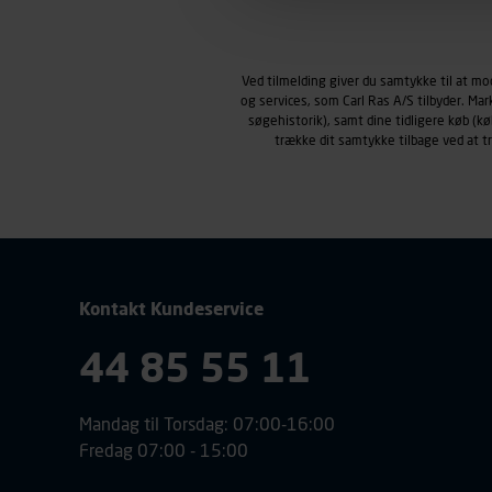
Markedsføringscookies
Carl Ras anvender markedsf
henblik på markedsføring, her
Ved tilmelding giver du samtykke til at m
personoplysninger om brugen 
og services, som Carl Ras A/S tilbyder. Ma
klikkes på, sider/indhold de
søgehistorik), samt dine tidligere køb (
smartphone mv.) samt de fea
trække dit samtykke tilbage ved at 
Vi henviser endvidere til vor
personoplysninger.
Kontakt Kundeservice
44 85 55 11
Mandag til Torsdag: 07:00-16:00
Fredag 07:00 - 15:00