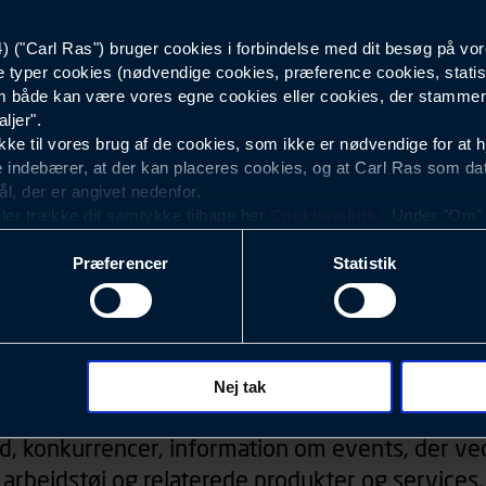
("Carl Ras") bruger cookies i forbindelse med dit besøg på vor
Lysegrå
e typer cookies (nødvendige cookies, præference cookies, statis
 både kan være vores egne cookies eller cookies, der stammer f
ljer".
e til vores brug af de cookies, som ikke er nødvendige for at 
 indebærer, at der kan placeres cookies, og at Carl Ras som da
ål, der er angivet nedenfor.
ller trække dit samtykke tilbage her
Cookiepolitik
. Under "Om" k
ookies.
Præferencer
Statistik
okies med det formål at optimere design, brugervenlighed og eff
r analyser af, hvilke oplysninger der er mest populære, og so
ndles der personoplysninger om brugen af vores platforme (hjemm
, hvad der klikkes på, sider/indhold der besøges, browsertype, 
Nyhedsbrev
 (computer, smartphone mv.) samt de features, der anvendes.
Nej tak
ecookies for at vores hjemmeside kan huske oplysninger, der
d, konkurrencer, information om events, der ved
rer sig på. Til dette formål behandles der personoplysninger om
arbejdstøj og relaterede produkter og services.