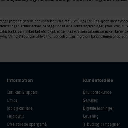
øringscookies med det formål at spore besøgende på vores hj
under vise annoncer, der er relevante (profilering). Til dette for
odtage personaliserede henvendelser via e-mail, SMS og i Carl Ras-appen med nyhed
af vores platforme (hjemmeside og app), herunder færden på si
rkedsføringen skræddersyes på baggrund af dine kontaktoplysninger, produkter, du v
r besøges, browsertype, søgeord, IP-adresse, informationer om 
købshistorik). Samtykket betyder også, at Carl Ras A/S som dataansvarlig kan beha
tures, der anvendes.
trykke "Afmeld" i bunden af hver henvendelse. Læs mere om behandlingen af person
es
persondatapolitik
, der indeholder yderligere information om b
Information
Kundefordele
Carl Ras Gruppen
Bliv kontokunde
Om os
Services
Job og karriere
Digitale løsninger
Find butik
Levering
Ofte stillede spørgsmål
Tilbud og kampagner