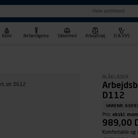
Hele sortiment
Kemi
Befæstigelse
Sikkerhed
Arbejdstøj
El & VVS
BLÅKLÄDER
Arbejdsb
D112
VARENR: 6309
Pris:
ekskl. mo
989,00 
Komfortable og f