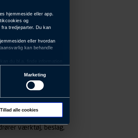
es hjemmeside eller app.
tikcookies og
ra tredjeparter. Du kan
hjemmesiden eller hvordan
taansvarlig kan behandle
an du bl.a. finde information
Marketing
ektiviteten af vores
m derfor skal være nemme at
eside og app), herunder
søgeord, IP-adresse,
Tillad alle cookies
 ændrer den måde
rører værktøj, beslag,
 dit foretrukne sprog, og den