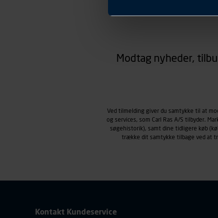
Præferencer
Carl Ras anvender præferenc
hjemmesiden ser ud eller opfø
region, du befinder dig i.
Markedsføringscookies
Carl Ras anvender markedsf
Modtag nyheder, tilbu
henblik på markedsføring, her
personoplysninger om brugen 
klikkes på, sider/indhold de
smartphone mv.) samt de fea
Vi henviser endvidere til vor
Ved tilmelding giver du samtykke til at m
personoplysninger.
og services, som Carl Ras A/S tilbyder. Ma
søgehistorik), samt dine tidligere køb (
trække dit samtykke tilbage ved at 
Kontakt Kundeservice