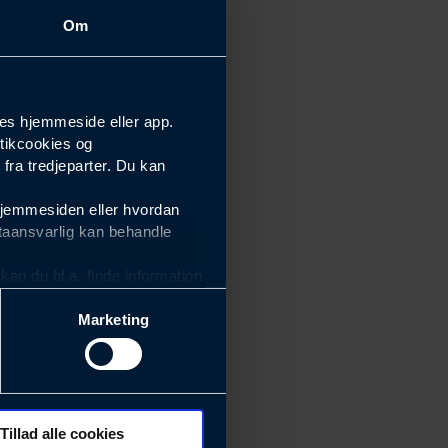
Om
es hjemmeside eller app.
tikcookies og
ra tredjeparter. Du kan
hjemmesiden eller hvordan
taansvarlig kan behandle
an du bl.a. finde information
Marketing
ektiviteten af vores
m derfor skal være nemme at
eside og app), herunder
søgeord, IP-adresse,
Tillad alle cookies