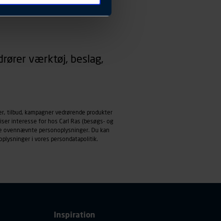
 ændrer den måde
 dit foretrukne sprog, og den
emmeside og apps med
rører værktøj, beslag,
mål behandles der
derne, tidspunkt, hvad der
enhedstype (computer,
ehandling af
er, tilbud, kampagner vedrørende produkter
iser interesse for hos Carl Ras (besøgs- og
ndle ovennævnte personoplysninger. Du kan
oplysninger i vores
persondatapolitik
.
Inspiration