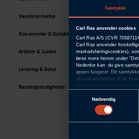
Samtykke
Størrelse
Varebeskrivelse
Carl Ras anvender cookies
Benlængde cm
Dokumenter & Datablade
Carl Ras A/S (CVR 70587114) 
Carl Ras anvender forskellig
Farve
markedsføringscookies), som
Artikler & Guides
se all specifikationer
læse mere herom under "Deta
Nedenfor kan du give samtykk
Levering & Retur
appen fungerer. Dit samtykke
personoplysninger til de form
Du kan til enhver tid ændre e
Betalingsmuligheder
om blokering og sletning af c
Samtykkevalg
Statistikcookies
Nødvendig
Carl Ras anvender statistikco
hjemmeside og apps, herunde
finde. Til dette formål beha
færden på siderne, tidspunkt
informationer om enhedstype