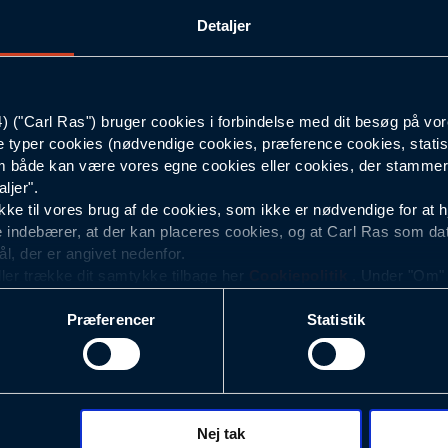
Detaljer
C54
90
("Carl Ras") bruger cookies i forbindelse med dit besøg på vor
e typer cookies (nødvendige cookies, præference cookies, statis
Sort
 både kan være vores egne cookies eller cookies, der stammer f
ljer".
e til vores brug af de cookies, som ikke er nødvendige for at 
 indebærer, at der kan placeres cookies, og at Carl Ras som da
ål, der er angivet nedenfor.
ller trække dit samtykke tilbage her
Cookiepolitik
. Under "Om" k
ookies.
Præferencer
Statistik
okies med det formål at optimere design, brugervenlighed og eff
r analyser af, hvilke oplysninger der er mest populære, og so
ndles der personoplysninger om brugen af vores platforme (hjemm
, hvad der klikkes på, sider/indhold der besøges, browsertype, 
 (computer, smartphone mv.) samt de features, der anvendes.
Nej tak