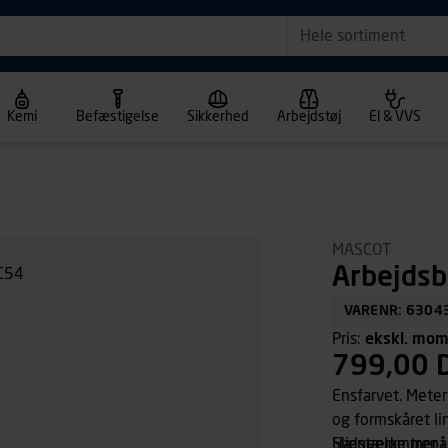
Hele sortiment
Kemi
Befæstigelse
Sikkerhed
Arbejdstøj
El & VVS
MASCOT
Arbejdsb
VARENR: 6304
Pris:
ekskl. mo
799,00 
Ensfarvet. Meter
og formskåret l
Hængelommer i 
Slidstærke tren