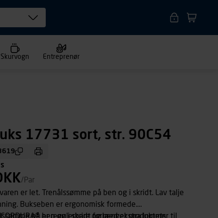
Skurvogn
Entreprenør
uks 17731 sort, str. 90C54
3619
ms
DKK
/Par
varen er let. Trenålssømme på ben og i skridt. Lav talje
inning. Bukseben er ergonomisk formede.
CORDURA® er regulerbare og med ekstra lommer til
ålssømme på ben og i skridt forlænger produktets