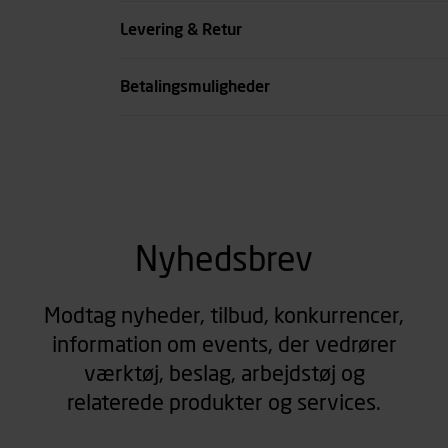
Farve
Levering & Retur
se all spec
Betalingsmuligheder
Nyhedsbrev
Modtag nyheder, tilbud, konkurrencer,
information om events, der vedrører
værktøj, beslag, arbejdstøj og
relaterede produkter og services.