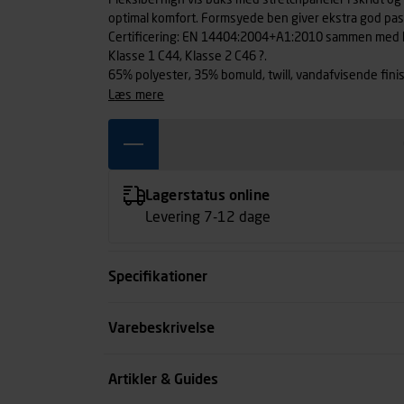
Fleksibel high vis buks med stretchpaneler i skridt
optimal komfort. Formsyede ben giver ekstra god pa
Certificering: EN 14404:2004+A1:2010 sammen med 
Klasse 1 C44, Klasse 2 C46 ?.
65% polyester, 35% bomuld, twill, vandafvisende fini
læs mere
Lagerstatus online
Levering 7-12 dage
Specifikationer
Størrelse
Varebeskrivelse
Benlængde cm
Artikler & Guides