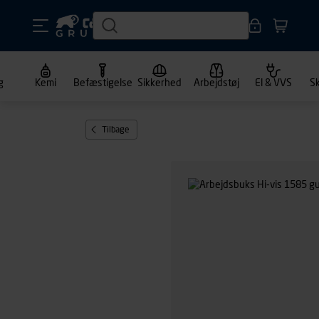
g
Kemi
Befæstigelse
Sikkerhed
Arbejdstøj
El & VVS
S
Tilbage