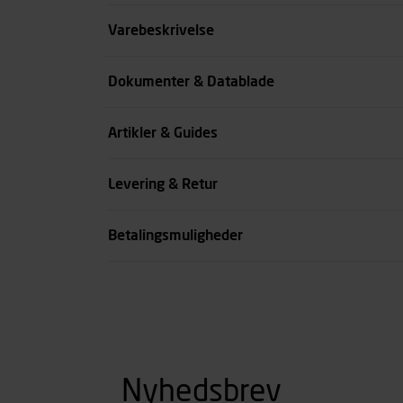
Størrelse
Varebeskrivelse
Benlængde cm
Dokumenter & Datablade
Farve
Artikler & Guides
se all spec
Levering & Retur
Betalingsmuligheder
Nyhedsbrev