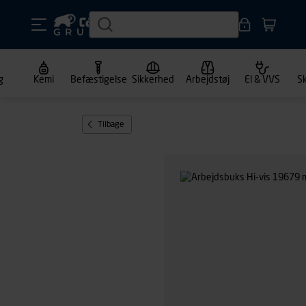
g
Kemi
Befæstigelse
Sikkerhed
Arbejdstøj
El & VVS
S
Tilbage