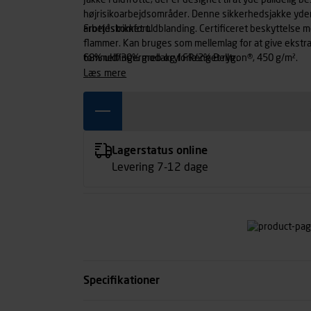
Jakke i uldfrotté, der er designet til at yde pålidelig b
højrisikoarbejdsområder. Denne sikkerhedsjakke yder 
arbejdskomfort.
Frottéstrikket uldblanding. Certificeret beskyttelse
flammer. Kan bruges som mellemlag for at give ekstr
tommelfingergreb og forlænget ryg.
68% uld/30% modakryl FR/2% Belltron®, 450 g/m².
læs mere
Lagerstatus online
Levering 7-12 dage
Specifikationer