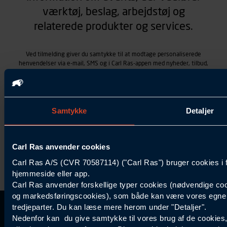
værktøj, beslag, arbejdstøj og
relaterede produkter og services.
Ved tilmelding giver du samtykke til at modtage personaliserede
henvendelser via e-mail, SMS og i Carl Ras-appen med nyheder, tilbud,
kampagner vedrørende produkter og services, som Carl Ras A/S
tilbyder. Markedsføringen skræddersyes på baggrund af dine
kontaktoplysninger, produkter, du viser interesse for hos Carl Ras
(besøgs- og søgehistorik), samt dine tidligere køb (købshistorik).
Samtykket betyder også, at Carl Ras A/S som dataansvarlig kan
Samtykke
Detaljer
behandle ovennævnte personoplysninger. Du kan trække dit
samtykke tilbage ved at trykke "Afmeld" i bunden af hver
henvendelse. Læs mere om behandlingen af personoplysninger i
Carl Ras anvender cookies
vores
persondatapolitik
.
Carl Ras A/S (CVR 70587114) ("Carl Ras") bruger cookies i 
hjemmeside eller app.
Carl Ras anvender forskellige typer cookies (nødvendige coo
og markedsføringscookies), som både kan være vores egne c
tredjeparter. Du kan læse mere herom under "Detaljer".
Kontakt Kundeservice
Information
Kundefordele
Inspiration
Nedenfor kan du give samtykke til vores brug af de cookies
Carl Ras Gruppen
Bliv kontokunde
Specialisten