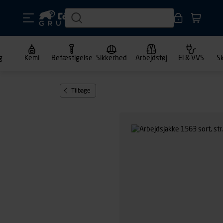
g
Kemi
Befæstigelse
Sikkerhed
Arbejdstøj
El & VVS
S
Tilbage