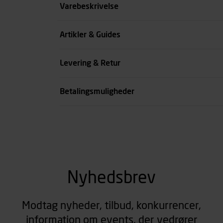
Størrelse
Varebeskrivelse
Farve
Artikler & Guides
Køn
Levering & Retur
se all spec
Betalingsmuligheder
Nyhedsbrev
Modtag nyheder, tilbud, konkurrencer,
information om events, der vedrører