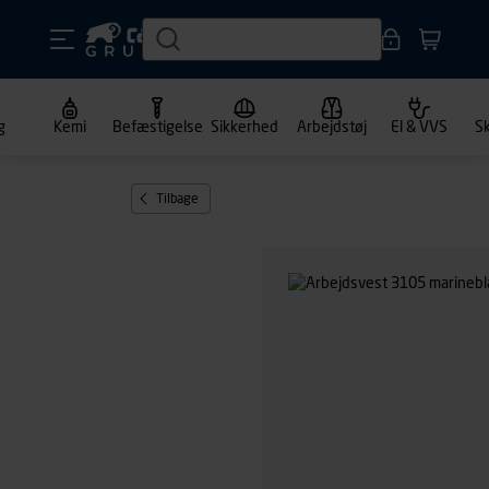
g
Kemi
Befæstigelse
Sikkerhed
Arbejdstøj
El & VVS
S
Tilbage