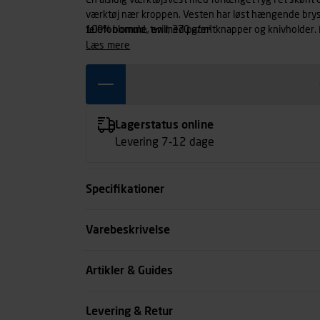
En alsidig værktøjsvest med forlænget ryg i et skønt o
værktøj nær kroppen. Vesten har løst hængende bry
telefonlomme, en med patentknapper og knivholder.
100% bomuld, twill, 370 g/m²
forstærkede sømlommer bagpå.
læs mere
Lagerstatus online
Levering 7-12 dage
Specifikationer
Størrelse
Varebeskrivelse
Farve
Artikler & Guides
Køn
Levering & Retur