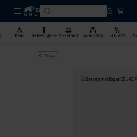
g
Kemi
Befæstigelse
Sikkerhed
Arbejdstøj
El & VVS
S
Tilbage