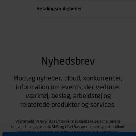
Vægt kg
Betalingsmuligheder
se all spec
Nyhedsbrev
Modtag nyheder, tilbud, konkurrencer,
information om events, der vedrører
værktøj, beslag, arbejdstøj og
relaterede produkter og services.
Ved tilmelding giver du samtykke til at modtage personaliserede
henvendelser via e-mail, SMS og i Carl Ras-appen med nyheder, tilbud,
kampagner vedrørende produkter og services, som Carl Ras A/S