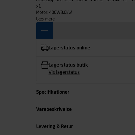
Max. klippediameter: 450 RmN/mm2 - Ø36 mm x1 - 
x1
Motor: 400V/3,0kW
læs mere
Lagerstatus online
Lagerstatus butik
Vis lagerstatus
Specifikationer
Spænding volt
Varebeskrivelse
Klippekapacitet i stål mm
Levering & Retur