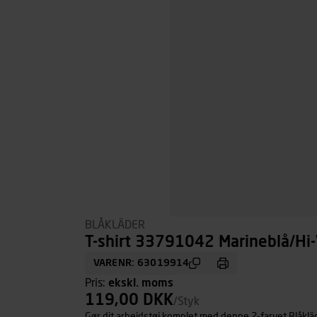
BLÅKLÄDER
T-shirt 33791042 Marineblå/Hi-V
VARENR: 63019914
Pris:
ekskl. moms
119,00 DKK
/Styk