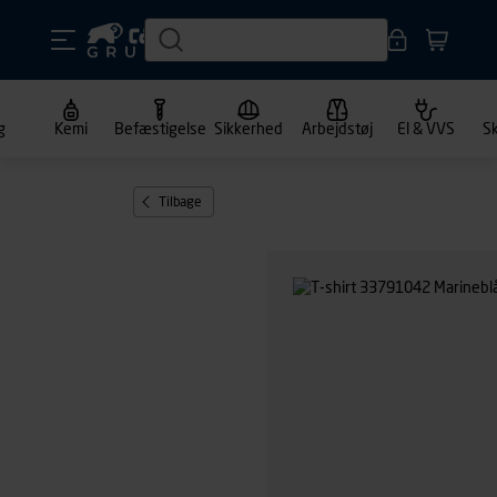
g
Kemi
Befæstigelse
Sikkerhed
Arbejdstøj
El & VVS
S
Tilbage