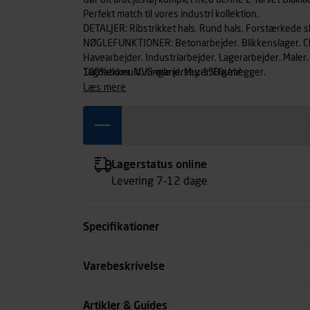
Gør dit arbejdstøj komplet med denne 2-farvet Blåkläd
Perfekt match til vores industri kollektion.
DETALJER: Ribstrikket hals. Rund hals. Forstærkede 
NØGLEFUNKTIONER: Betonarbejder. Blikkenslager. Ch
Havearbejder. Industriarbejder. Lagerarbejder. Maler
Tagdækker. VVS-mand. Murer/Fliselægger.
100% bomuld, single jersey, 150 g/m²
læs mere
Lagerstatus online
Levering 7-12 dage
Specifikationer
Størrelse
Varebeskrivelse
Farve
Artikler & Guides