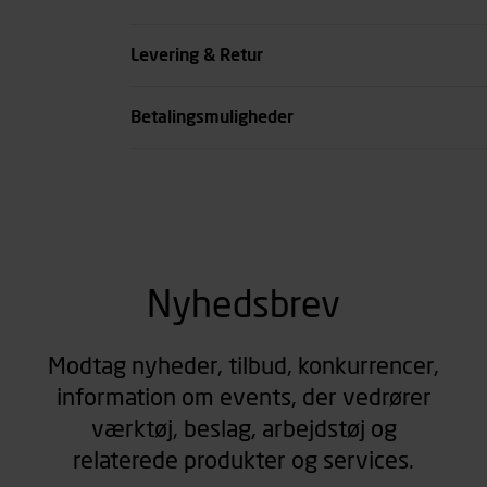
Køn
Levering & Retur
se all spec
Betalingsmuligheder
Nyhedsbrev
Modtag nyheder, tilbud, konkurrencer,
information om events, der vedrører
værktøj, beslag, arbejdstøj og
relaterede produkter og services.