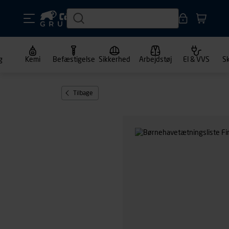
g
Kemi
Befæstigelse
Sikkerhed
Arbejdstøj
El & VVS
S
Tilbage