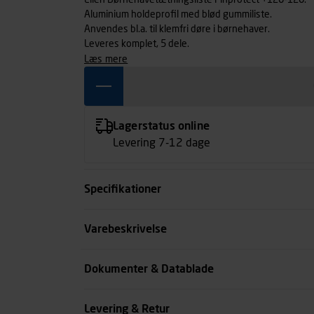
Ellen Børnehavetætningsliste Finprotect +120-120.
Aluminium holdeprofil med blød gummiliste.
Anvendes bl.a. til klemfri døre i børnehaver.
Leveres komplet, 5 dele.
læs mere
Lagerstatus online
Levering 7-12 dage
Specifikationer
Længde mm
Varebeskrivelse
Farve
Dokumenter & Datablade
Materiale
Levering & Retur