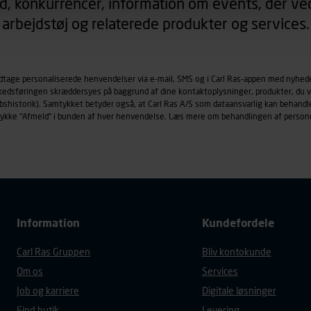
d, konkurrencer, information om events, der ved
arbejdstøj og relaterede produkter og services.
øringscookies med det formål at spore besøgende på vores hj
under vise annoncer, der er relevante (profilering). Til dette for
af vores platforme (hjemmeside og app), herunder færden på si
odtage personaliserede henvendelser via e-mail, SMS og i Carl Ras-appen med nyhed
r besøges, browsertype, søgeord, IP-adresse, informationer om 
rkedsføringen skræddersyes på baggrund af dine kontaktoplysninger, produkter, du v
tures, der anvendes.
købshistorik). Samtykket betyder også, at Carl Ras A/S som dataansvarlig kan beha
es
persondatapolitik
, der indeholder yderligere information om b
trykke "Afmeld" i bunden af hver henvendelse. Læs mere om behandlingen af person
Information
Kundefordele
Carl Ras Gruppen
Bliv kontokunde
Om os
Services
Job og karriere
Digitale løsninger