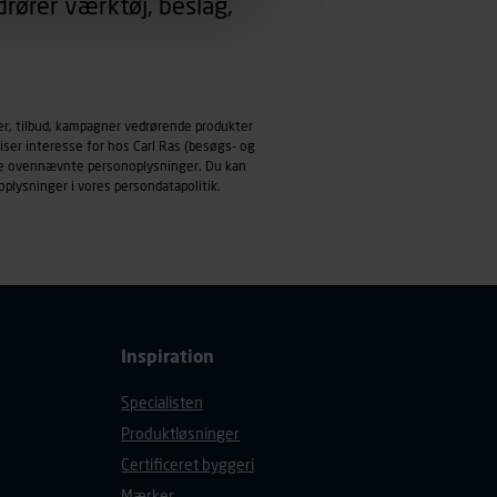
rører værktøj, beslag,
emmeside og apps med
mål behandles der
derne, tidspunkt, hvad der
er, tilbud, kampagner vedrørende produkter
enhedstype (computer,
iser interesse for hos Carl Ras (besøgs- og
ndle ovennævnte personoplysninger. Du kan
ehandling af
oplysninger i vores
persondatapolitik
.
Inspiration
Specialisten
Produktløsninger
Certificeret byggeri