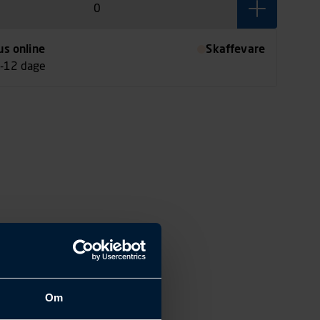
us online
Skaffevare
7-12 dage
Om