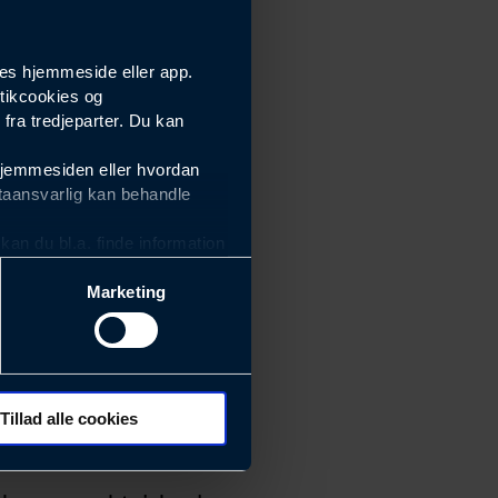
es hjemmeside eller app.
tikcookies og
ra tredjeparter. Du kan
hjemmesiden eller hvordan
taansvarlig kan behandle
an du bl.a. finde information
Marketing
ektiviteten af vores
m derfor skal være nemme at
eside og app), herunder
søgeord, IP-adresse,
Tillad alle cookies
 ændrer den måde
 dit foretrukne sprog, og den