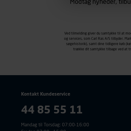
Modtag nyheder, tilbu
region, du befinder dig i.
Markedsføringscookies
Carl Ras anvender markedsf
henblik på markedsføring, her
personoplysninger om brugen 
Ved tilmelding giver du samtykke til at m
klikkes på, sider/indhold de
og services, som Carl Ras A/S tilbyder. Ma
smartphone mv.) samt de fea
søgehistorik), samt dine tidligere køb (
Vi henviser endvidere til vor
trække dit samtykke tilbage ved at 
personoplysninger.
Kontakt Kundeservice
44 85 55 11
Mandag til Torsdag: 07:00-16:00