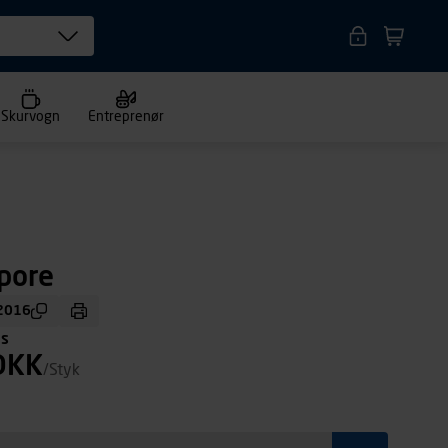
Skurvogn
Entreprenør
pore
2016
ms
DKK
/Styk