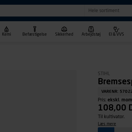
Hele sortiment
Kemi
Befæstigelse
Sikkerhed
Arbejdstøj
El & VVS
STIHL
Bremses
VARENR: 5702
Pris:
ekskl. mo
108,00 
Til kultivator.
læs mere