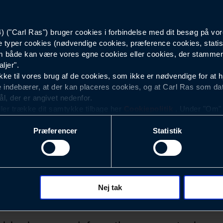
46017404800
("Carl Ras") bruger cookies i forbindelse med dit besøg på vor
e typer cookies (nødvendige cookies, præference cookies, statis
 både kan være vores egne cookies eller cookies, der stammer f
ljer".
e til vores brug af de cookies, som ikke er nødvendige for at 
 indebærer, at der kan placeres cookies, og at Carl Ras som da
ål, der er angivet nedenfor.
ller trække dit samtykke tilbage her
Cookiepolitik
. Under "Om" k
ookies.
Præferencer
Statistik
okies med det formål at optimere design, brugervenlighed og eff
r analyser af, hvilke oplysninger der er mest populære, og so
ndles der personoplysninger om brugen af vores platforme (hjemm
, hvad der klikkes på, sider/indhold der besøges, browsertype, 
 (computer, smartphone mv.) samt de features, der anvendes.
Nej tak
Nyhedsbrev
ecookies for at vores hjemmeside kan huske oplysninger, der
rer sig på. Til dette formål behandles der personoplysninger om